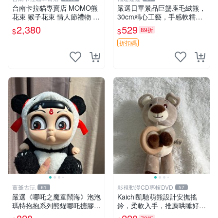
台南卡拉貓專賣店 MOMO熊
嚴選日單景品巨蟹座毛絨熊，
花束 猴子花束 情人節禮物 二
30cm精心工藝，手感軟糯推
選一 可繡字 可今天寄明天到
薦收藏送人 巨蟹座 毛絨玩具
2,380
529
89折
$
$
精緻做工
折扣碼
董爺古玩
影視動漫CD專輯DVD
61
57
嚴選《哪吒之魔童鬧海》泡泡
Kaichi凱馳萌熊設計安撫搖
瑪特抱抱系列熊貓哪吒搪膠臉
鈴，柔軟入手，推薦哄睡好選
毛絨， STATE：如圖顯示 哪
擇 熊公仔 安撫玩具 喂食環