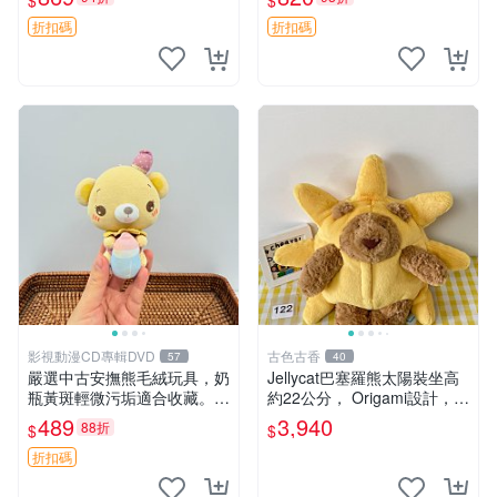
$
$
妹、sanx、毛絨熊
友。袋鼠與考拉正版，精緻尺
寸，適合作為收藏或家飾擺
折扣碼
折扣碼
設，增添暖意。 母子、袋
鼠、
影視動漫CD專輯DVD
古色古香
57
40
嚴選中古安撫熊毛絨玩具，奶
Jellycat巴塞羅熊太陽裝坐高
瓶黃斑輕微污垢適合收藏。默
約22公分， Origami設計，來
認兩日發貨，全國快遞隨機派
自越南。嚴選 Recommendat
489
3,940
88折
$
$
送。 成色如圖可放心購買，
ion！巴塞羅、 Origami熊、J
輕微瑕疵和臟污不影響使用。
elly
折扣碼
安撫熊 中古玩偶 毛