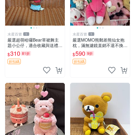
水星百貨
水星百貨
1
1
嚴選超萌哈囉Bear草裙舞主
嚴選MOMO熊郵差熊仙女抱
題小公仔，適合收藏與送禮 1
枕，滿無濾鏡直銷不退不換
00 克 哈囉Bear 草裙舞
經典造型可愛必備 紅薯啵啵
310
590
81折
9折
$
$
間抱枕 抱枕 時尚
折扣碼
折扣碼