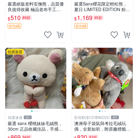
嚴選絕版老料安撫熊，品質優
嚴選Sanx櫻花限定輕松熊，
良值得收藏 極品老布手工安
夏日 LIMITED EDITION 粉色
撫搖鈴玩具，適合哄睡寶貝
毛絨熊，背有拉鏈設計，肚內
510
1,169
89折
95折
$
$
超柔老料搖鈴熊，專為孩子設
填充豆袋，精致工藝呈現，狀
計的安心伴護 推薦絕版老布
態如新，適合收藏與送人 櫻
折扣碼
折扣碼
製工藝搖鈴熊，可當作童
花、
拍賣新星
福運連連
影視動漫CD專輯DVD
31
57
嚴選 sanx 櫻桃妹妹毛絨熊，
澳洲母子袋鼠與考拉毛絨玩
30cm 正品收藏佳品，手感極
偶，全新如初，附原廠標籤，
軟，適合贈送與收藏 櫻桃妹
手感極軟，適合贈送親朋好
869
820
94折
93折