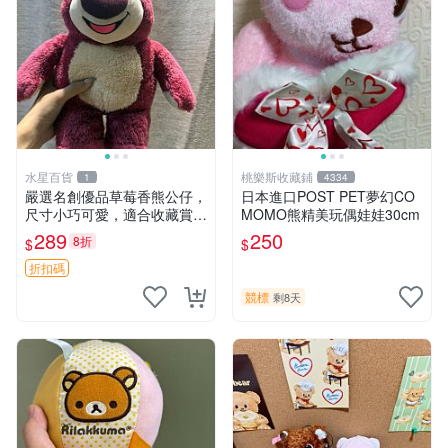
水星百貨
桃樂斯收藏鋪
1
4334
嚴選名創優品草莓香熊公仔，
日本進口POST PET夢幻CO
尺寸小巧可愛，適合收藏賞玩
MOMO熊精美玩偶娃娃30cm
30cm 玩具 公仔 草莓熊
289
250
8折
$
$
折扣碼
競標
剩8天