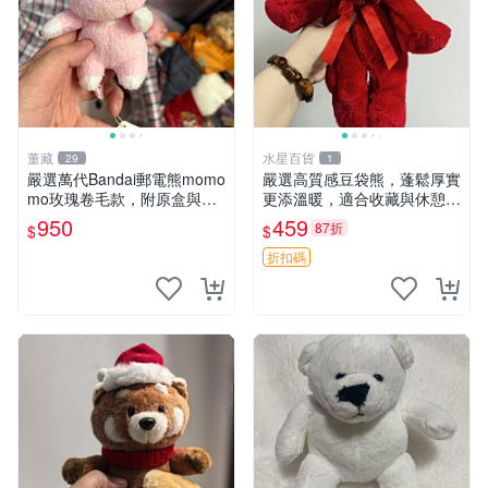
董藏
水星百貨
29
1
嚴選萬代Bandai郵電熊momo
嚴選高質感豆袋熊，蓬鬆厚實
mo玫瑰卷毛款，附原盒與吊
更添溫暖，適合收藏與休憩。
牌，粉嫩可愛入手即柔軟～
前胸填充飽滿，背部亦具優雅
950
459
87折
$
$
玫瑰卷毛 郵電熊 正品
設計。 豆袋熊 保暖 溫柔 蓬
松
折扣碼