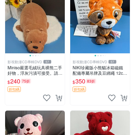
影視動漫CD專輯DVD
影視動漫CD專輯DVD
57
57
Miniso嚴選毛絨玩具裸熊二手
NIKI珍藏版小熊貓冰箱磁鐵
好物，浮灰污漬可接受。請詳
配備專屬吊牌及豆綁繩 12cm
閱照片再下單，售出不退不
廢品嚴選 好評推薦 小熊貓冰
240
350
75折
83折
$
$
換。全新品相收藏推薦。 裸
箱貼 磁鐵掛件 冰箱飾品
熊 毛絨玩具 收藏
折扣碼
折扣碼