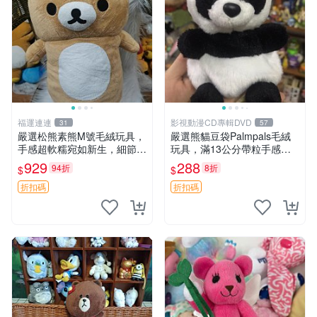
福運連連
影視動漫CD專輯DVD
31
57
嚴選松熊素熊M號毛絨玩具，
嚴選熊貓豆袋Palmpals毛絨
手感超軟糯宛如新生，細節精
玩具，滿13公分帶粒手感極
緻完美無瑕，推薦送禮或珍
佳，電影主題周邊推薦 熊貓
929
288
94折
8折
$
$
藏，中古狀態保養得宜。 松
Palmpals 毛絨玩具 豆袋 劇場
熊 素熊 毛絨doll
版周邊
折扣碼
折扣碼