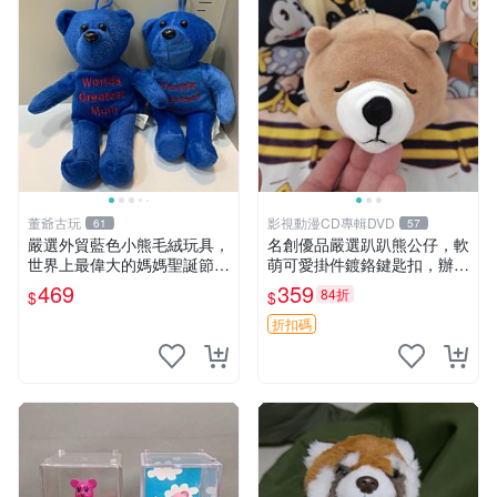
董爺古玩
影視動漫CD專輯DVD
61
57
嚴選外貿藍色小熊毛絨玩具，
名創優品嚴選趴趴熊公仔，軟
世界上最偉大的媽媽聖誕節推
萌可愛掛件鍍鉻鍵匙扣，辦公
薦禮物 五角星 兒童玩具 母親
放松好選擇 趴趴熊 鍍鉻鍵匙
469
359
84折
$
$
節
扣 萬用掛件
折扣碼