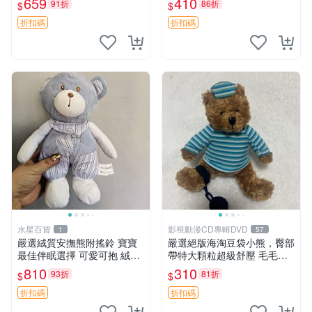
659
410
91折
86折
$
$
約克豆豆眼安撫巾 數碼豆豆
共賞。 麋鹿 豆袋 毛茸玩具
眼
折扣碼
折扣碼
水星百貨
影視動漫CD專輯DVD
1
57
嚴選絨質安撫熊附搖鈴 寶寶
嚴選絕版海淘豆袋小熊，臀部
最佳伴眠選擇 可愛可抱 絨毛
帶特大顆粒超級舒壓 毛毛摸
玩具 安撫熊 嬰兒用
起來格外順滑適合收藏 100%
810
310
93折
81折
$
$
棉質 豆袋枕 豆袋、抱枕、小
熊
折扣碼
折扣碼