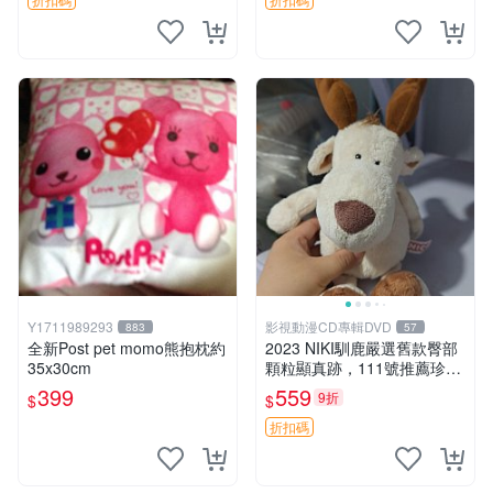
Y1711989293
影視動漫CD專輯DVD
883
57
全新Post pet momo熊抱枕約
2023 NIKI馴鹿嚴選舊款臀部
35x30cm
顆粒顯真跡，111號推薦珍藏
品 馴鹿 舊款 尾巴顆粒
399
559
9折
$
$
折扣碼