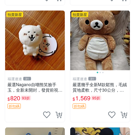
拍賣新星
拍賣新星
福運連連
福運連連
31
31
嚴選Nagano自嘲熊笑臉手
嚴選幾乎全新M款鬆熊，毛絨
玉，全新未開封，發貨前視頻
質地柔軟，尺寸30公分，做
確認，海南 廣西 貴州 嚴選N
工精緻可愛，適合收藏或贈送
820
1,569
93折
95折
$
$
agano自嘲熊笑臉手玉，全新
親友。中古使用痕跡，手感依
未開封，發貨前視頻確認，四
然優良。 鬆熊 嬰熊 毛玩偶
折扣碼
折扣碼
川 重慶 內