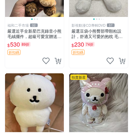
福和二手市場
影視動漫CD專輯DVD
32
57
嚴選近乎全新星巴克錄音小熊
嚴選豆袋小熊臀部帶顆粒設
毛絨擺件，超級可愛宜贈送掛
計，舒適又可愛的抱枕 毛絨
飾 錄音小熊 毛絨擺件 贈品
抱枕、臀部按摩、坐墊
530
230
89折
74折
$
$
折扣碼
折扣碼
拍賣新星