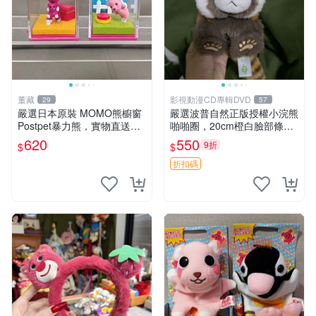
董藏
影視動漫CD專輯DVD
29
57
嚴選日本原裝 MOMO熊櫥窗
嚴選波普自然正版授權小浣熊
Postpet暴力熊，實物直送新
啪啪圈，20cm橙白臉部條紋
臺灣。MOMO熊 暴力熊 熊貓
清晰，毛絨超萌贈品推薦。
620
550
9折
$
$
櫥窗
小浣熊 波普 圈環
折扣碼