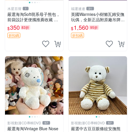
水星百貨
福運連連
1
31
嚴選海淘Soft萌系母子熊包，
英國Warmies小樹懶瓦姆安撫
前袋設計更便攜推薦收藏 母
玩偶，全新正品附原廠吊牌與
子熊 軟綿綿 包包
防塵袋，內藏薰衣草可加熱，
350
1,560
83折
95折
$
$
適合各個年齡層，冷暖兩用享
受抱抱樂趣，不容錯過嚴選好
折扣碼
折扣碼
物 溫暖 冷感
影視動漫CD專輯DVD
影視動漫CD專輯DVD
57
57
嚴選海淘Vintage Blue Nose
嚴選中古豆豆眼條紋安撫熊