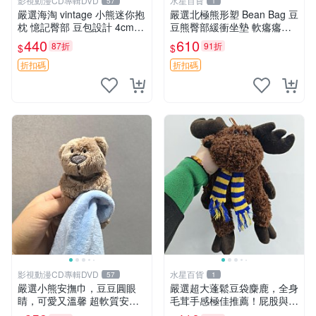
影視動漫CD專輯DVD
水星百貨
57
1
嚴選海淘 vintage 小熊迷你抱
嚴選北極熊形塑 Bean Bag 豆
枕 憶記臀部 豆包設計 4cm
豆熊臀部緩衝坐墊 軟癟癟舒
高 推薦收藏 迷你豆包小熊、
壓設計 保暖又實用 適合久坐
440
610
87折
91折
$
$
高臀部、豆袋抱枕
放松 推薦居家使用 RUSS系
列 豆豆熊屁屁坐墊 3D顆粒結
折扣碼
折扣碼
構
影視動漫CD專輯DVD
水星百貨
57
1
嚴選小熊安撫巾，豆豆圓眼
嚴選超大蓬鬆豆袋麋鹿，全身
睛，可愛又溫馨 超軟質安撫
毛茸手感極佳推薦！屁股與四
巾，豆豆設計，哄睡好幫手
肢填充均勻，適合收藏與孩童