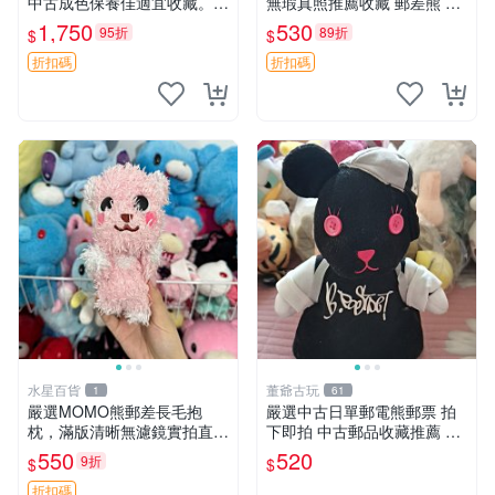
中古成色保養佳適宜收藏。無
無瑕真照推薦收藏 郵差熊 熊
盒子但品質完好，快速出貨。
抱枕 紅薯啵啵間
1,750
530
95折
89折
$
$
建議入手！ 中古 玩偶 滬漫
折扣碼
折扣碼
水星百貨
董爺古玩
1
61
嚴選MOMO熊郵差長毛抱
嚴選中古日單郵電熊郵票 拍
枕，滿版清晰無濾鏡實拍直
下即拍 中古郵品收藏推薦 郵
銷。每周新品到貨，不容錯
票 郵電熊 日本
550
520
9折
$
$
過！ 郵差熊 長毛 抱枕
折扣碼