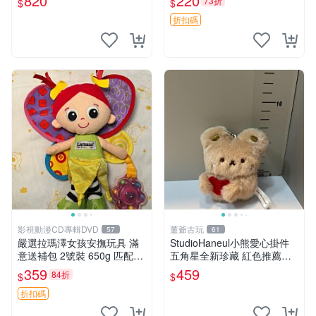
820
220
73折
$
$
吒 毛絨公仔 泡泡瑪特
折扣碼
影視動漫CD專輯DVD
董爺古玩
57
61
嚴選拉瑪澤女孩安撫玩具 滿
StudioHaneul小熊愛心掛件
意送補包 2號裝 650g 匹配嬰
五角星全新珍藏 紅色推薦收
幼童舒壓好伴侶 女孩專用 安
藏 玩具掛飾 掛件 新品
359
459
84折
$
$
心選擇 安撫玩偶 衝包 玩具
折扣碼