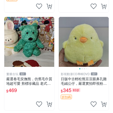
董爺古玩
影視動漫CD專輯DVD
61
57
嚴選卷毛安撫熊，仿舊毛巾質
日版中古輕松熊豆豆眼鼻孔雞
地超可愛 剪標珍藏品 老式毛
毛絨公仔，嚴選實拍即視粉絲
巾質地 安撫熊 款式
必買 公仔紙箱氣泡膜精心包
469
345
83折
$
$
裝快速發貨 輕松熊 公仔 雞毛
絨
折扣碼