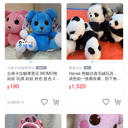
台南卡拉貓專賣店
董爺古玩
5902
61
台南卡拉貓專賣店 MOMO熊
Hansa 熊貓仿真毛絨玩具，
娃娃 玩偶 娃娃 粉色 藍色 2色
成色如一推薦收藏，拍下無疑
分售
心 熊貓 毛絨玩具 收藏
190
1,520
$
$
近期銷量1件