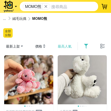
MOMO熊
登
絨毛玩偶
MOMO熊
全部
分類
最新上架
價格
最高人氣