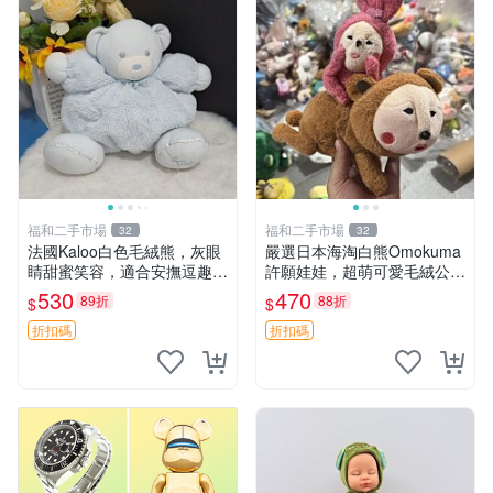
福和二手市場
福和二手市場
32
32
法國Kaloo白色毛絨熊，灰眼
嚴選日本海淘白熊Omokuma
睛甜蜜笑容，適合安撫逗趣可
許願娃娃，超萌可愛毛絨公仔
愛，柔軟面料手感佳。14 白
推薦收藏 白熊 Omokuma 毛
530
470
89折
88折
$
$
色安撫熊 毛絨玩具 寶寶逗樂
絨玩具 偽裝娃娃 玩具擺飾
具
折扣碼
折扣碼