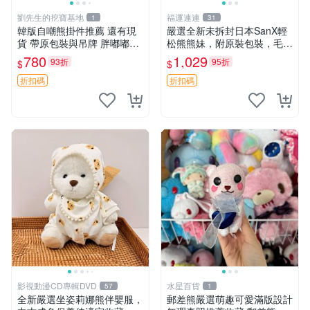
劉先生的挖寶基地
福運連連
1
31
韓版自嘲熊掛件推薦 還有現
嚴選全新未拆封日本SanX輕
貨 帶原包裝與吊牌 胖嘟嘟超
松熊熊妹，附原裝包裝，毛絨
可愛 毛絨手感佳 小熊掛件 自
質地極佳，細膩可愛，推薦收
780
1,029
93折
95折
$
$
嘲抱枕 小熊抱枕
藏兼送禮，適合女性好友或家
人，限量釋出。鬆熊、熊玩
折扣碼
折扣碼
偶、收藏品
影視動漫CD專輯DVD
水星百貨
57
1
全新嚴選坐姿莉娜熊伴嬰服，
郵差熊嚴選萌趣可愛滿版設計