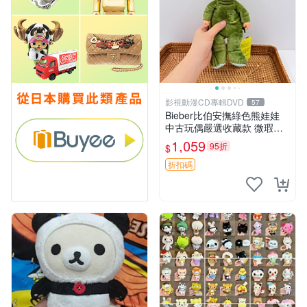
影視動漫CD專輯DVD
57
Bieber比伯安撫綠色熊娃娃
中古玩偶嚴選收藏款 微瑕輕
度使用 Bieber綠熊娃娃 中古
1,059
95折
$
玩偶 微瑕
折扣碼