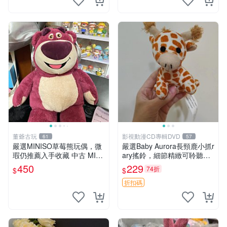
董爺古玩
影視動漫CD專輯DVD
61
57
嚴選MINISO草莓熊玩偶，微
嚴選Baby Aurora長頸鹿小抓r
瑕仍推薦入手收藏 中古 MINI
ary搖鈴，細節精緻可聆聽清
SO 草莓熊 玩具 收藏
脆鈴音 軟萌可愛 定制紀念 金
450
229
74折
$
$
屬搖鈴 新手媽咪推薦 長頸鹿
抓rary 搖鈴
折扣碼