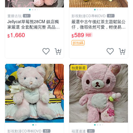
董爺古玩
影視動漫CD專輯DVD
61
57
Jellycat草莓熊28CM 鎮店獨
嚴選中古午後紅茶主題鬆鼠公
家嚴選 全套配備完整 高品質
仔，微瑕依然可愛，輕便易運
收藏好物 紋章 玩具熊 定制熊
送 二手收藏推薦 工廠直營 快
1,660
589
9折
$
$
遞到府 中古 玩偶 公仔
折扣碼
拍賣新星
影視動漫CD專輯DVD
福運連連
57
31