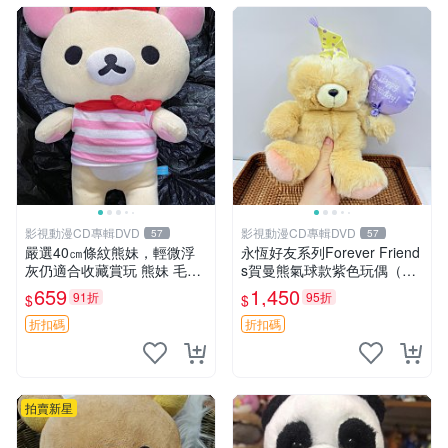
影視動漫CD專輯DVD
影視動漫CD專輯DVD
57
57
嚴選40㎝條紋熊妹，輕微浮
永恆好友系列Forever Friend
灰仍適合收藏賞玩 熊妹 毛絨
s賀曼熊氣球款紫色玩偶（鼻
玩具 浮雕熊
子稍有磨損） 中古玩具 氣球
659
1,450
91折
95折
$
$
熊 玩偶
折扣碼
折扣碼
拍賣新星