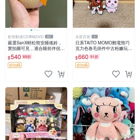
影視動漫CD專輯DVD
水星百貨
57
1
嚴選SanX輕松熊安睡搖鈴，
日系TAITO MOMO郵電熊巧
實拍圖可見，適合睡前伴侶，
克力色卷毛掛件中古粉嫩玩偶
Picks安撫好物 0325 懸吊 電
微瑕推薦 postpet momo 郵
540
660
89折
91折
$
$
腦
電熊 中古玩偶
折扣碼
折扣碼