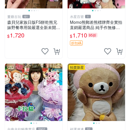
董爺古玩
水星百貨
61
1
森貝兒家族日版FS餅乾熊兄
Momo熊郵差熊標牌齊全實拍
妹野餐專用裝嚴選全新未開
直銷嚴選商品 純手作無修圖
封，包含兩組大童款紙盒裝，
可收藏 郵差熊 Momo熊 標牌
1,720
1,710
95折
$
$
適合收藏與分享。 餅乾熊兄
商品
妹、野餐、收藏
折扣碼
拍賣新星
台南卡拉貓專賣店
福運連連
5902
31