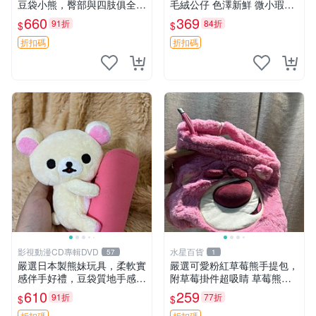
豆袋小熊，臀部與四肢俱全，
毛絨公仔 色澤新鮮 微小瑕疵
坐高11公分，附原盒與吊牌
可收藏 中古 安撫熊 條紋公仔
660
369
91折
84折
$
$
收藏。藍鼻子小熊，值得擁有
玩具 憶熊
折扣碼
折扣碼
影視動漫CD專輯DVD
水星百貨
57
1
嚴選日本製熊妹玩具，柔軟實
嚴選可愛粉紅草莓熊手提包，
感伴手好禮，豆袋質地手感
附草莓掛件超吸睛 草莓熊手
佳，抱枕小熊 recom 推薦 白
提包 草莓掛件 可愛portunes
610
259
91折
77折
$
$
色豆袋 玩具
e
折扣碼
折扣碼