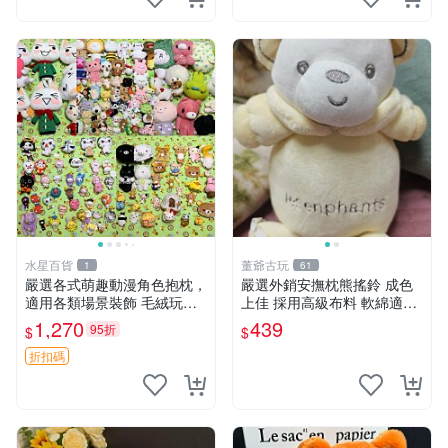
水星百貨
董爺古玩
1
61
嚴選各式萌趣動漫角色抱枕，
嚴選外銷安撫枕熊搖鈴 成色
適用各類場景裝飾 毛絨玩
上佳 採用高級布料 軟綿適合
具、卡通抱枕、趣味玩偶
收藏 安心選購 安撫枕 熊玩具
1,270
439
95折
$
$
搖鈴
折扣碼