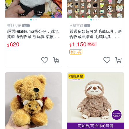
董爺古玩
水星百貨
61
1
嚴選Rilakkuma熊公仔，質地
嚴選多款超可愛毛絨玩具，適
柔軟適合收藏 熊玩偶 柔軟 公
合收藏與贈送 毛絨玩具、抱
仔 收藏
枕、公仔
620
1,150
95折
$
$
折扣碼
拍賣新星