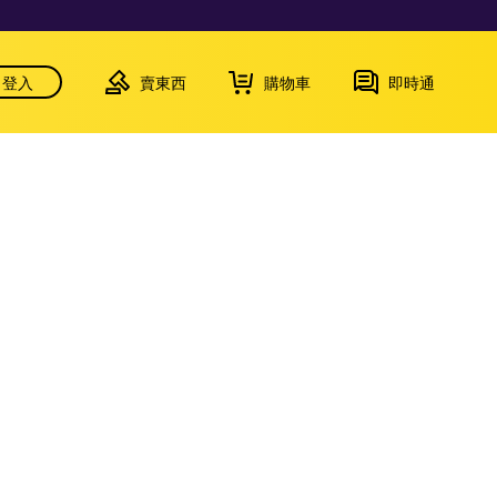
登入
賣東西
購物車
即時通