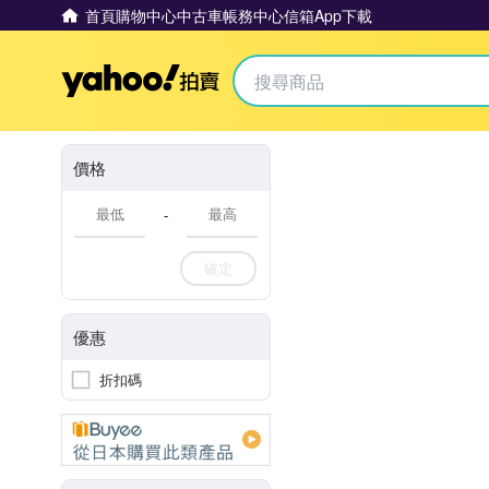
首頁
購物中心
中古車
帳務中心
信箱
App下載
Yahoo拍賣
價格
-
確定
優惠
折扣碼