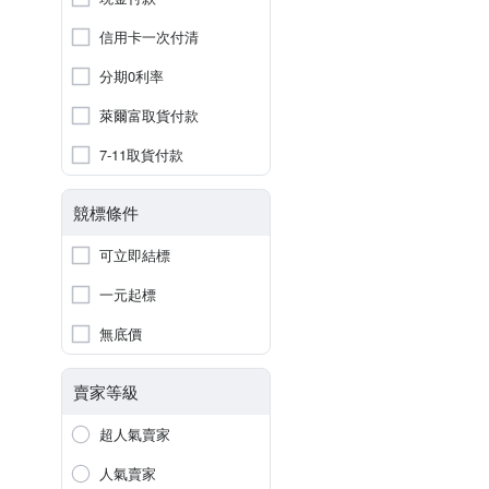
信用卡一次付清
分期0利率
萊爾富取貨付款
7-11取貨付款
競標條件
可立即結標
一元起標
無底價
賣家等級
超人氣賣家
人氣賣家