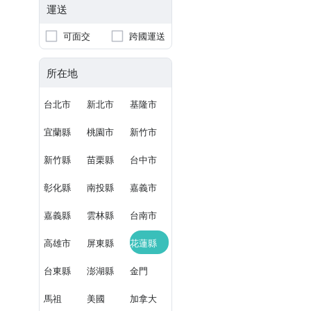
運送
可面交
跨國運送
所在地
台北市
新北市
基隆市
宜蘭縣
桃園市
新竹市
新竹縣
苗栗縣
台中市
彰化縣
南投縣
嘉義市
嘉義縣
雲林縣
台南市
高雄市
屏東縣
花蓮縣
台東縣
澎湖縣
金門
馬祖
美國
加拿大