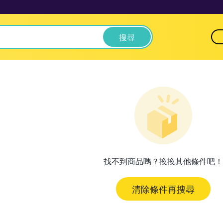
搜尋
找不到商品嗎？換換其他條件吧！
清除條件再搜尋