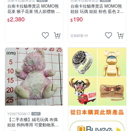
台南卡拉貓專賣店
台南卡拉貓專賣店
5902
5902
台南卡拉貓專賣店 MOMO熊
台南卡拉貓專賣店 MOMO熊
花束 猴子花束 情人節禮物 二
娃娃 玩偶 娃娃 粉色 藍色 2色
選一 可繡字 可今天寄明天到
分售
2,380
190
$
$
近期銷量1件
Y2067503817
167
【二手衣櫃】絨毛玩偶 布偶
娃娃 狗狗專用 可愛動物系列
耐咬耐磨玩具 玩偶 粉紅熊寵