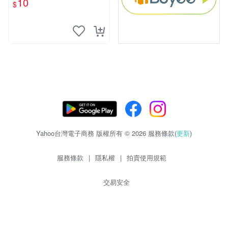
10
$
物玩具 1120929
Yahoo台灣電子商務 版權所有 © 2026 服務條款(
更新
)
服務條款
|
隱私權
|
拍賣使用規範
交易安全