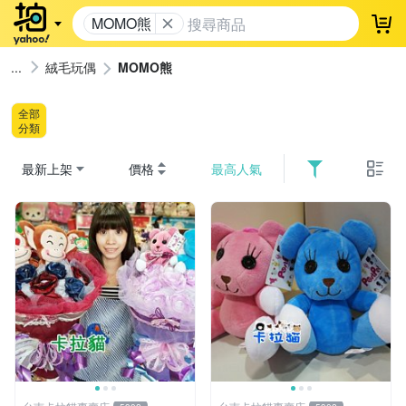
MOMO熊
登
絨毛玩偶
MOMO熊
全部
分類
最新上架
價格
最高人氣