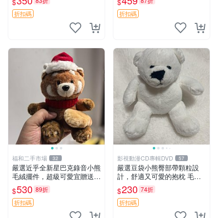
350
459
83折
87折
$
$
箱貼 磁鐵掛件 冰箱飾品
設計。 豆袋熊 保暖 溫柔 蓬
松
折扣碼
折扣碼
福和二手市場
影視動漫CD專輯DVD
32
57
嚴選近乎全新星巴克錄音小熊
嚴選豆袋小熊臀部帶顆粒設
毛絨擺件，超級可愛宜贈送掛
計，舒適又可愛的抱枕 毛絨
飾 錄音小熊 毛絨擺件 贈品
抱枕、臀部按摩、坐墊
530
230
89折
74折
$
$
折扣碼
折扣碼