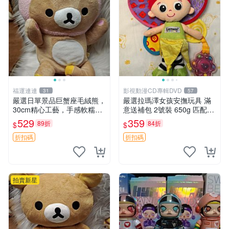
福運連連
影視動漫CD專輯DVD
31
57
嚴選日單景品巨蟹座毛絨熊，
嚴選拉瑪澤女孩安撫玩具 滿
30cm精心工藝，手感軟糯推
意送補包 2號裝 650g 匹配嬰
薦收藏送人 巨蟹座 毛絨玩具
幼童舒壓好伴侶 女孩專用 安
529
359
89折
84折
$
$
精緻做工
心選擇 安撫玩偶 衝包 玩具
折扣碼
折扣碼
拍賣新星