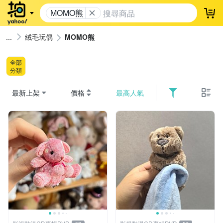
MOMO熊
登
絨毛玩偶
MOMO熊
全部
分類
最新上架
價格
最高人氣