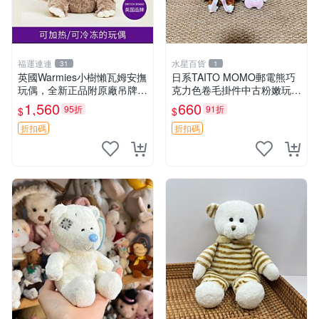
福運連連
水星百貨
31
1
英國Warmies小樹懶瓦姆安撫
日系TAITO MOMO郵電熊巧
玩偶，全新正品附原廠吊牌與
克力色卷毛掛件中古粉嫩玩偶
防塵袋，內藏薰衣草可加熱，
微瑕推薦 postpet momo 郵
1,560
660
95折
91折
$
$
適合各個年齡層，冷暖兩用享
電熊 中古玩偶
受抱抱樂趣，不容錯過嚴選好
折扣碼
折扣碼
物 溫暖 冷感