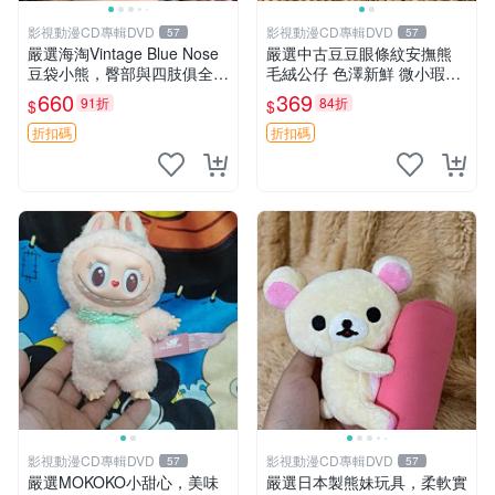
影視動漫CD專輯DVD
影視動漫CD專輯DVD
57
57
嚴選海淘Vintage Blue Nose
嚴選中古豆豆眼條紋安撫熊
豆袋小熊，臀部與四肢俱全，
毛絨公仔 色澤新鮮 微小瑕疵
坐高11公分，附原盒與吊牌
可收藏 中古 安撫熊 條紋公仔
660
369
91折
84折
$
$
收藏。藍鼻子小熊，值得擁有
玩具 憶熊
折扣碼
折扣碼
影視動漫CD專輯DVD
影視動漫CD專輯DVD
57
57
嚴選MOKOKO小甜心，美味
嚴選日本製熊妹玩具，柔軟實