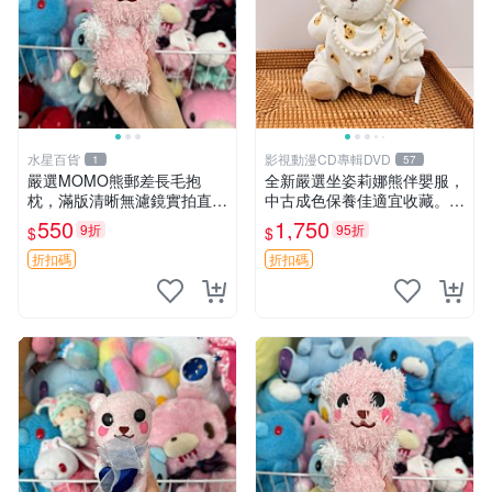
水星百貨
影視動漫CD專輯DVD
1
57
嚴選MOMO熊郵差長毛抱
全新嚴選坐姿莉娜熊伴嬰服，
枕，滿版清晰無濾鏡實拍直
中古成色保養佳適宜收藏。無
銷。每周新品到貨，不容錯
盒子但品質完好，快速出貨。
550
1,750
9折
95折
$
$
過！ 郵差熊 長毛 抱枕
建議入手！ 中古 玩偶 滬漫
折扣碼
折扣碼