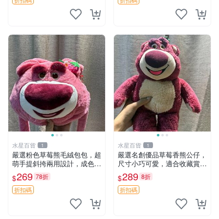
水星百貨
水星百貨
1
1
嚴選粉色草莓熊毛絨包包，超
嚴選名創優品草莓香熊公仔，
萌手提斜挎兩用設計，成色上
尺寸小巧可愛，適合收藏賞玩
佳容量大 粉紅草莓 毛絨包 超
30cm 玩具 公仔 草莓熊
269
289
78折
8折
$
$
大容量
折扣碼
折扣碼