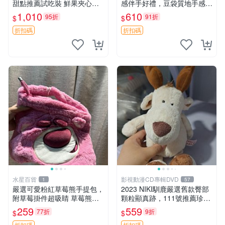
甜點推薦試吃裝 鮮果夾心糖
感伴手好禮，豆袋質地手感
果，甜蜜滋味享不停 薄荷草
佳，抱枕小熊 recom 推薦 白
1,010
610
95折
91折
$
$
莓 奶油心 60粒 mini小甜心糖
色豆袋 玩具
果，水果味夾心零食裝 心形
折扣碼
折扣碼
糖果 60
水星百貨
影視動漫CD專輯DVD
1
57
嚴選可愛粉紅草莓熊手提包，
2023 NIKI馴鹿嚴選舊款臀部
附草莓掛件超吸睛 草莓熊手
顆粒顯真跡，111號推薦珍藏
提包 草莓掛件 可愛portunes
品 馴鹿 舊款 尾巴顆粒
259
559
77折
9折
$
$
e
折扣碼
折扣碼