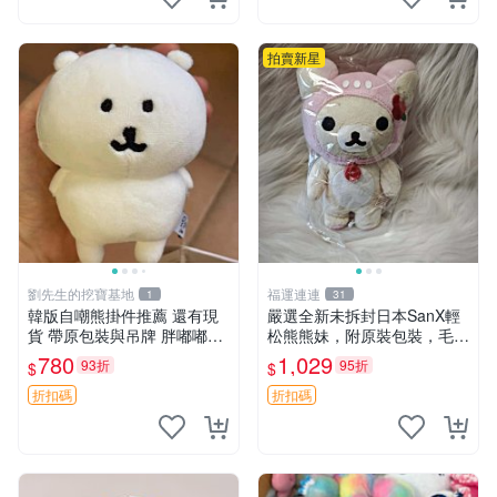
拍賣新星
劉先生的挖寶基地
福運連連
1
31
韓版自嘲熊掛件推薦 還有現
嚴選全新未拆封日本SanX輕
貨 帶原包裝與吊牌 胖嘟嘟超
松熊熊妹，附原裝包裝，毛絨
可愛 毛絨手感佳 小熊掛件 自
質地極佳，細膩可愛，推薦收
780
1,029
93折
95折
$
$
嘲抱枕 小熊抱枕
藏兼送禮，適合女性好友或家
人，限量釋出。鬆熊、熊玩
折扣碼
折扣碼
偶、收藏品