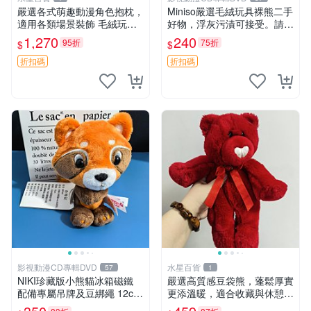
嚴選各式萌趣動漫角色抱枕，
Miniso嚴選毛絨玩具裸熊二手
適用各類場景裝飾 毛絨玩
好物，浮灰污漬可接受。請詳
具、卡通抱枕、趣味玩偶
閱照片再下單，售出不退不
1,270
240
95折
75折
$
$
換。全新品相收藏推薦。 裸
熊 毛絨玩具 收藏
折扣碼
折扣碼
影視動漫CD專輯DVD
水星百貨
57
1
NIKI珍藏版小熊貓冰箱磁鐵
嚴選高質感豆袋熊，蓬鬆厚實
配備專屬吊牌及豆綁繩 12cm
更添溫暖，適合收藏與休憩。
廢品嚴選 好評推薦 小熊貓冰
前胸填充飽滿，背部亦具優雅