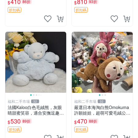
410
810
86折
93折
$
$
共賞。 麋鹿 豆袋 毛茸玩具
折扣碼
折扣碼
福和二手市場
福和二手市場
32
32
法國Kaloo白色毛絨熊，灰眼
嚴選日本海淘白熊Omokuma
睛甜蜜笑容，適合安撫逗趣可
許願娃娃，超萌可愛毛絨公仔
愛，柔軟面料手感佳。14 白
推薦收藏 白熊 Omokuma 毛
530
470
89折
88折
$
$
色安撫熊 毛絨玩具 寶寶逗樂
絨玩具 偽裝娃娃 玩具擺飾
具
折扣碼
折扣碼