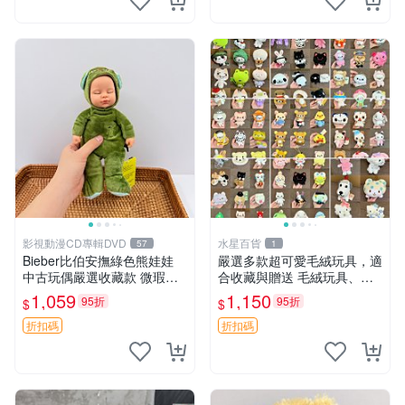
影視動漫CD專輯DVD
水星百貨
57
1
Bieber比伯安撫綠色熊娃娃
嚴選多款超可愛毛絨玩具，適
中古玩偶嚴選收藏款 微瑕輕
合收藏與贈送 毛絨玩具、抱
度使用 Bieber綠熊娃娃 中古
枕、公仔
1,059
1,150
95折
95折
$
$
玩偶 微瑕
折扣碼
折扣碼