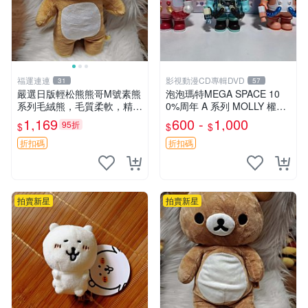
福運連連
影視動漫CD專輯DVD
31
57
嚴選日版輕松熊熊哥M號素熊
泡泡瑪特MEGA SPACE 10
系列毛絨熊，毛質柔軟，精緻
0%周年 A 系列 MOLLY 權威
可愛，尺寸35cm，保存狀態
隱藏款 嚴選薄荷巧克力色 80
1,169
600 -
1,000
95折
$
$
$
優異。收藏或贈送皆為佳選。
年代風味 權威推薦 合適收藏
中古 毛絨熊 毛玩偶
折扣碼
折扣碼
拍賣新星
拍賣新星