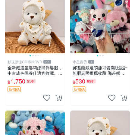
影視動漫CD專輯DVD
水星百貨
57
1
全新嚴選坐姿莉娜熊伴嬰服，
郵差熊嚴選萌趣可愛滿版設計
中古成色保養佳適宜收藏。無
無瑕真照推薦收藏 郵差熊 熊
盒子但品質完好，快速出貨。
抱枕 紅薯啵啵間
1,750
530
95折
89折
$
$
建議入手！ 中古 玩偶 滬漫
折扣碼
折扣碼