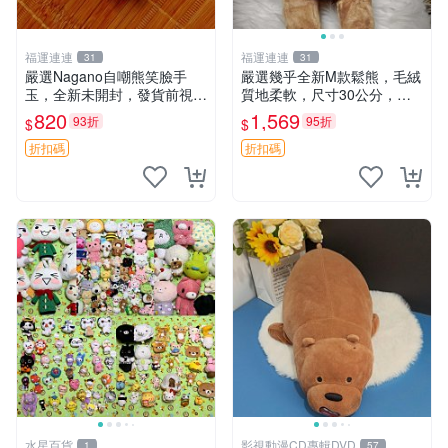
福運連連
福運連連
31
31
嚴選Nagano自嘲熊笑臉手
嚴選幾乎全新M款鬆熊，毛絨
玉，全新未開封，發貨前視頻
質地柔軟，尺寸30公分，做
確認，海南 廣西 貴州 嚴選N
工精緻可愛，適合收藏或贈送
820
1,569
93折
95折
$
$
agano自嘲熊笑臉手玉，全新
親友。中古使用痕跡，手感依
未開封，發貨前視頻確認，四
然優良。 鬆熊 嬰熊 毛玩偶
折扣碼
折扣碼
川 重慶 內
水星百貨
影視動漫CD專輯DVD
1
57