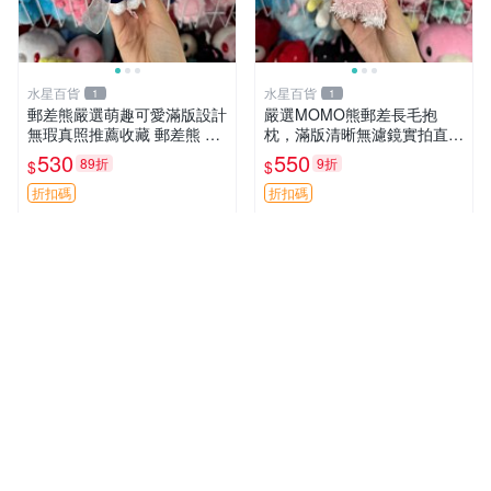
水星百貨
水星百貨
1
1
郵差熊嚴選萌趣可愛滿版設計
嚴選MOMO熊郵差長毛抱
無瑕真照推薦收藏 郵差熊 熊
枕，滿版清晰無濾鏡實拍直
抱枕 紅薯啵啵間
銷。每周新品到貨，不容錯
530
550
89折
9折
$
$
過！ 郵差熊 長毛 抱枕
折扣碼
折扣碼