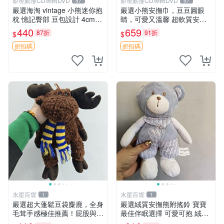
影視動漫CD專輯DVD
影視動漫CD專輯DVD
57
57
嚴選海淘 vintage 小熊迷你抱
嚴選小熊安撫巾，豆豆圓眼
枕 憶記臀部 豆包設計 4cm
睛，可愛又溫馨 超軟質安撫
高 推薦收藏 迷你豆包小熊、
巾，豆豆設計，哄睡好幫手
440
659
87折
91折
$
$
高臀部、豆袋抱枕
約克豆豆眼安撫巾 數碼豆豆
眼
折扣碼
折扣碼
水星百貨
水星百貨
1
1
嚴選超大蓬鬆豆袋麋鹿，全身
嚴選絨質安撫熊附搖鈴 寶寶
毛茸手感極佳推薦！屁股與四
最佳伴眠選擇 可愛可抱 絨毛
肢填充均勻，適合收藏與孩童
玩具 安撫熊 嬰兒用