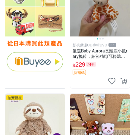
影視動漫CD專輯DVD
57
嚴選Baby Aurora長頸鹿小抓r
ary搖鈴，細節精緻可聆聽清
脆鈴音 軟萌可愛 定制紀念 金
229
74折
$
屬搖鈴 新手媽咪推薦 長頸鹿
抓rary 搖鈴
折扣碼
拍賣新星