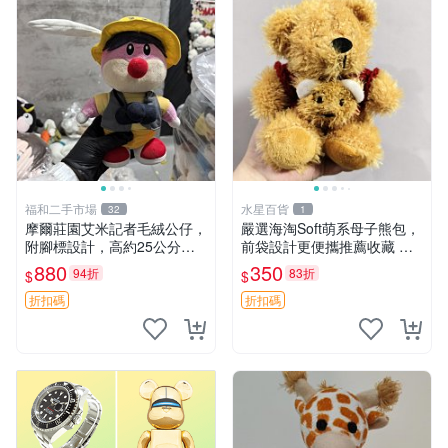
福和二手市場
水星百貨
32
1
摩爾莊園艾米記者毛絨公仔，
嚴選海淘Soft萌系母子熊包，
附腳標設計，高約25公分，
前袋設計更便攜推薦收藏 母
全新未拆封，限量珍藏。艾米
子熊 軟綿綿 包包
880
350
94折
83折
$
$
記者 毛絨公仔 超萌玩偶
折扣碼
折扣碼