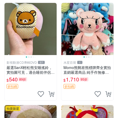
影視動漫CD專輯DVD
水星百貨
57
1
嚴選SanX輕松熊安睡搖鈴，
Momo熊郵差熊標牌齊全實拍
實拍圖可見，適合睡前伴侶，
直銷嚴選商品 純手作無修圖
Picks安撫好物 0325 懸吊 電
可收藏 郵差熊 Momo熊 標牌
540
1,710
89折
95折
$
$
腦
商品
折扣碼
折扣碼
拍賣新星