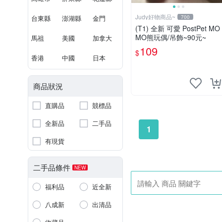
Judy好物商品~
台東縣
澎湖縣
金門
700
(T1) 全新 可愛 PostPet MO
MO熊玩偶/吊飾~90元~
馬祖
美國
加拿大
109
$
香港
中國
日本
商品狀況
直購品
競標品
全新品
二手品
1
有現貨
二手品條件
NEW
福利品
近全新
八成新
出清品