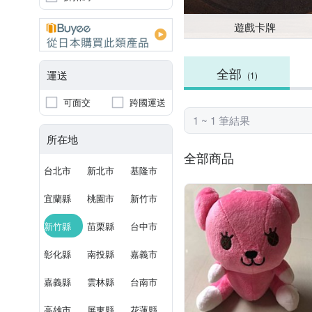
遊戲卡牌
全部
運送
(1)
可面交
跨國運送
1 ~ 1 筆結果
所在地
全部商品
台北市
新北市
基隆市
宜蘭縣
桃園市
新竹市
新竹縣
苗栗縣
台中市
彰化縣
南投縣
嘉義市
嘉義縣
雲林縣
台南市
高雄市
屏東縣
花蓮縣