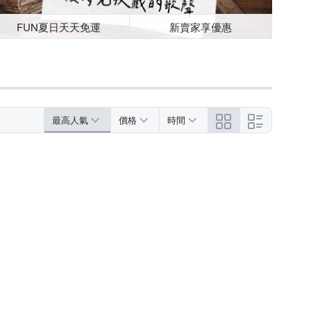
FUN夏日天天免運
新賣家享優惠
最高人氣
價格
時間