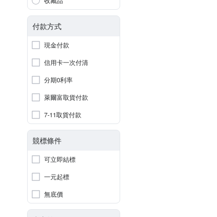
收藏品
付款方式
現金付款
信用卡一次付清
分期0利率
萊爾富取貨付款
7-11取貨付款
競標條件
可立即結標
一元起標
無底價