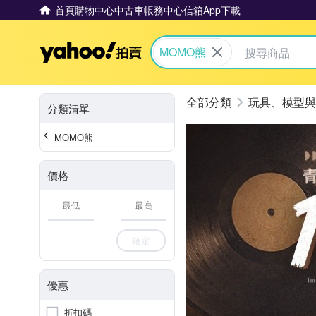
首頁
購物中心
中古車
帳務中心
信箱
App下載
Yahoo拍賣
MOMO熊
玩具、模型與
分類清單
MOMO熊
價格
-
確定
優惠
折扣碼