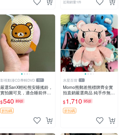
近期銷量1件
影視動漫CD專輯DVD
水星百貨
57
1
嚴選SanX輕松熊安睡搖鈴，
Momo熊郵差熊標牌齊全實
實拍圖可見，適合睡前伴
拍直銷嚴選商品 純手作無修
侶， Picks安撫好物 0325
圖可收藏 郵差熊 Momo熊
540
1,710
89折
95折
$
$
懸吊 電腦
標牌 商品
折扣碼
折扣碼