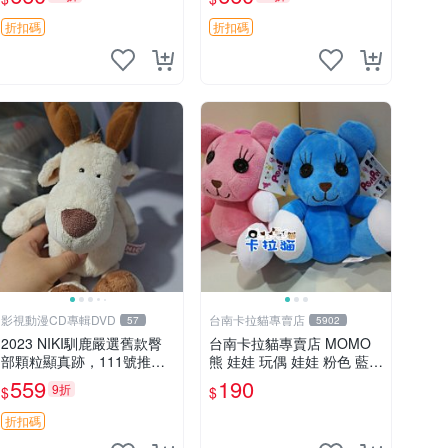
郵電熊 中古玩偶
吊牌收藏。藍鼻子小熊，值
得擁有 玩具 憶熊
折扣碼
折扣碼
影視動漫CD專輯DVD
台南卡拉貓專賣店
57
5902
2023 NIKI馴鹿嚴選舊款臀
台南卡拉貓專賣店 MOMO
部顆粒顯真跡，111號推薦
熊 娃娃 玩偶 娃娃 粉色 藍色
珍藏品 馴鹿 舊款 尾巴顆粒
2色分售
559
190
9折
$
$
折扣碼