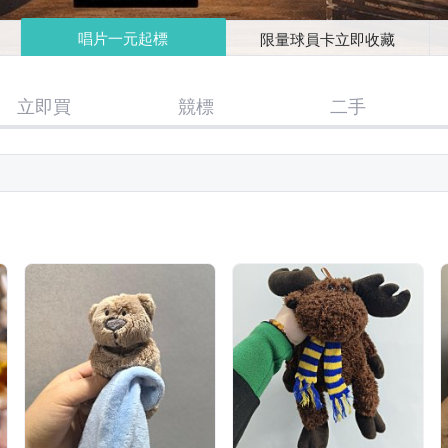
唱片一元起標
限量球員卡立即收藏
立即買
競標
二手