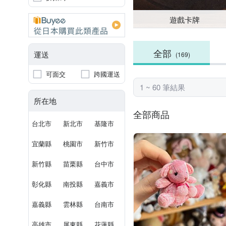
遊戲卡牌
全部
運送
(169)
可面交
跨國運送
1 ~ 60 筆結果
所在地
全部商品
台北市
新北市
基隆市
宜蘭縣
桃園市
新竹市
新竹縣
苗栗縣
台中市
彰化縣
南投縣
嘉義市
嘉義縣
雲林縣
台南市
高雄市
屏東縣
花蓮縣