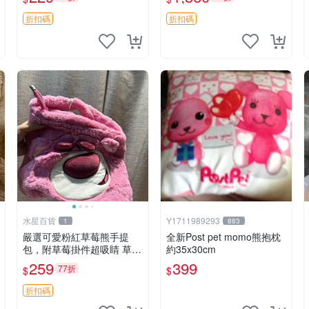
紀念 金屬搖鈴 新手媽咪推
加熱，適合各個年齡層，冷
薦 長頸鹿 抓rary 搖鈴
暖兩用享受抱抱樂趣，不容
折扣碼
折扣碼
錯過嚴選好物 溫暖 冷感
水星百貨
Y1711989293
1
883
嚴選可愛粉紅草莓熊手提
全新Post pet momo熊抱枕
包，附草莓掛件超吸睛 草莓
約35x30cm
熊手提包 草莓掛件 可愛port
259
399
77折
$
$
unese
折扣碼