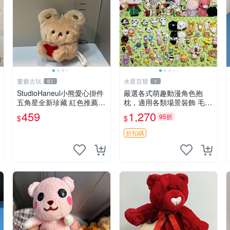
董爺古玩
水星百貨
61
1
StudioHaneul小熊愛心掛件
嚴選各式萌趣動漫角色抱
五角星全新珍藏 紅色推薦收
枕，適用各類場景裝飾 毛絨
藏 玩具掛飾 掛件 新品
玩具、卡通抱枕、趣味玩偶
459
1,270
95折
$
$
折扣碼