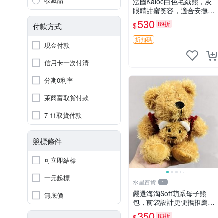
收藏品
法國Kaloo白色毛絨熊，灰
眼睛甜蜜笑容，適合安撫逗
趣可愛，柔軟面料手感佳。
530
89折
$
付款方式
14 白色安撫熊 毛絨玩具 寶
寶逗樂具
折扣碼
現金付款
信用卡一次付清
分期0利率
萊爾富取貨付款
7-11取貨付款
競標條件
可立即結標
一元起標
水星百貨
1
嚴選海淘Soft萌系母子熊
無底價
包，前袋設計更便攜推薦收
藏 母子熊 軟綿綿 包包
350
83折
$