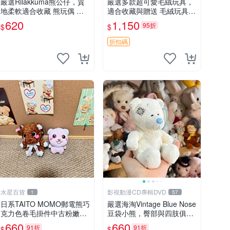
嚴選Rilakkuma熊公仔，質
嚴選多款超可愛毛絨玩具，
地柔軟適合收藏 熊玩偶 柔
適合收藏與贈送 毛絨玩具、
軟 公仔 收藏
抱枕、公仔
620
1,150
95折
$
$
折扣碼
水星百貨
影視動漫CD專輯DVD
1
57
日系TAITO MOMO郵電熊巧
嚴選海淘Vintage Blue Nose
克力色卷毛掛件中古粉嫩玩
豆袋小熊，臀部與四肢俱
偶微瑕推薦 postpet momo
全，坐高11公分，附原盒與
660
660
91折
91折
$
$