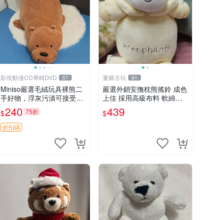
影視動漫CD專輯DVD
董爺古玩
57
61
Miniso嚴選毛絨玩具裸熊二
嚴選外銷安撫枕熊搖鈴 成色
手好物，浮灰污漬可接受。
上佳 採用高級布料 軟綿適
請詳閱照片再下單，售出不
合收藏 安心選購 安撫枕 熊
240
439
75折
$
$
退不換。全新品相收藏推
玩具 搖鈴
薦。 裸熊 毛絨玩具 收藏
折扣碼