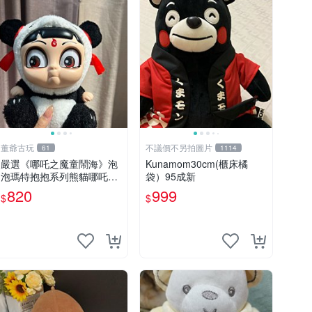
董爺古玩
不議價不另拍圖片
61
1114
嚴選《哪吒之魔童鬧海》泡
Kunamom30cm(櫃床橘
泡瑪特抱抱系列熊貓哪吒搪
袋）95成新
膠臉毛絨， STATE：如圖顯
820
999
$
$
示 哪吒 毛絨公仔 泡泡瑪特