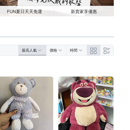
FUN夏日天天免運
新賣家享優惠
最高人氣
價格
時間