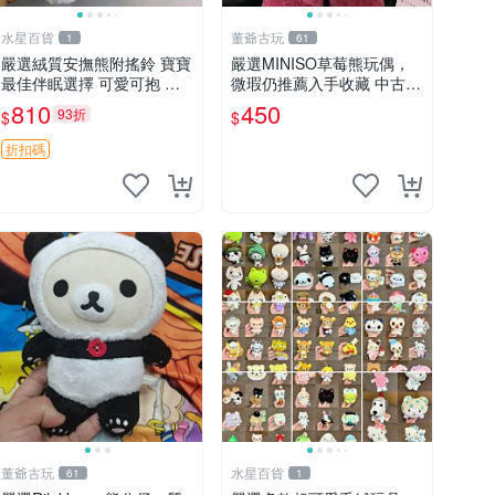
水星百貨
董爺古玩
1
61
嚴選絨質安撫熊附搖鈴 寶寶
嚴選MINISO草莓熊玩偶，
最佳伴眠選擇 可愛可抱 絨
微瑕仍推薦入手收藏 中古 M
毛玩具 安撫熊 嬰兒用
INISO 草莓熊 玩具 收藏
810
450
93折
$
$
折扣碼
董爺古玩
水星百貨
61
1