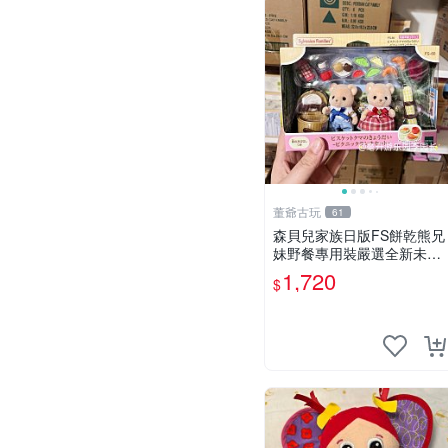
董爺古玩
61
森貝兒家族日版FS餅乾熊兄
妹野餐專用裝嚴選全新未開
封，包含兩組大童款紙盒
1,720
$
裝，適合收藏與分享。 餅乾
熊兄妹、野餐、收藏