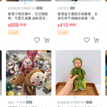
影視動漫CD專輯DVD
水星百貨
57
1
嚴選小熊安撫巾，豆豆圓眼
嚴選超大蓬鬆豆袋麋鹿，全
睛，可愛又溫馨 超軟質安撫
身毛茸手感極佳推薦！屁股
巾，豆豆設計，哄睡好幫手
與四肢填充均勻，適合收藏
659
410
91折
86折
$
$
約克豆豆眼安撫巾 數碼豆豆
與孩童共賞。 麋鹿 豆袋 毛
眼
茸玩具
折扣碼
折扣碼
福和二手市場
影視動漫CD專輯DVD
32
57