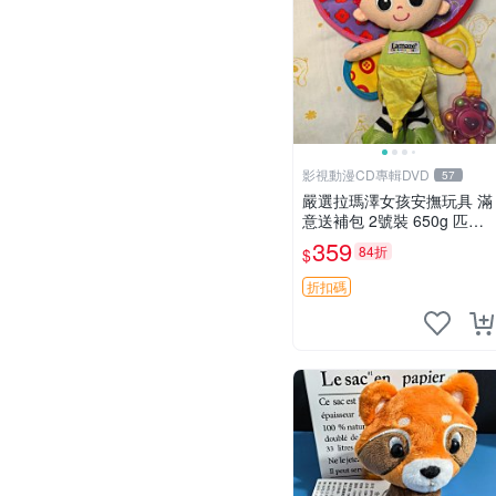
影視動漫CD專輯DVD
57
嚴選拉瑪澤女孩安撫玩具 滿
意送補包 2號裝 650g 匹配
嬰幼童舒壓好伴侶 女孩專用
359
84折
$
安心選擇 安撫玩偶 衝包 玩
具
折扣碼