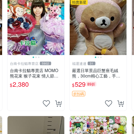
拍賣新星
台南卡拉貓專賣店
福運連連
5902
31
台南卡拉貓專賣店 MOMO
嚴選日單景品巨蟹座毛絨
熊花束 猴子花束 情人節禮
熊，30cm精心工藝，手感
物 二選一 可繡字 可今天寄
軟糯推薦收藏送人 巨蟹座
2,380
529
89折
$
$
明天到
毛絨玩具 精緻做工
折扣碼