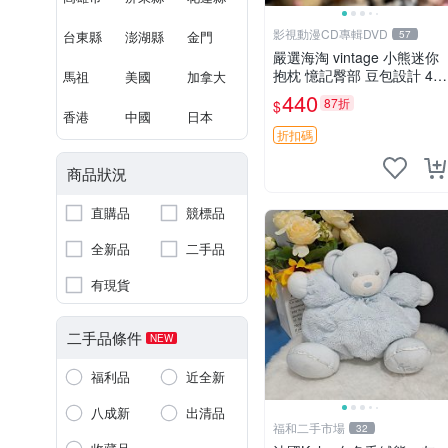
影視動漫CD專輯DVD
台東縣
澎湖縣
金門
57
嚴選海淘 vintage 小熊迷你
抱枕 憶記臀部 豆包設計 4c
馬祖
美國
加拿大
m 高 推薦收藏 迷你豆包小
440
87折
$
熊、高臀部、豆袋抱枕
香港
中國
日本
折扣碼
商品狀況
直購品
競標品
全新品
二手品
有現貨
二手品條件
NEW
福利品
近全新
八成新
出清品
福和二手市場
32