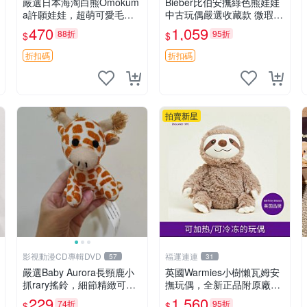
嚴選日本海淘白熊Omokum
Bieber比伯安撫綠色熊娃娃
a許願娃娃，超萌可愛毛絨
中古玩偶嚴選收藏款 微瑕輕
公仔推薦收藏 白熊 Omoku
度使用 Bieber綠熊娃娃 中
470
1,059
88折
95折
$
$
ma 毛絨玩具 偽裝娃娃 玩具
古玩偶 微瑕
擺飾
折扣碼
折扣碼
拍賣新星
影視動漫CD專輯DVD
福運連連
57
31
嚴選Baby Aurora長頸鹿小
英國Warmies小樹懶瓦姆安
抓rary搖鈴，細節精緻可聆
撫玩偶，全新正品附原廠吊
聽清脆鈴音 軟萌可愛 定制
牌與防塵袋，內藏薰衣草可
229
1,560
74折
95折
$
$