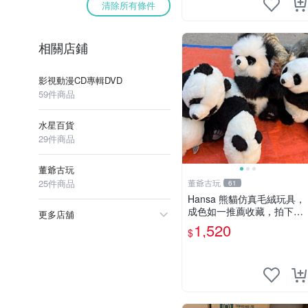
清除所有條件
相關店鋪
影視動漫CD專輯DVD
59件商品
水星百貨
29件商品
董爺古玩
25件商品
董爺古玩
61
Hansa 熊貓仿真毛絨玩具，
成色如一推薦收藏，拍下無
更多店舖
疑心 熊貓 毛絨玩具 收藏
1,520
$