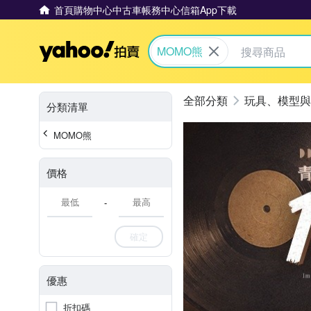
首頁
購物中心
中古車
帳務中心
信箱
App下載
Yahoo拍賣
MOMO熊
玩具、模型與
分類清單
MOMO熊
價格
-
確定
優惠
折扣碼