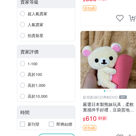
賣家等級
折扣碼
超人氣賣家
人氣賣家
拍賣新星
賣家評價
1-100
高於100
高於1,000
高於10,000
影視動漫CD專輯DVD
57
嚴選日本製熊妹玩具，柔軟
實感伴手好禮，豆袋質地手
時間
感佳，抱枕小熊 recom 推薦
610
91折
$
白色豆袋 玩具
新刊登
即將結標
折扣碼