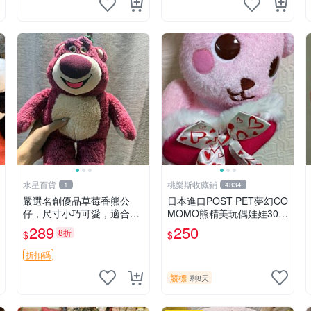
水星百貨
桃樂斯收藏鋪
1
4334
嚴選名創優品草莓香熊公
日本進口POST PET夢幻CO
仔，尺寸小巧可愛，適合收
MOMO熊精美玩偶娃娃30c
藏賞玩 30cm 玩具 公仔 草
m
289
250
8折
$
$
莓熊
折扣碼
競標
剩8天