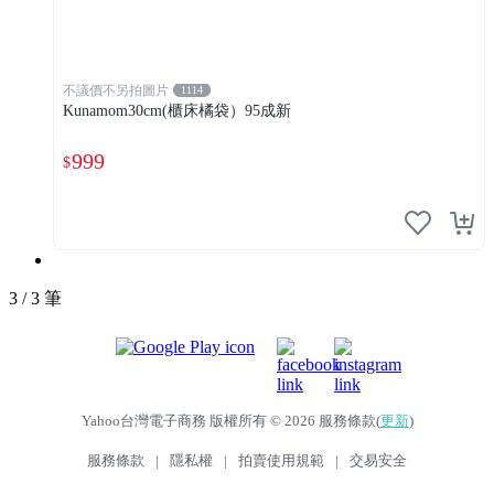
不議價不另拍圖片
1114
Kunamom30cm(櫃床橘袋）95成新
999
$
3 / 3 筆
Yahoo台灣電子商務 版權所有 © 2026 服務條款(
更新
)
服務條款
|
隱私權
|
拍賣使用規範
|
交易安全