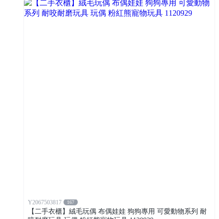
Y2067503817
167
【二手衣櫃】絨毛玩偶 布偶娃娃 狗狗專用 可愛動物系列 耐