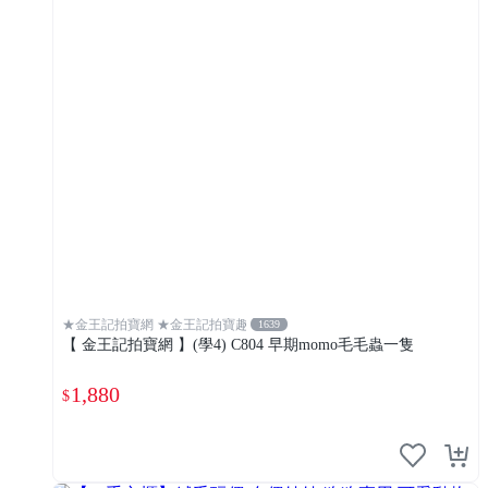
★金王記拍寶網 ★金王記拍寶趣
1639
【 金王記拍寶網 】(學4) C804 早期momo毛毛蟲一隻
1,880
$