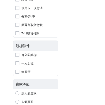
信用卡一次付清
分期0利率
萊爾富取貨付款
7-11取貨付款
競標條件
可立即結標
一元起標
無底價
賣家等級
超人氣賣家
人氣賣家