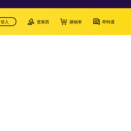
登入
賣東西
購物車
即時通