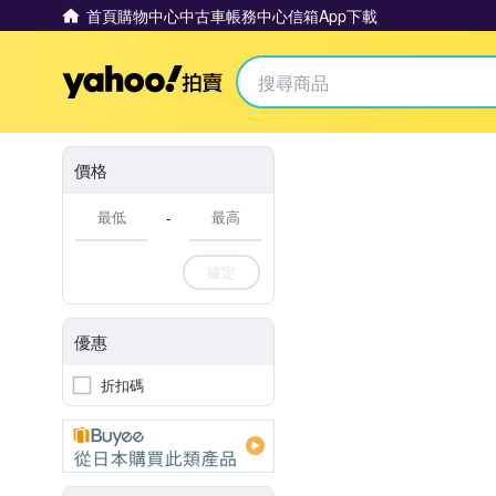
首頁
購物中心
中古車
帳務中心
信箱
App下載
Yahoo拍賣
價格
-
確定
優惠
折扣碼