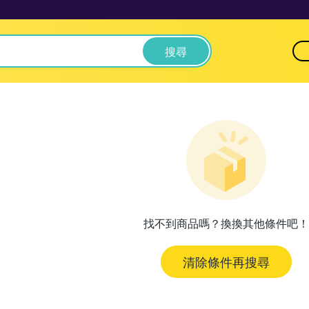
搜尋
找不到商品嗎？換換其他條件吧！
清除條件再搜尋