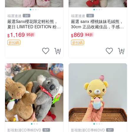
福運連連
福運連連
30
30
嚴選Sanx櫻花限定輕松熊，
嚴選 sanx 櫻桃妹妹毛絨熊，
夏日 LIMITED EDITION 粉色
30cm 正品收藏佳品，手感極
毛絨熊，背有拉鏈設計，肚內
軟，適合贈送與收藏 櫻桃妹
1,169
869
95折
94折
$
$
填充豆袋，精致工藝呈現，狀
妹、sanx、毛絨熊
態如新，適合收藏與送人 櫻
折扣碼
折扣碼
花、
影視動漫CD專輯DVD
影視動漫CD專輯DVD
57
57