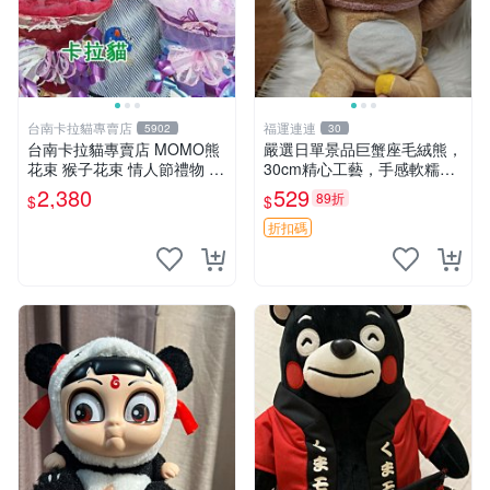
台南卡拉貓專賣店
福運連連
5902
30
台南卡拉貓專賣店 MOMO熊
嚴選日單景品巨蟹座毛絨熊，
花束 猴子花束 情人節禮物 二
30cm精心工藝，手感軟糯推
選一 可繡字 可今天寄明天到
薦收藏送人 巨蟹座 毛絨玩具
2,380
529
89折
$
$
精緻做工
折扣碼