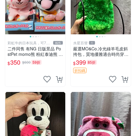
彩虹牛的日本玩具，可7取
水星百貨
825
1
付
二件同售 有NG 日版景品 Po
嚴選MO&Co.冷光綠羊毛皮斜
stPet momo熊 粉紅泰迪熊 妹
挎包，質地優雅適合時尚穿搭
妹 comomo 企鵝 娃娃 布偶
冷光綠 皮包 斜挎包
350
399
$600
59折
85折
$
$
手指頭 娃娃
折扣碼