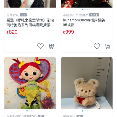
董爺古玩
不議價不另拍圖片
61
1114
嚴選《哪吒之魔童鬧海》泡泡
Kunamom30cm(櫃床橘袋）
瑪特抱抱系列熊貓哪吒搪膠臉
95成新
毛絨， STATE：如圖顯示 哪
820
999
$
$
吒 毛絨公仔 泡泡瑪特
影視動漫CD專輯DVD
董爺古玩
57
61