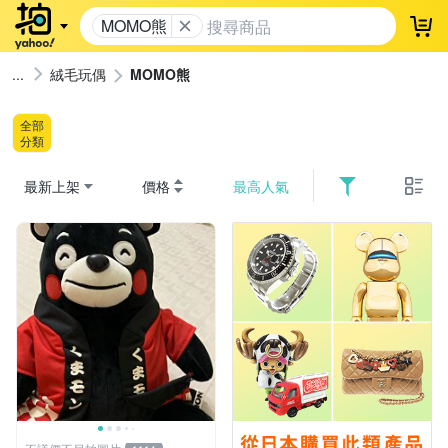
MOMO熊
登
絨毛玩偶
MOMO熊
全部
分類
最新上架
價格
最高人氣