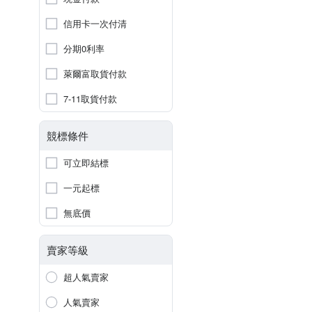
信用卡一次付清
分期0利率
萊爾富取貨付款
7-11取貨付款
競標條件
可立即結標
一元起標
無底價
賣家等級
超人氣賣家
人氣賣家