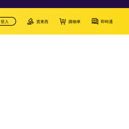
登入
賣東西
購物車
即時通