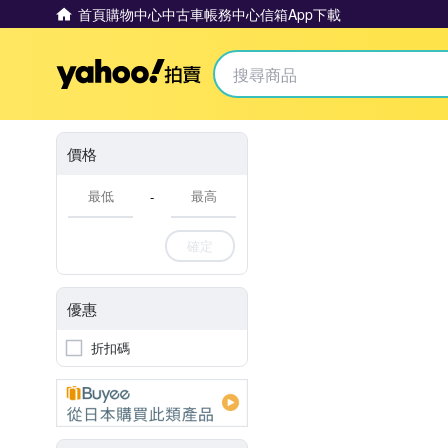
首頁
購物中心
中古車
帳務中心
信箱
App下載
Yahoo拍賣
價格
-
確定
優惠
折扣碼