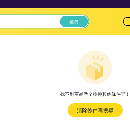
搜尋
找不到商品嗎？換換其他條件吧！
清除條件再搜尋