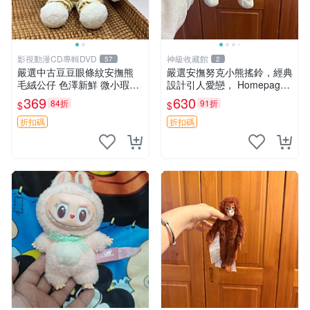
影視動漫CD專輯DVD
神級收藏館
57
2
嚴選中古豆豆眼條紋安撫熊
嚴選安撫努克小熊搖鈴，經典
毛絨公仔 色澤新鮮 微小瑕疵
設計引人愛戀， Homepage
可收藏 中古 安撫熊 條紋公仔
滿60元包運，不滿補差價！
369
630
84折
91折
$
$
安撫努克 小熊搖鈴 雙手搖動
折扣碼
折扣碼