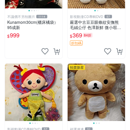
不議價不另拍圖片
影視動漫CD專輯DVD
1114
57
Kunamom30cm(櫃床橘袋）
嚴選中古豆豆眼條紋安撫熊
95成新
毛絨公仔 色澤新鮮 微小瑕疵
可收藏 中古 安撫熊 條紋公仔
999
369
84折
$
$
折扣碼
拍賣新星
影視動漫CD專輯DVD
福運連連
57
31