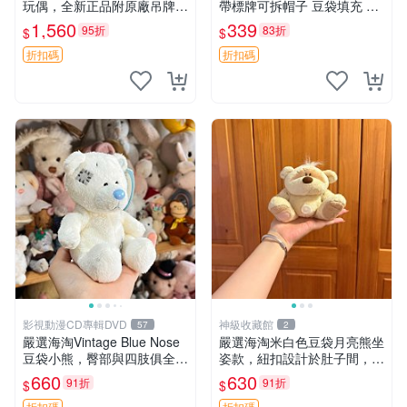
玩偶，全新正品附原廠吊牌與
帶標牌可拆帽子 豆袋填充 附
防塵袋，內藏薰衣草可加熱，
實拍 微瑕處理 十足可愛 單只
1,560
339
95折
83折
$
$
適合各個年齡層，冷暖兩用享
15.9元 松鼠變裝 棉質豆袋 玩
受抱抱樂趣，不容錯過嚴選好
具熊
折扣碼
折扣碼
物 溫暖 冷感
影視動漫CD專輯DVD
神級收藏館
57
2
嚴選海淘Vintage Blue Nose
嚴選海淘米白色豆袋月亮熊坐
豆袋小熊，臀部與四肢俱全，
姿款，紐扣設計於肚子間，觸
坐高11公分，附原盒與吊牌
感柔軟，實用推薦。主頁60
660
630
91折
91折
$
$
收藏。藍鼻子小熊，值得擁有
包 月亮熊 豆袋 細節
折扣碼
折扣碼