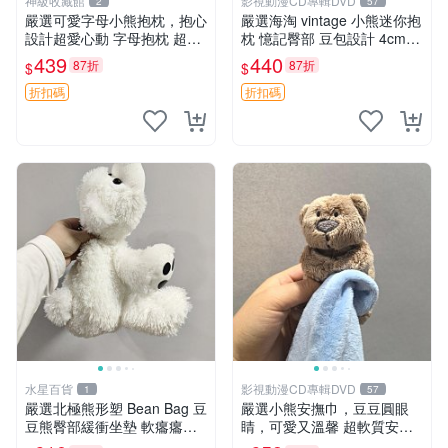
神級收藏館
影視動漫CD專輯DVD
2
57
嚴選可愛字母小熊抱枕，抱心
嚴選海淘 vintage 小熊迷你抱
設計超愛心動 字母抱枕 超大
枕 憶記臀部 豆包設計 4cm
尺寸 掛飾 小熊造型 推薦收藏
高 推薦收藏 迷你豆包小熊、
439
440
87折
87折
$
$
抱枕掛飾 字母抱枕 小熊抱枕
高臀部、豆袋抱枕
折扣碼
折扣碼
水星百貨
影視動漫CD專輯DVD
1
57
嚴選北極熊形塑 Bean Bag 豆
嚴選小熊安撫巾，豆豆圓眼
豆熊臀部緩衝坐墊 軟癟癟舒
睛，可愛又溫馨 超軟質安撫
壓設計 保暖又實用 適合久坐
巾，豆豆設計，哄睡好幫手