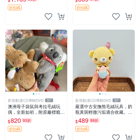
$
$
填充豆袋，精致工藝呈現，狀
妹、sanx、毛絨熊
態如新，適合收藏與送人 櫻
折扣碼
折扣碼
花、
影視動漫CD專輯DVD
影視動漫CD專輯DVD
57
57
澳洲母子袋鼠與考拉毛絨玩
嚴選中古安撫熊毛絨玩具，奶
偶，全新如初，附原廠標籤，
瓶黃斑輕微污垢適合收藏。默
手感極軟，適合贈送親朋好
認兩日發貨，全國快遞隨機派
820
489
93折
88折
$
$
友。袋鼠與考拉正版，精緻尺
送。 成色如圖可放心購買，
寸，適合作為收藏或家飾擺
輕微瑕疵和臟污不影響使用。
折扣碼
折扣碼
設，增添暖意。 母子、袋
安撫熊 中古玩偶 毛