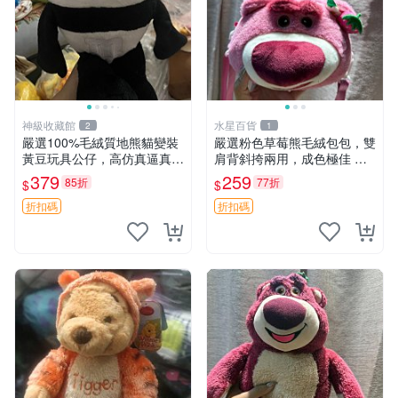
神級收藏館
水星百貨
2
1
嚴選100%毛絨質地熊貓變裝
嚴選粉色草莓熊毛絨包包，雙
黃豆玩具公仔，高仿真逼真模
肩背斜挎兩用，成色極佳 精
擬，適合收藏愛好者 熊貓 黃
準關鍵詞：草莓熊 包包 毛絨
379
259
85折
77折
$
$
豆 公仔
折扣碼
折扣碼