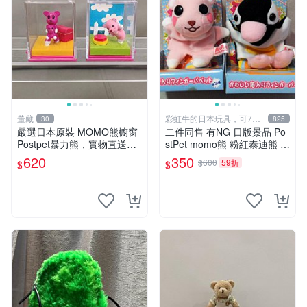
董藏
彩虹牛的日本玩具，可7取
30
825
付
嚴選日本原裝 MOMO熊櫥窗
二件同售 有NG 日版景品 Po
Postpet暴力熊，實物直送新
stPet momo熊 粉紅泰迪熊 妹
臺灣。MOMO熊 暴力熊 熊貓
妹 comomo 企鵝 娃娃 布偶
620
350
$600
59折
$
$
櫥窗
手指頭 娃娃