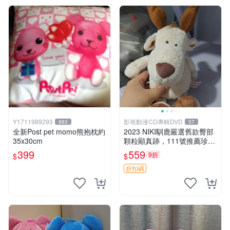
Y1711989293
影視動漫CD專輯DVD
883
57
全新Post pet momo熊抱枕約
2023 NIKI馴鹿嚴選舊款臀部
35x30cm
顆粒顯真跡，111號推薦珍藏
品 馴鹿 舊款 尾巴顆粒
399
559
9折
$
$
折扣碼