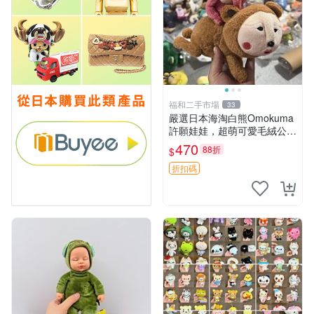
福和二手市場
33
嚴選日本海淘白熊Omokuma
許願娃娃，超萌可愛毛絨公仔
推薦收藏 白熊 Omokuma 毛
470
88折
$
絨玩具 偽裝娃娃 玩具擺飾
折扣碼