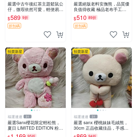
嚴選中古午後紅茶主題鬆鼠公
嚴選絕版老料安撫熊，品質優
仔，微瑕依然可愛，輕便易運
良值得收藏 極品老布手工安
送 二手收藏推薦 工廠直營 快
撫搖鈴玩具，適合哄睡寶貝
589
510
9折
89折
$
$
遞到府 中古 玩偶 公仔
超柔老料搖鈴熊，專為孩子設
計的安心伴護 推薦絕版老布
折扣碼
折扣碼
製工藝搖鈴熊，可當作童
拍賣新星
拍賣新星
福運連連
福運連連
31
31
嚴選Sanx櫻花限定輕松熊，
嚴選 sanx 櫻桃妹妹毛絨熊，
夏日 LIMITED EDITION 粉色
30cm 正品收藏佳品，手感極
毛絨熊，背有拉鏈設計，肚內
軟，適合贈送與收藏 櫻桃妹
1,169
869
95折
94折