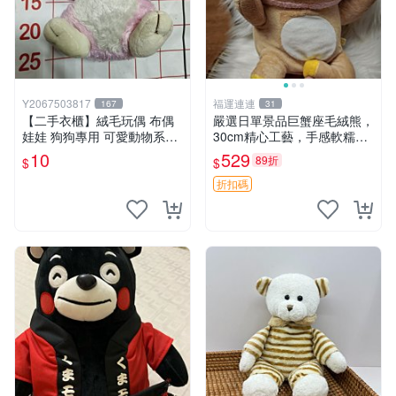
Y2067503817
福運連連
167
31
【二手衣櫃】絨毛玩偶 布偶
嚴選日單景品巨蟹座毛絨熊，
娃娃 狗狗專用 可愛動物系列
30cm精心工藝，手感軟糯推
耐咬耐磨玩具 玩偶 粉紅熊寵
薦收藏送人 巨蟹座 毛絨玩具
10
529
89折
$
$
物玩具 1120929
精緻做工
折扣碼