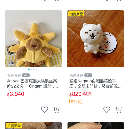
鼠、
拍賣新星
古色古香
福運連連
41
31
Jellycat巴塞羅熊太陽裝坐高
嚴選Nagano自嘲熊笑臉手
約22公分， Origami設計，來
玉，全新未開封，發貨前視頻
自越南。嚴選 Recommendat
確認，海南 廣西 貴州 嚴選N
3,940
820
93折
$
$
ion！巴塞羅、 Origami熊、J
agano自嘲熊笑臉手玉，全新
elly
未開封，發貨前視頻確認，四
折扣碼
川 重慶 內
拍賣新星