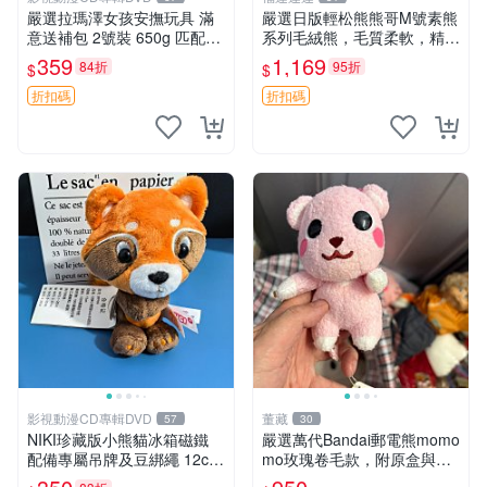
嚴選拉瑪澤女孩安撫玩具 滿
嚴選日版輕松熊熊哥M號素熊
意送補包 2號裝 650g 匹配嬰
系列毛絨熊，毛質柔軟，精緻
幼童舒壓好伴侶 女孩專用 安
可愛，尺寸35cm，保存狀態
359
1,169
84折
95折
$
$
心選擇 安撫玩偶 衝包 玩具
優異。收藏或贈送皆為佳選。
中古 毛絨熊 毛玩偶
折扣碼
折扣碼
影視動漫CD專輯DVD
董藏
57
30
NIKI珍藏版小熊貓冰箱磁鐵
嚴選萬代Bandai郵電熊momo
配備專屬吊牌及豆綁繩 12cm
mo玫瑰卷毛款，附原盒與吊
廢品嚴選 好評推薦 小熊貓冰
牌，粉嫩可愛入手即柔軟～