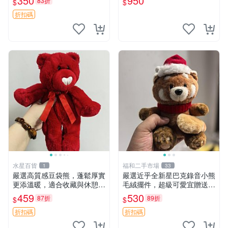
350
950
83折
$
$
箱貼 磁鐵掛件 冰箱飾品
玫瑰卷毛 郵電熊 正品
折扣碼
水星百貨
福和二手市場
1
33
嚴選高質感豆袋熊，蓬鬆厚實
嚴選近乎全新星巴克錄音小熊
更添溫暖，適合收藏與休憩。
毛絨擺件，超級可愛宜贈送掛
前胸填充飽滿，背部亦具優雅
飾 錄音小熊 毛絨擺件 贈品
459
530
87折
89折
$
$
設計。 豆袋熊 保暖 溫柔 蓬
松
折扣碼
折扣碼