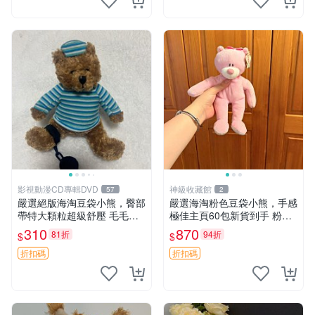
影視動漫CD專輯DVD
神級收藏館
57
2
嚴選絕版海淘豆袋小熊，臀部
嚴選海淘粉色豆袋小熊，手感
帶特大顆粒超級舒壓 毛毛摸
極佳主頁60包新貨到手 粉熊
起來格外順滑適合收藏 100%
豆袋 女孩豆袋熊
310
870
81折
94折
$
$
棉質 豆袋枕 豆袋、抱枕、小
熊
折扣碼
折扣碼