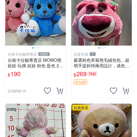
台南卡拉貓專賣店
水星百貨
5902
1
台南卡拉貓專賣店 MOMO熊
嚴選粉色草莓熊毛絨包包，超
娃娃 玩偶 娃娃 粉色 藍色 2色
萌手提斜挎兩用設計，成色上
分售
佳容量大 粉紅草莓 毛絨包 超
190
269
78折
$
$
大容量
折扣碼
近期銷量1件
拍賣新星