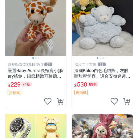
影視動漫CD專輯DVD
福和二手市場
57
33
嚴選Baby Aurora長頸鹿小抓r
法國Kaloo白色毛絨熊，灰眼
ary搖鈴，細節精緻可聆聽清
睛甜蜜笑容，適合安撫逗趣可
脆鈴音 軟萌可愛 定制紀念 金
愛，柔軟面料手感佳。14 白
229
530
74折
89折
$
$
屬搖鈴 新手媽咪推薦 長頸鹿
色安撫熊 毛絨玩具 寶寶逗樂
抓rary 搖鈴
具
折扣碼
折扣碼