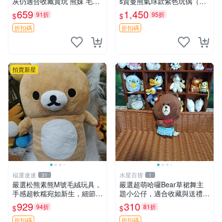
灰仍適合收藏賞玩 熊妹 毛絨
s賀曼熊氣球款紫色玩偶（鼻
玩具 浮雕熊
子稍有磨損） 中古玩具 氣球
659
1,450
91折
95折
$
$
熊 玩偶
折扣碼
折扣碼
拍賣新星
福運連連
水星百貨
31
1
嚴選松熊素熊M號毛絨玩具，
嚴選超萌哈囉Bear草裙舞主
手感超軟糯宛如新生，細節精
題小公仔，適合收藏與送禮 1
緻完美無瑕，推薦送禮或珍
00 克 哈囉Bear 草裙舞
929
310
94折
81折
$
$
藏，中古狀態保養得宜。 松
熊 素熊 毛絨doll
折扣碼
折扣碼