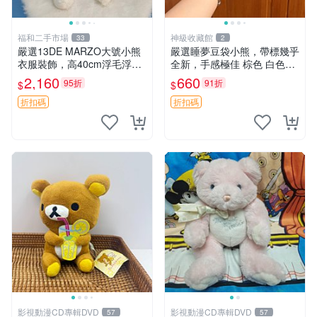
福和二手市場
神級收藏館
33
2
嚴選13DE MARZO大號小熊
嚴選睡夢豆袋小熊，帶標幾乎
衣服裝飾，高40cm浮毛浮
全新，手感極佳 棕色 白色腳
灰，詳觀後再拍。二手收藏請
掌 60包 睡枕 豆袋抱枕
2,160
660
95折
91折
$
$
珍惜。 13DE MARZO 二手
小熊 衣服裝飾
折扣碼
折扣碼
影視動漫CD專輯DVD
影視動漫CD專輯DVD
57
57