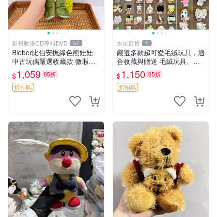
影視動漫CD專輯DVD
水星百貨
57
1
Bieber比伯安撫綠色熊娃娃
嚴選多款超可愛毛絨玩具，適
中古玩偶嚴選收藏款 微瑕輕
合收藏與贈送 毛絨玩具、抱
度使用 Bieber綠熊娃娃 中古
枕、公仔
1,059
1,150
95折
95折
$
$
玩偶 微瑕
折扣碼
折扣碼