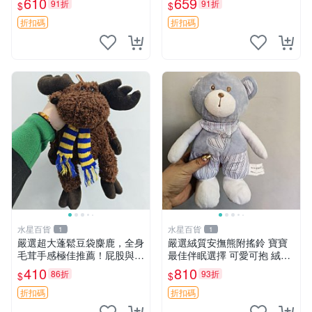
610
659
91折
91折
$
$
放松 推薦居家使用 RUSS系
約克豆豆眼安撫巾 數碼豆豆
列 豆豆熊屁屁坐墊 3D顆粒結
眼
折扣碼
折扣碼
構
水星百貨
水星百貨
1
1
嚴選超大蓬鬆豆袋麋鹿，全身
嚴選絨質安撫熊附搖鈴 寶寶
毛茸手感極佳推薦！屁股與四
最佳伴眠選擇 可愛可抱 絨毛
肢填充均勻，適合收藏與孩童
玩具 安撫熊 嬰兒用
410
810
86折
93折
$
$
共賞。 麋鹿 豆袋 毛茸玩具
折扣碼
折扣碼