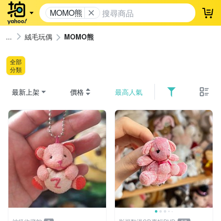
MOMO熊
登
絨毛玩偶
MOMO熊
全部
分類
最新上架
價格
最高人氣