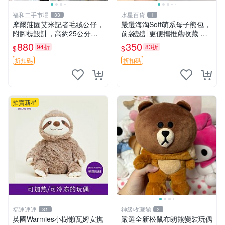
福和二手市場
水星百貨
33
1
摩爾莊園艾米記者毛絨公仔，
嚴選海淘Soft萌系母子熊包，
附腳標設計，高約25公分，
前袋設計更便攜推薦收藏 母
全新未拆封，限量珍藏。艾米
子熊 軟綿綿 包包
880
350
94折
83折
$
$
記者 毛絨公仔 超萌玩偶
折扣碼
折扣碼
拍賣新星
福運連連
神級收藏館
31
2
英國Warmies小樹懶瓦姆安撫
嚴選全新松鼠布朗熊變裝玩偶