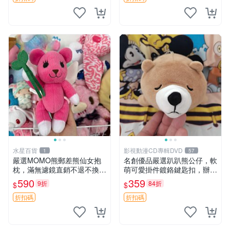
水星百貨
影視動漫CD專輯DVD
1
57
嚴選MOMO熊郵差熊仙女抱
名創優品嚴選趴趴熊公仔，軟
枕，滿無濾鏡直銷不退不換
萌可愛掛件鍍鉻鍵匙扣，辦公
經典造型可愛必備 紅薯啵啵
放松好選擇 趴趴熊 鍍鉻鍵匙
590
359
9折
84折
$
$
間抱枕 抱枕 時尚
扣 萬用掛件
折扣碼
折扣碼