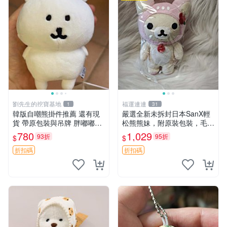
劉先生的挖寶基地
福運連連
1
31
韓版自嘲熊掛件推薦 還有現
嚴選全新未拆封日本SanX輕
貨 帶原包裝與吊牌 胖嘟嘟超
松熊熊妹，附原裝包裝，毛絨
可愛 毛絨手感佳 小熊掛件 自
質地極佳，細膩可愛，推薦收
780
1,029
93折
95折
$
$
嘲抱枕 小熊抱枕
藏兼送禮，適合女性好友或家
人，限量釋出。鬆熊、熊玩
折扣碼
折扣碼
偶、收藏品