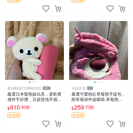
玩具 憶熊
影視動漫CD專輯DVD
水星百貨
57
1
嚴選日本製熊妹玩具，柔軟實
嚴選可愛粉紅草莓熊手提包，
感伴手好禮，豆袋質地手感
附草莓掛件超吸睛 草莓熊手
佳，抱枕小熊 recom 推薦 白
提包 草莓掛件 可愛portunes
610
259
91折
77折
$
$
色豆袋 玩具
e
折扣碼
折扣碼