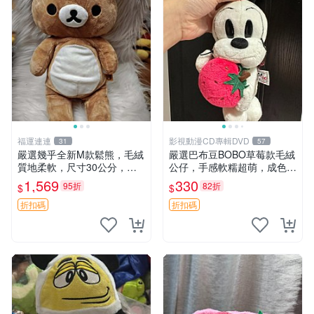
福運連連
影視動漫CD專輯DVD
31
57
嚴選幾乎全新M款鬆熊，毛絨
嚴選巴布豆BOBO草莓款毛絨
質地柔軟，尺寸30公分，做
公仔，手感軟糯超萌，成色優
工精緻可愛，適合收藏或贈送
良適合作為收藏品或包包配
1,569
330
95折
82折
$
$
親友。中古使用痕跡，手感依
飾。可視頻確認詳情。 巴布
然優良。 鬆熊 嬰熊 毛玩偶
豆 BOBO 草莓 毛絨公仔 收藏
折扣碼
折扣碼
包配飾