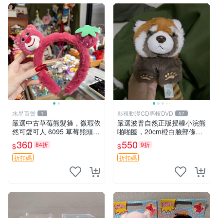
水星百貨
影視動漫CD專輯DVD
1
57
嚴選中古草莓熊髮箍，微瑕依
嚴選波普自然正版授權小浣熊
然可愛可人 6095 草莓熊頭飾
啪啪圈，20cm橙白臉部條紋
中古髮圈 熊寶 寶寶 娃娃熊髮
清晰，毛絨超萌贈品推薦。
360
550
84折
9折
$
$
箍 中古收藏 玩具髮夾
小浣熊 波普 圈環
折扣碼
折扣碼