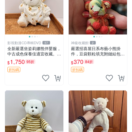
影視動漫CD專輯DVD
神級收藏館
57
2
全新嚴選坐姿莉娜熊伴嬰服，
嚴選招喜屋日系布藝小熊掛
中古成色保養佳適宜收藏。無
件，豆袋顆粒填充附鏈結包與
盒子但品質完好，快速出貨。
鑰匙叢聚毛絨公仔 和風小熊
1,750
370
95折
84折
$
$
建議入手！ 中古 玩偶 滬漫
毛絨公仔 豆袋掛件
折扣碼
折扣碼