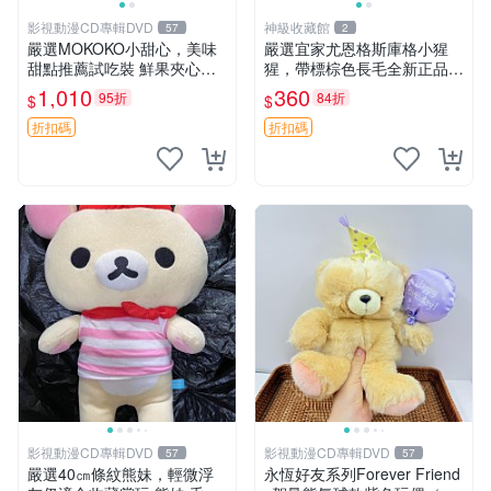
影視動漫CD專輯DVD
神級收藏館
57
2
嚴選MOKOKO小甜心，美味
嚴選宜家尤恩格斯庫格小猩
甜點推薦試吃裝 鮮果夾心糖
猩，帶標棕色長毛全新正品，
果，甜蜜滋味享不停 薄荷草
保存極佳。 宜家 尤恩格斯 庫
1,010
360
95折
84折
$
$
莓 奶油心 60粒 mini小甜心糖
格小猩猩
果，水果味夾心零食裝 心形
折扣碼
折扣碼
糖果 60
影視動漫CD專輯DVD
影視動漫CD專輯DVD
57
57
嚴選40㎝條紋熊妹，輕微浮
永恆好友系列Forever Friend