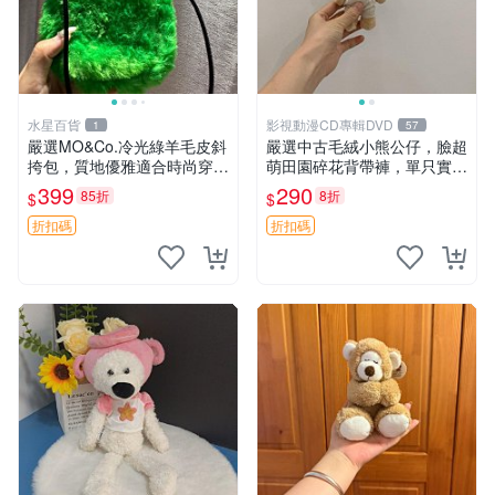
水星百貨
影視動漫CD專輯DVD
1
57
嚴選MO&Co.冷光綠羊毛皮斜
嚴選中古毛絨小熊公仔，臉超
挎包，質地優雅適合時尚穿搭
萌田園碎花背帶褲，單只實拍
冷光綠 皮包 斜挎包
展示 中古、毛絨玩具、玩偶
399
290
85折
8折
$
$
折扣碼
折扣碼