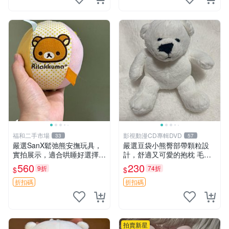
福和二手市場
影視動漫CD專輯DVD
33
57
嚴選SanX鬆弛熊安撫玩具，
嚴選豆袋小熊臀部帶顆粒設
實拍展示，適合哄睡好選擇
計，舒適又可愛的抱枕 毛絨
電腦玩具 安撫用品
抱枕、臀部按摩、坐墊
560
230
9折
74折
$
$
折扣碼
折扣碼
拍賣新星