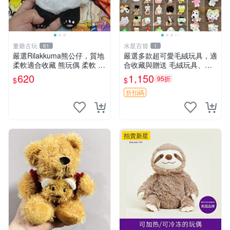
董爺古玩
水星百貨
61
1
嚴選Rilakkuma熊公仔，質地
嚴選多款超可愛毛絨玩具，適
柔軟適合收藏 熊玩偶 柔軟 公
合收藏與贈送 毛絨玩具、抱
仔 收藏
枕、公仔
620
1,150
95折
$
$
折扣碼
拍賣新星