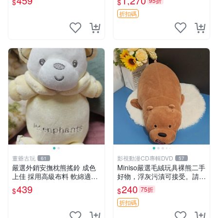
459
1,270
95折
$
$
折扣碼
董爺古玩
影視動漫CD專輯DVD
61
57
嚴選外銷安撫枕熊搖鈴 成色
Miniso嚴選毛絨玩具裸熊二手
上佳 採用高級布料 軟綿適合
好物，浮灰污漬可接受。請詳
收藏 安心選購 安撫枕 熊玩具
閱照片再下單，售出不退不
439
240
75折
$
$
搖鈴
換。全新品相收藏推薦。 裸
熊 毛絨玩具 收藏
折扣碼