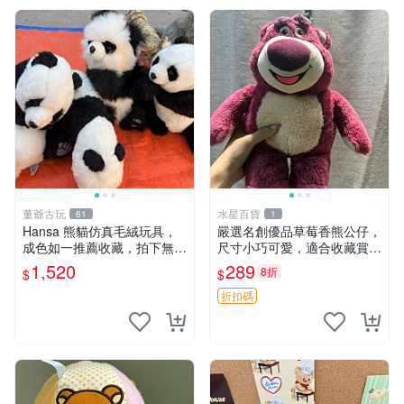
董爺古玩
水星百貨
61
1
Hansa 熊貓仿真毛絨玩具，
嚴選名創優品草莓香熊公仔，
成色如一推薦收藏，拍下無疑
尺寸小巧可愛，適合收藏賞玩
心 熊貓 毛絨玩具 收藏
30cm 玩具 公仔 草莓熊
1,520
289
8折
$
$
折扣碼