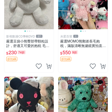
影視動漫CD專輯DVD
水星百貨
57
1
嚴選豆袋小熊臀部帶顆粒設
嚴選MOMO熊郵差長毛抱
計，舒適又可愛的抱枕 毛絨
枕，滿版清晰無濾鏡實拍直
抱枕、臀部按摩、坐墊
銷。每周新品到貨，不容錯
230
550
74折
9折
$
$
過！ 郵差熊 長毛 抱枕
折扣碼
折扣碼