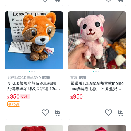
影視動漫CD專輯DVD
董藏
57
29
NIKI珍藏版小熊貓冰箱磁鐵
嚴選萬代Bandai郵電熊momo
配備專屬吊牌及豆綁繩 12cm
mo玫瑰卷毛款，附原盒與吊
廢品嚴選 好評推薦 小熊貓冰
牌，粉嫩可愛入手即柔軟～
350
950
83折
$
$
箱貼 磁鐵掛件 冰箱飾品
玫瑰卷毛 郵電熊 正品
折扣碼