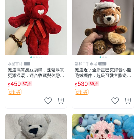
水星百貨
福和二手市場
1
32
嚴選高質感豆袋熊，蓬鬆厚實
嚴選近乎全新星巴克錄音小熊
更添溫暖，適合收藏與休憩。
毛絨擺件，超級可愛宜贈送掛
前胸填充飽滿，背部亦具優雅
飾 錄音小熊 毛絨擺件 贈品
459
530
87折
89折
$
$
設計。 豆袋熊 保暖 溫柔 蓬
松
折扣碼
折扣碼