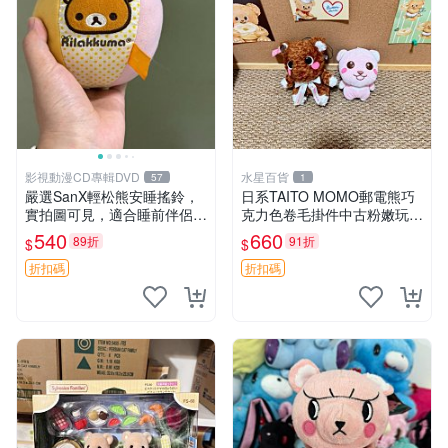
影視動漫CD專輯DVD
水星百貨
57
1
嚴選SanX輕松熊安睡搖鈴，
日系TAITO MOMO郵電熊巧
實拍圖可見，適合睡前伴侶，
克力色卷毛掛件中古粉嫩玩偶
Picks安撫好物 0325 懸吊 電
微瑕推薦 postpet momo 郵
540
660
89折
91折
$
$
腦
電熊 中古玩偶
折扣碼
折扣碼