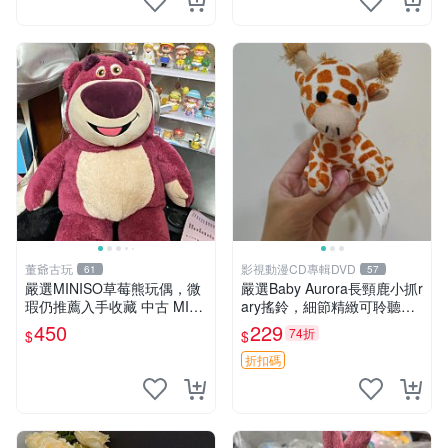
董爺古玩
影視動漫CD專輯DVD
61
57
嚴選MINISO草莓熊玩偶，微
嚴選Baby Aurora長頸鹿小抓r
瑕仍推薦入手收藏 中古 MINI
ary搖鈴，細節精緻可聆聽清
SO 草莓熊 玩具 收藏
脆鈴音 軟萌可愛 定制紀念 金
450
229
74折
$
$
屬搖鈴 新手媽咪推薦 長頸鹿
抓rary 搖鈴
折扣碼