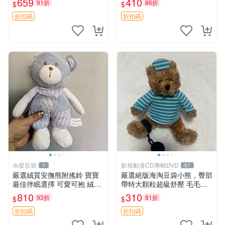
659
410
91折
86折
$
$
約克豆豆眼安撫巾 數碼豆豆
共賞。 麋鹿 豆袋 毛茸玩具
眼
折扣碼
折扣碼
水星百貨
影視動漫CD專輯DVD
1
57
嚴選絨質安撫熊附搖鈴 寶寶
嚴選絕版海淘豆袋小熊，臀部
最佳伴眠選擇 可愛可抱 絨毛
帶特大顆粒超級舒壓 毛毛摸
玩具 安撫熊 嬰兒用
起來格外順滑適合收藏 100%
810
310
93折
81折
$
$
棉質 豆袋枕 豆袋、抱枕、小
熊
折扣碼
折扣碼