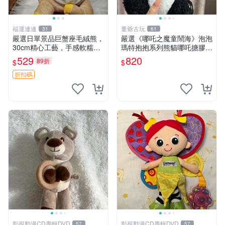
福運連連
董爺古玩
31
61
嚴選日單景品巨蟹座毛絨熊，
嚴選《哪吒之魔童鬧海》泡泡
30cm精心工藝，手感軟糯推
瑪特抱抱系列熊貓哪吒搪膠臉
薦收藏送人 巨蟹座 毛絨玩具
毛絨， STATE：如圖顯示 哪
529
820
89折
$
$
精緻做工
吒 毛絨公仔 泡泡瑪特
折扣碼
影視動漫CD專輯DVD
影視動漫CD專輯DVD
57
57