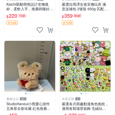
Kaichi凱馳萌熊設計安撫搖
嚴選拉瑪澤女孩安撫玩具 滿
鈴，柔軟入手，推薦哄睡好選
意送補包 2號裝 650g 匹配嬰
擇 熊公仔 安撫玩具 喂食環
幼童舒壓好伴侶 女孩專用 安
220
359
73折
84折
$
$
心選擇 安撫玩偶 衝包 玩具
折扣碼
折扣碼
董爺古玩
水星百貨
61
1
StudioHaneul小熊愛心掛件
嚴選各式萌趣動漫角色抱枕，
五角星全新珍藏 紅色推薦收
適用各類場景裝飾 毛絨玩
藏 玩具掛飾 掛件 新品
具、卡通抱枕、趣味玩偶