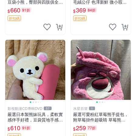
豆袋小熊，臀部與四肢俱全，
毛絨公仔 色澤新鮮 微小瑕疵
坐高11公分，附原盒與吊牌
可收藏 中古 安撫熊 條紋公仔
660
369
91折
84折
$
$
收藏。藍鼻子小熊，值得擁有
玩具 憶熊
折扣碼
折扣碼
影視動漫CD專輯DVD
水星百貨
57
1
嚴選日本製熊妹玩具，柔軟實
嚴選可愛粉紅草莓熊手提包，
感伴手好禮，豆袋質地手感
附草莓掛件超吸睛 草莓熊手
佳，抱枕小熊 recom 推薦 白
提包 草莓掛件 可愛portunes
610
259
91折
77折
$
$
色豆袋 玩具
e
折扣碼
折扣碼