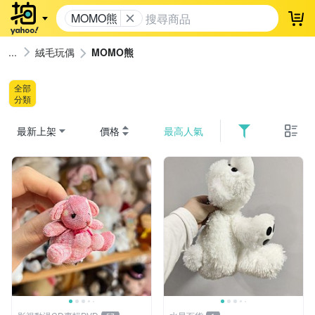
MOMO熊
登
絨毛玩偶
MOMO熊
全部
分類
最新上架
價格
最高人氣