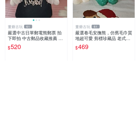
董爺古玩
董爺古玩
61
61
嚴選中古日單郵電熊郵票 拍
嚴選卷毛安撫熊，仿舊毛巾質
下即拍 中古郵品收藏推薦 郵
地超可愛 剪標珍藏品 老式毛
票 郵電熊 日本
巾質地 安撫熊 款式
520
469
$
$