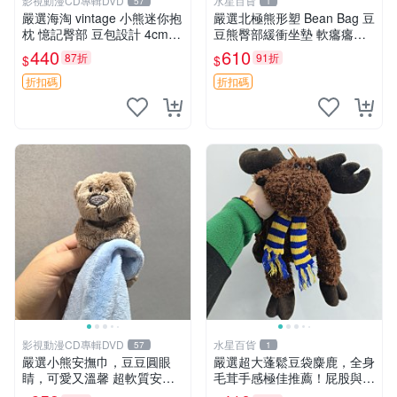
影視動漫CD專輯DVD
水星百貨
57
1
嚴選海淘 vintage 小熊迷你抱
嚴選北極熊形塑 Bean Bag 豆
枕 憶記臀部 豆包設計 4cm
豆熊臀部緩衝坐墊 軟癟癟舒
高 推薦收藏 迷你豆包小熊、
壓設計 保暖又實用 適合久坐
440
610
87折
91折
$
$
高臀部、豆袋抱枕
放松 推薦居家使用 RUSS系
列 豆豆熊屁屁坐墊 3D顆粒結
折扣碼
折扣碼
構
影視動漫CD專輯DVD
水星百貨
57
1
嚴選小熊安撫巾，豆豆圓眼
嚴選超大蓬鬆豆袋麋鹿，全身
睛，可愛又溫馨 超軟質安撫
毛茸手感極佳推薦！屁股與四
巾，豆豆設計，哄睡好幫手
肢填充均勻，適合收藏與孩童