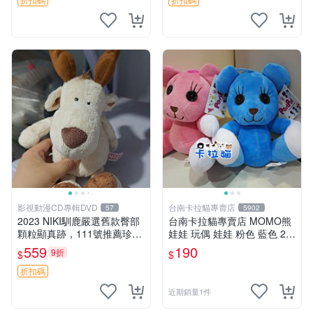
影視動漫CD專輯DVD
台南卡拉貓專賣店
57
5902
2023 NIKI馴鹿嚴選舊款臀部
台南卡拉貓專賣店 MOMO熊
顆粒顯真跡，111號推薦珍藏
娃娃 玩偶 娃娃 粉色 藍色 2色
品 馴鹿 舊款 尾巴顆粒
分售
559
190
9折
$
$
折扣碼
近期銷量1件