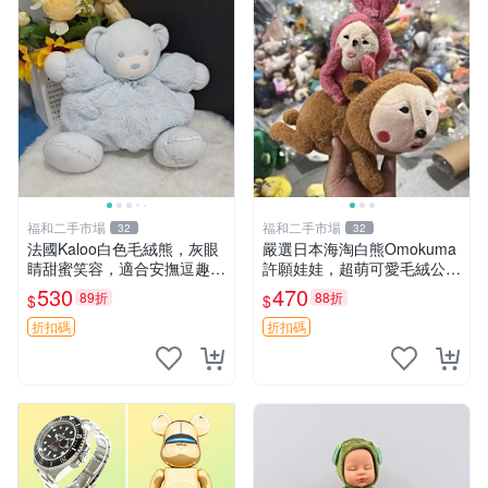
福和二手市場
福和二手市場
32
32
法國Kaloo白色毛絨熊，灰眼
嚴選日本海淘白熊Omokuma
睛甜蜜笑容，適合安撫逗趣可
許願娃娃，超萌可愛毛絨公仔
愛，柔軟面料手感佳。14 白
推薦收藏 白熊 Omokuma 毛
530
470
89折
88折
$
$
色安撫熊 毛絨玩具 寶寶逗樂
絨玩具 偽裝娃娃 玩具擺飾
具
折扣碼
折扣碼