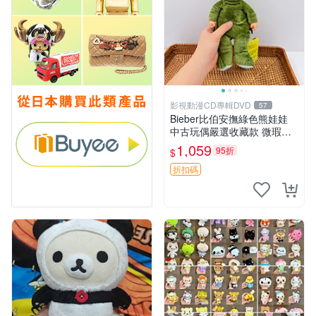
影視動漫CD專輯DVD
57
Bieber比伯安撫綠色熊娃娃
中古玩偶嚴選收藏款 微瑕輕
度使用 Bieber綠熊娃娃 中古
1,059
95折
$
玩偶 微瑕
折扣碼