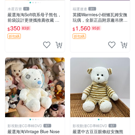
水星百貨
福運連連
1
31
嚴選海淘Soft萌系母子熊包，
英國Warmies小樹懶瓦姆安撫
前袋設計更便攜推薦收藏 母
玩偶，全新正品附原廠吊牌與
子熊 軟綿綿 包包
防塵袋，內藏薰衣草可加熱，
350
1,560
83折
95折
$
$
適合各個年齡層，冷暖兩用享
受抱抱樂趣，不容錯過嚴選好
折扣碼
折扣碼
物 溫暖 冷感
影視動漫CD專輯DVD
影視動漫CD專輯DVD
57
57
嚴選海淘Vintage Blue Nose
嚴選中古豆豆眼條紋安撫熊