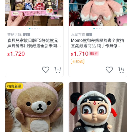
董爺古玩
水星百貨
61
1
森貝兒家族日版FS餅乾熊兄
Momo熊郵差熊標牌齊全實拍
妹野餐專用裝嚴選全新未開
直銷嚴選商品 純手作無修圖
封，包含兩組大童款紙盒裝，
可收藏 郵差熊 Momo熊 標牌
1,720
1,710
95折
$
$
適合收藏與分享。 餅乾熊兄
商品
妹、野餐、收藏
折扣碼
拍賣新星