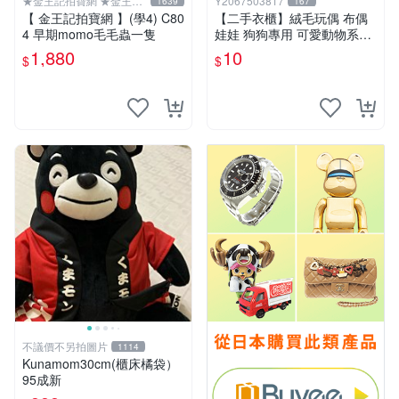
★金王記拍寶網 ★金王記
Y2067503817
1639
167
拍寶趣
【 金王記拍寶網 】(學4) C80
【二手衣櫃】絨毛玩偶 布偶
4 早期momo毛毛蟲一隻
娃娃 狗狗專用 可愛動物系列
耐咬耐磨玩具 玩偶 粉紅熊寵
1,880
10
$
$
物玩具 1120929
不議價不另拍圖片
1114
Kunamom30cm(櫃床橘袋）
95成新