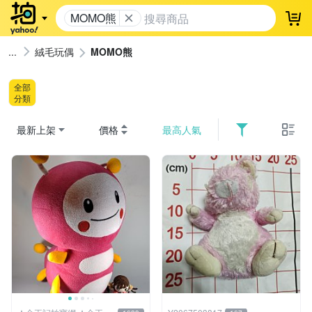
MOMO熊
登
絨毛玩偶
MOMO熊
全部
分類
最新上架
價格
最高人氣