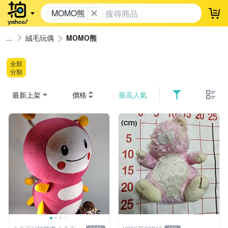
MOMO熊
登
絨毛玩偶
MOMO熊
全部
分類
最新上架
價格
最高人氣