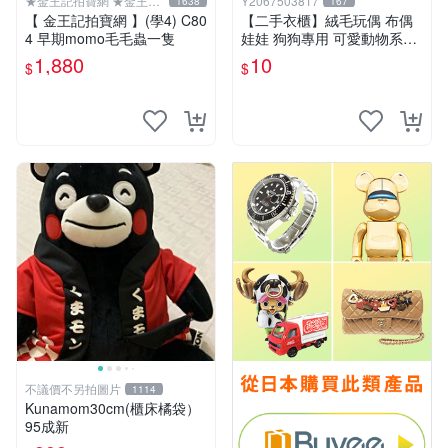
★金王記拍寶網 ★金王記
Y2067503817
1638
167
拍寶趣
【 金王記拍寶網 】(學4) C80
【二手衣櫃】絨毛玩偶 布偶
4 早期momo毛毛蟲一隻
娃娃 狗狗專用 可愛動物系列
耐咬耐磨玩具 玩偶 粉紅熊寵
1,880
10
$
$
物玩具 1120929
不議價不另拍圖片
1114
Kunamom30cm(櫃床橘袋）
95成新