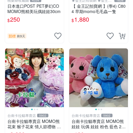
桃樂斯收藏鋪
★金王記拍寶網 ★金王記
4334
1638
拍寶趣
日本進口POST PET夢幻CO
【 金王記拍寶網 】(學4) C80
MOMO熊精美玩偶娃娃30cm
4 早期momo毛毛蟲一隻
250
1,880
$
$
競標
剩9天
台南卡拉貓專賣店
台南卡拉貓專賣店
5902
5902
台南卡拉貓專賣店 MOMO熊
台南卡拉貓專賣店 MOMO熊
花束 猴子花束 情人節禮物 二
娃娃 玩偶 娃娃 粉色 藍色 2色
選一 可繡字 可今天寄明天到
分售