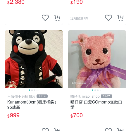
2,380
190
$
$
近期銷量1件
不議價不另拍圖片
喵仔店 miao_shop
1114
3167
Kunamom30cm(櫃床橘袋）
喵仔店 口愛COmomo無敵口
95成新
愛
999
700
$
$