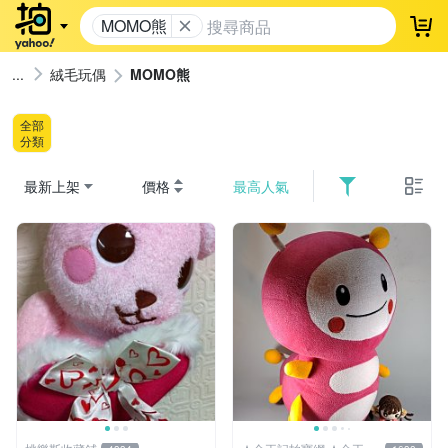
MOMO熊
登
絨毛玩偶
MOMO熊
全部
分類
最新上架
價格
最高人氣