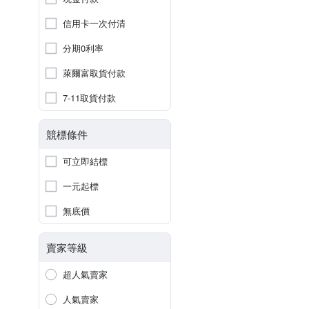
信用卡一次付清
分期0利率
萊爾富取貨付款
7-11取貨付款
競標條件
可立即結標
一元起標
無底價
賣家等級
超人氣賣家
人氣賣家