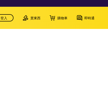
登入
賣東西
購物車
即時通