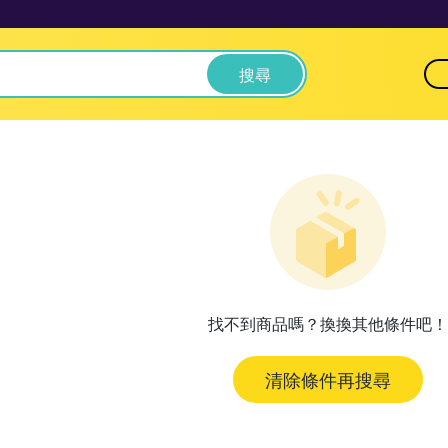
搜尋
找不到商品嗎？換換其他條件吧！
清除條件再搜尋