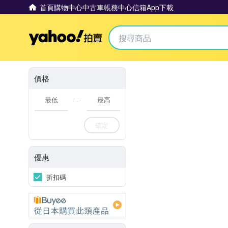
首頁
購物中心
中古車
帳務中心
信箱
App下載
Yahoo拍賣
價格
-
確定
優惠
折扣碼