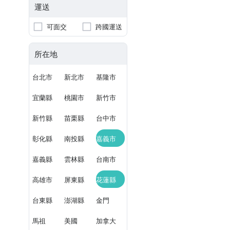
運送
可面交
跨國運送
所在地
台北市
新北市
基隆市
宜蘭縣
桃園市
新竹市
新竹縣
苗栗縣
台中市
彰化縣
南投縣
嘉義市
嘉義縣
雲林縣
台南市
高雄市
屏東縣
花蓮縣
台東縣
澎湖縣
金門
馬祖
美國
加拿大