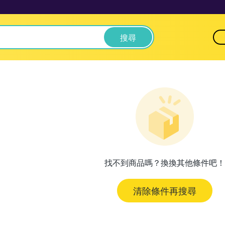
搜尋
找不到商品嗎？換換其他條件吧！
清除條件再搜尋