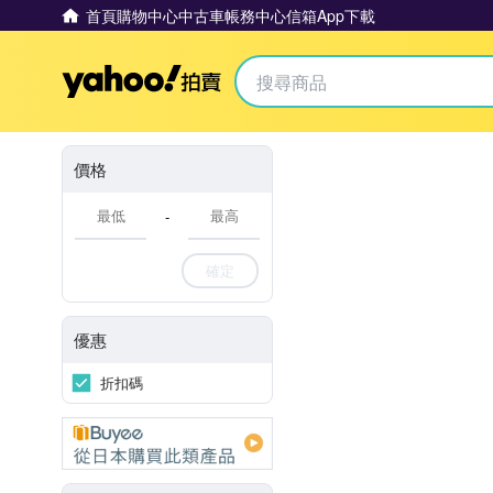
首頁
購物中心
中古車
帳務中心
信箱
App下載
Yahoo拍賣
價格
-
確定
優惠
折扣碼