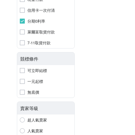
信用卡一次付清
分期0利率
萊爾富取貨付款
7-11取貨付款
競標條件
可立即結標
一元起標
無底價
賣家等級
超人氣賣家
人氣賣家