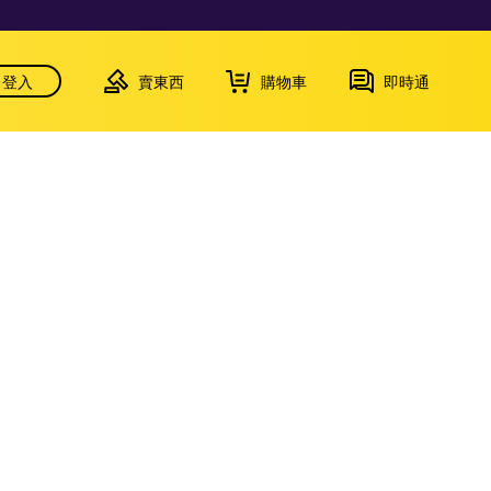
登入
賣東西
購物車
即時通