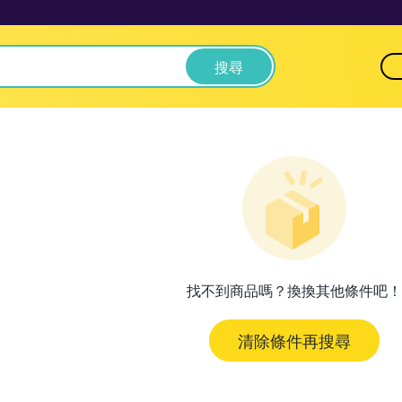
搜尋
找不到商品嗎？換換其他條件吧！
清除條件再搜尋