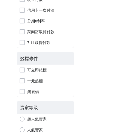
信用卡一次付清
分期0利率
萊爾富取貨付款
7-11取貨付款
競標條件
可立即結標
一元起標
無底價
賣家等級
超人氣賣家
人氣賣家