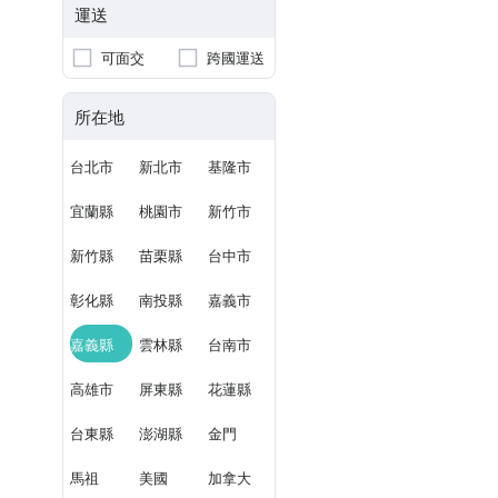
運送
可面交
跨國運送
所在地
台北市
新北市
基隆市
宜蘭縣
桃園市
新竹市
新竹縣
苗栗縣
台中市
彰化縣
南投縣
嘉義市
嘉義縣
雲林縣
台南市
高雄市
屏東縣
花蓮縣
台東縣
澎湖縣
金門
馬祖
美國
加拿大