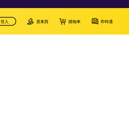
登入
賣東西
購物車
即時通