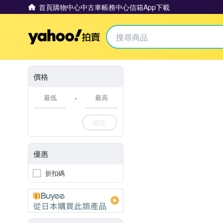
首頁
購物中心
中古車
帳務中心
信箱
App下載
Yahoo拍賣
價格
-
確定
優惠
折扣碼