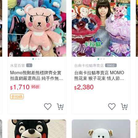
水星百貨
台南卡拉貓專賣店
1
5902
Momo熊郵差熊標牌齊全實
台南卡拉貓專賣店 MOMO
拍直銷嚴選商品 純手作無修
熊花束 猴子花束 情人節禮
圖可收藏 郵差熊 Momo熊
物 二選一 可繡字 可今天寄
1,710
2,380
95折
$
$
標牌 商品
明天到
折扣碼