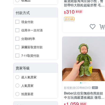
收藏品
嚴選絕版海淘豆袋小熊，臀
部帶特大顆粒超級舒壓 毛毛
摸起來格外順滑適合收藏 10
310
81折
$
付款方式
0%棉質 豆袋枕 豆袋、抱
枕、小熊
折扣碼
現金付款
信用卡一次付清
分期0利率
萊爾富取貨付款
7-11取貨付款
賣家等級
超人氣賣家
人氣賣家
影視動漫CD專輯DVD
57
Bieber比伯安撫綠色熊娃娃
拍賣新星
中古玩偶嚴選收藏款 微瑕輕
度使用 Bieber綠熊娃娃 中
1,059
95折
$