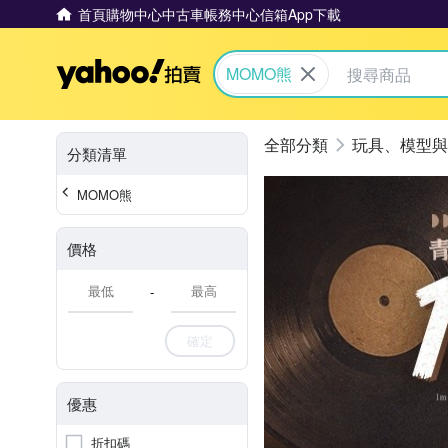
首頁
購物中心
中古車
帳務中心
信箱
App下載
Yahoo拍賣
MOMO熊
玩具、模型與
分類清單
MOMO熊
價格
-
確定
優惠
折扣碼