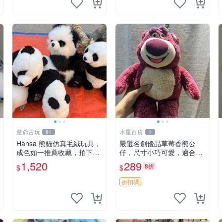
董爺古玩
水星百貨
61
1
Hansa 熊貓仿真毛絨玩具，
嚴選名創優品草莓香熊公
成色如一推薦收藏，拍下無
仔，尺寸小巧可愛，適合收
疑心 熊貓 毛絨玩具 收藏
藏賞玩 30cm 玩具 公仔 草
1,520
289
8折
$
$
莓熊
折扣碼