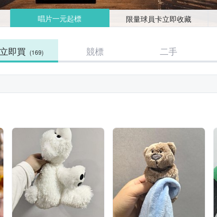
唱片一元起標
限量球員卡立即收藏
立即買
競標
二手
(169)