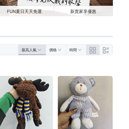
FUN夏日天天免運
新賣家享優惠
最高人氣
價格
時間