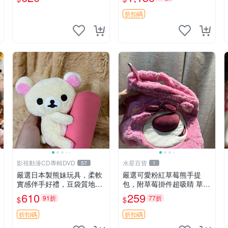
折扣碼
影視動漫CD專輯DVD
水星百貨
57
1
嚴選日本製熊妹玩具，柔軟
嚴選可愛粉紅草莓熊手提
實感伴手好禮，豆袋質地手
包，附草莓掛件超吸睛 草莓
感佳，抱枕小熊 recom 推薦
熊手提包 草莓掛件 可愛port
610
259
91折
77折
$
$
白色豆袋 玩具
unese
折扣碼
折扣碼