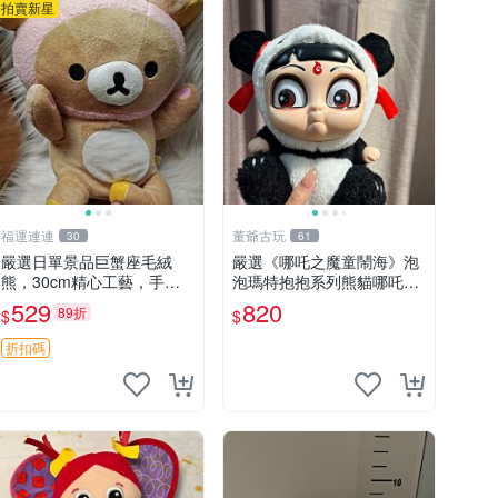
拍賣新星
福運連連
董爺古玩
30
61
嚴選日單景品巨蟹座毛絨
嚴選《哪吒之魔童鬧海》泡
熊，30cm精心工藝，手感
泡瑪特抱抱系列熊貓哪吒搪
軟糯推薦收藏送人 巨蟹座
膠臉毛絨， STATE：如圖顯
529
820
89折
$
$
毛絨玩具 精緻做工
示 哪吒 毛絨公仔 泡泡瑪特
折扣碼