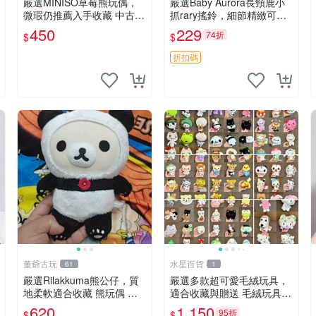
嚴選MINISO草莓熊玩偶，
嚴選Baby Aurora長頸鹿小
微瑕仍推薦入手收藏 中古 M
抓rary搖鈴，細節精緻可聆
INISO 草莓熊 玩具 收藏
聽清脆鈴音 軟萌可愛 定制
450
229
74折
$
$
紀念 金屬搖鈴 新手媽咪推
薦 長頸鹿 抓rary 搖鈴
折扣碼
董爺古玩
水星百貨
61
1
嚴選Rilakkuma熊公仔，質
嚴選多款超可愛毛絨玩具，
地柔軟適合收藏 熊玩偶 柔
適合收藏與贈送 毛絨玩具、
軟 公仔 收藏
抱枕、公仔
620
1,150
95折
$
$