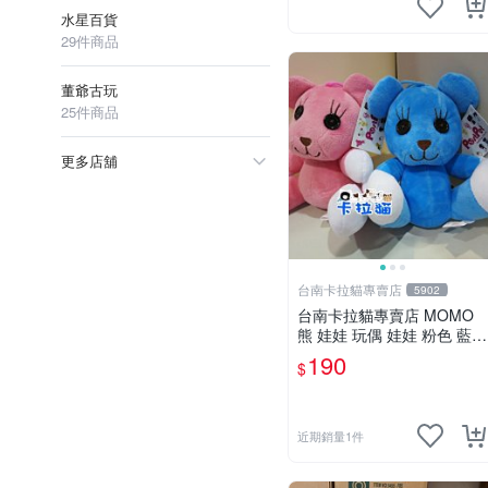
水星百貨
29件商品
董爺古玩
25件商品
更多店舖
台南卡拉貓專賣店
5902
台南卡拉貓專賣店 MOMO
熊 娃娃 玩偶 娃娃 粉色 藍色
2色分售
190
$
近期銷量1件