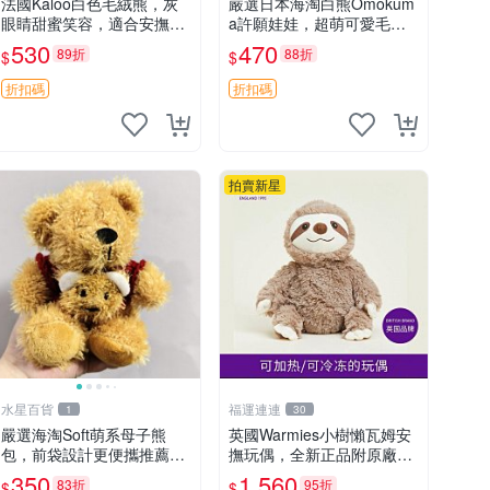
法國Kaloo白色毛絨熊，灰
嚴選日本海淘白熊Omokum
眼睛甜蜜笑容，適合安撫逗
a許願娃娃，超萌可愛毛絨
趣可愛，柔軟面料手感佳。
公仔推薦收藏 白熊 Omoku
530
470
89折
88折
$
$
14 白色安撫熊 毛絨玩具 寶
ma 毛絨玩具 偽裝娃娃 玩具
寶逗樂具
擺飾
折扣碼
折扣碼
拍賣新星
水星百貨
福運連連
1
30
嚴選海淘Soft萌系母子熊
英國Warmies小樹懶瓦姆安
包，前袋設計更便攜推薦收
撫玩偶，全新正品附原廠吊
藏 母子熊 軟綿綿 包包
牌與防塵袋，內藏薰衣草可
350
1,560
83折
95折
$
$