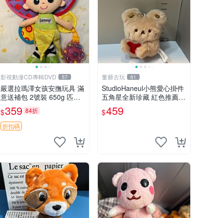
影視動漫CD專輯DVD
董爺古玩
57
61
嚴選拉瑪澤女孩安撫玩具 滿
StudioHaneul小熊愛心掛件
意送補包 2號裝 650g 匹配
五角星全新珍藏 紅色推薦收
嬰幼童舒壓好伴侶 女孩專用
藏 玩具掛飾 掛件 新品
359
459
84折
$
$
安心選擇 安撫玩偶 衝包 玩
具
折扣碼