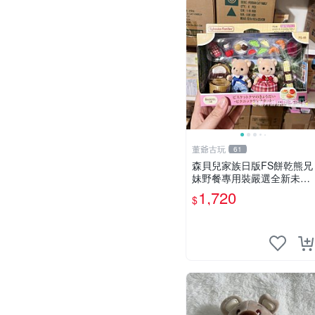
董爺古玩
61
森貝兒家族日版FS餅乾熊兄
妹野餐專用裝嚴選全新未開
封，包含兩組大童款紙盒
1,720
$
裝，適合收藏與分享。 餅乾
熊兄妹、野餐、收藏