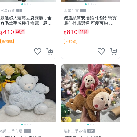
水星百貨
水星百貨
1
1
嚴選超大蓬鬆豆袋麋鹿，全
嚴選絨質安撫熊附搖鈴 寶寶
身毛茸手感極佳推薦！屁股
最佳伴眠選擇 可愛可抱 絨
與四肢填充均勻，適合收藏
毛玩具 安撫熊 嬰兒用
410
810
86折
93折
$
$
與孩童共賞。 麋鹿 豆袋 毛
茸玩具
折扣碼
折扣碼
福和二手市場
福和二手市場
32
32