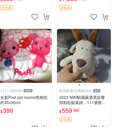
加熱，適合各個年齡層，冷
暖兩用享受抱抱樂趣，不容
折扣碼
折扣碼
錯過嚴選好物 溫暖 冷感
Y1711989293
影視動漫CD專輯DVD
883
57
全新Post pet momo熊抱枕
2023 NIKI馴鹿嚴選舊款臀
約35x30cm
部顆粒顯真跡，111號推薦
珍藏品 馴鹿 舊款 尾巴顆粒
399
559
9折
$
$
折扣碼