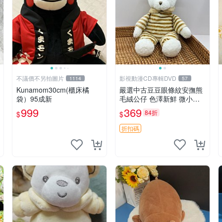
不議價不另拍圖片
影視動漫CD專輯DVD
1114
57
Kunamom30cm(櫃床橘
嚴選中古豆豆眼條紋安撫熊
袋）95成新
毛絨公仔 色澤新鮮 微小瑕
疵可收藏 中古 安撫熊 條紋
999
369
84折
$
$
公仔
折扣碼