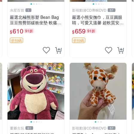
水星百貨
影視動漫CD專輯DVD
1
57
嚴選北極熊形塑 Bean Bag
嚴選小熊安撫巾，豆豆圓眼
豆豆熊臀部緩衝坐墊 軟癟癟
睛，可愛又溫馨 超軟質安撫
舒壓設計 保暖又實用 適合
巾，豆豆設計，哄睡好幫手
610
659
91折
91折
$
$
久坐放松 推薦居家使用 RU
約克豆豆眼安撫巾 數碼豆豆
SS系列 豆豆熊屁屁坐墊 3D
眼
折扣碼
折扣碼
顆粒結構
董爺古玩
影視動漫CD專輯DVD
61
57