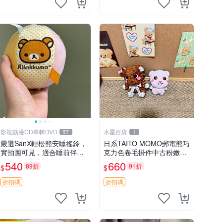
影視動漫CD專輯DVD
水星百貨
57
1
嚴選SanX輕松熊安睡搖鈴，
日系TAITO MOMO郵電熊巧
實拍圖可見，適合睡前伴
克力色卷毛掛件中古粉嫩玩
侶， Picks安撫好物 0325
偶微瑕推薦 postpet momo
540
660
89折
91折
$
$
懸吊 電腦
郵電熊 中古玩偶
折扣碼
折扣碼