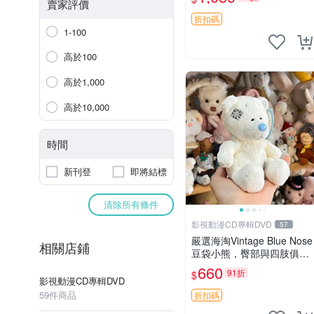
古玩偶 微瑕
賣家評價
折扣碼
1-100
高於100
高於1,000
高於10,000
時間
新刊登
即將結標
清除所有條件
影視動漫CD專輯DVD
57
嚴選海淘Vintage Blue Nose
相關店鋪
豆袋小熊，臀部與四肢俱
全，坐高11公分，附原盒與
660
91折
$
吊牌收藏。藍鼻子小熊，值
影視動漫CD專輯DVD
得擁有 玩具 憶熊
59件商品
折扣碼