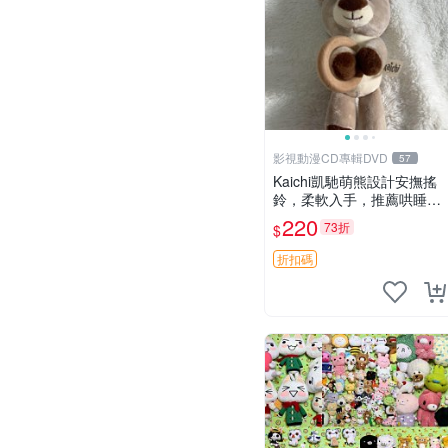
影視動漫CD專輯DVD
57
Kaichi凱馳萌熊設計安撫搖
鈴，柔軟入手，推薦哄睡好
選擇 熊公仔 安撫玩具 喂食
220
73折
$
環
折扣碼