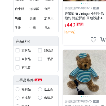
影視動漫CD專輯DVD
台東縣
澎湖縣
金門
57
嚴選海淘 vintage 小熊迷你
抱枕 憶記臀部 豆包設計 4c
馬祖
美國
加拿大
m 高 推薦收藏 迷你豆包小
440
87折
$
熊、高臀部、豆袋抱枕
香港
中國
日本
折扣碼
商品狀況
直購品
競標品
全新品
二手品
有現貨
二手品條件
NEW
福利品
近全新
八成新
出清品
影視動漫CD專輯DVD
57