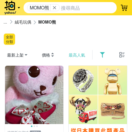
MOMO熊
登
絨毛玩偶
MOMO熊
全部
分類
最新上架
價格
最高人氣