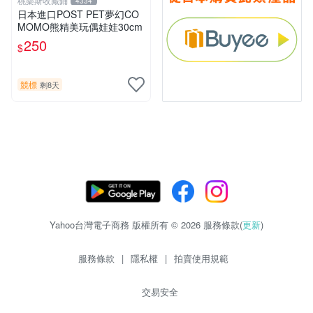
桃樂斯收藏鋪
4334
日本進口POST PET夢幻CO
MOMO熊精美玩偶娃娃30cm
250
$
競標
剩8天
Yahoo台灣電子商務 版權所有 © 2026 服務條款(
更新
)
服務條款
|
隱私權
|
拍賣使用規範
交易安全