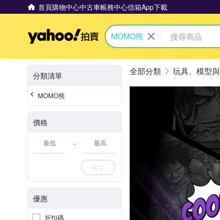
首頁
購物中心
中古車
帳務中心
信箱
App下載
Yahoo拍賣
MOMO熊
玩具、模型與
分類清單
MOMO熊
價格
-
確定
優惠
折扣碼