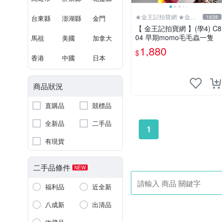
★金王記拍寶網 ★金王
台東縣
澎湖縣
金門
1638
記拍寶趣
【 金王記拍寶網 】(學4) C8
04 早期momo毛毛蟲一隻
馬祖
美國
加拿大
1,880
$
香港
中國
日本
商品狀況
直購品
競標品
全新品
二手品
1
有現貨
二手品條件
NEW
福利品
近全新
八成新
出清品