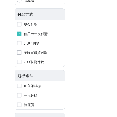
收藏品
付款方式
現金付款
信用卡一次付清
分期0利率
萊爾富取貨付款
7-11取貨付款
競標條件
可立即結標
一元起標
無底價