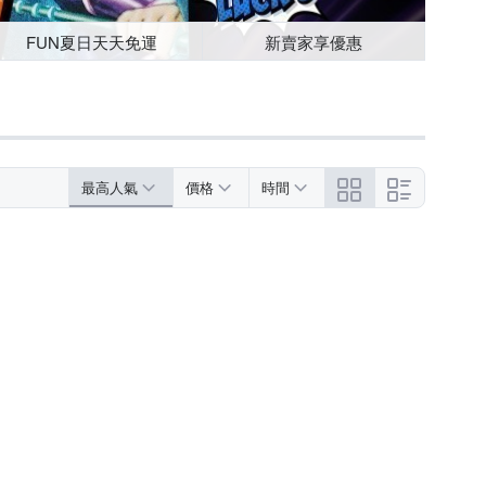
FUN夏日天天免運
新賣家享優惠
最高人氣
價格
時間