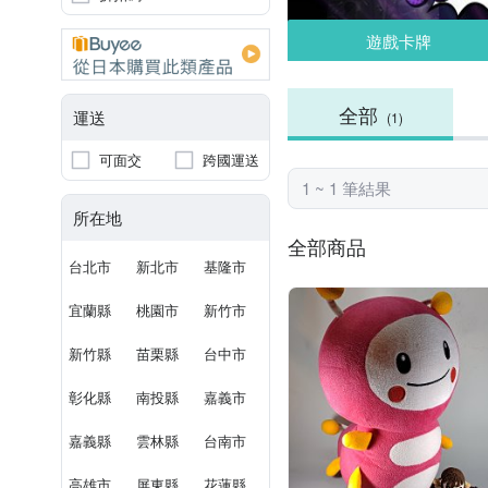
遊戲卡牌
全部
運送
(1)
可面交
跨國運送
1 ~ 1 筆結果
所在地
全部商品
台北市
新北市
基隆市
宜蘭縣
桃園市
新竹市
新竹縣
苗栗縣
台中市
彰化縣
南投縣
嘉義市
嘉義縣
雲林縣
台南市
高雄市
屏東縣
花蓮縣