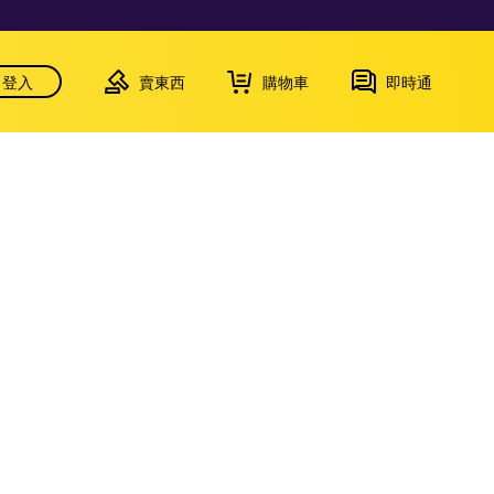
登入
賣東西
購物車
即時通