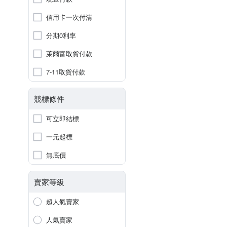
信用卡一次付清
分期0利率
萊爾富取貨付款
7-11取貨付款
競標條件
可立即結標
一元起標
無底價
賣家等級
超人氣賣家
人氣賣家