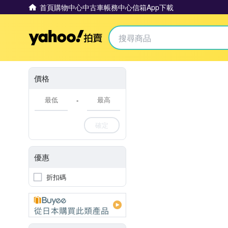
首頁
購物中心
中古車
帳務中心
信箱
App下載
Yahoo拍賣
價格
-
確定
優惠
折扣碼