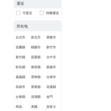
運送
可面交
跨國運送
所在地
台北市
新北市
基隆市
宜蘭縣
桃園市
新竹市
新竹縣
苗栗縣
台中市
彰化縣
南投縣
嘉義市
嘉義縣
雲林縣
台南市
高雄市
屏東縣
花蓮縣
台東縣
澎湖縣
金門
馬祖
美國
加拿大