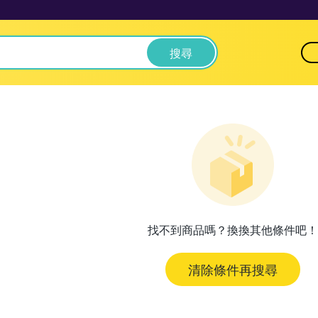
搜尋
找不到商品嗎？換換其他條件吧！
清除條件再搜尋