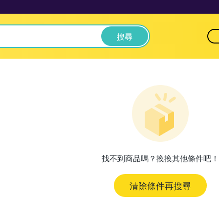
搜尋
找不到商品嗎？換換其他條件吧！
清除條件再搜尋