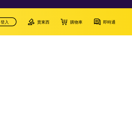
登入
賣東西
購物車
即時通