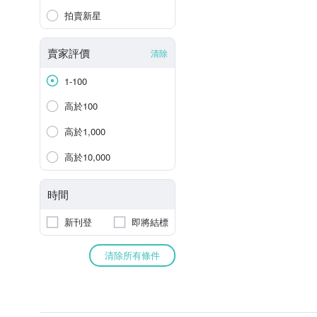
拍賣新星
賣家評價
清除
1-100
高於100
高於1,000
高於10,000
時間
新刊登
即將結標
清除所有條件