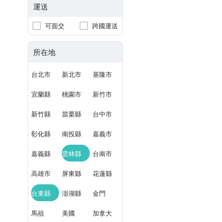
運送
可面交
跨國運送
所在地
台北市
新北市
基隆市
宜蘭縣
桃園市
新竹市
新竹縣
苗栗縣
台中市
彰化縣
南投縣
嘉義市
嘉義縣
雲林縣
台南市
高雄市
屏東縣
花蓮縣
台東縣
澎湖縣
金門
馬祖
美國
加拿大