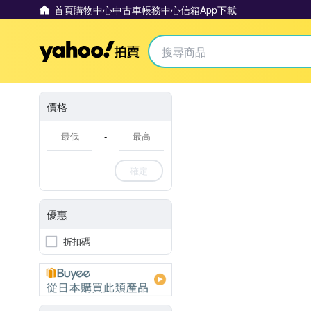
首頁
購物中心
中古車
帳務中心
信箱
App下載
Yahoo拍賣
價格
-
確定
優惠
折扣碼