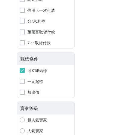
信用卡一次付清
分期0利率
萊爾富取貨付款
7-11取貨付款
競標條件
可立即結標
一元起標
無底價
賣家等級
超人氣賣家
人氣賣家