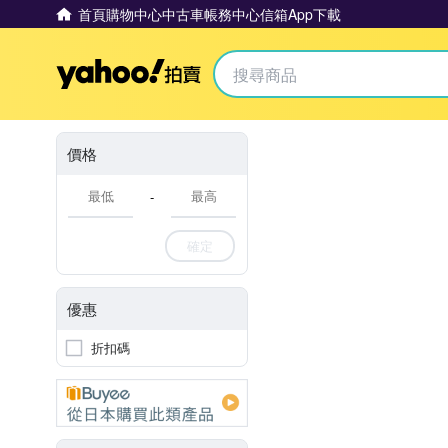
首頁
購物中心
中古車
帳務中心
信箱
App下載
Yahoo拍賣
價格
-
確定
優惠
折扣碼