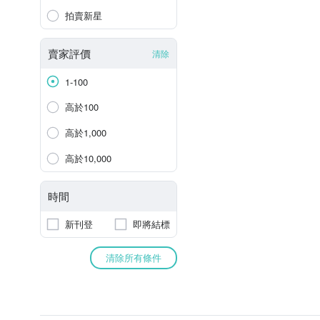
拍賣新星
賣家評價
清除
1-100
高於100
高於1,000
高於10,000
時間
新刊登
即將結標
清除所有條件