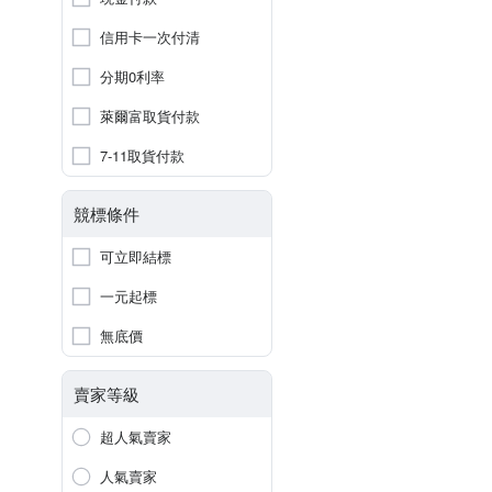
信用卡一次付清
分期0利率
萊爾富取貨付款
7-11取貨付款
競標條件
可立即結標
一元起標
無底價
賣家等級
超人氣賣家
人氣賣家