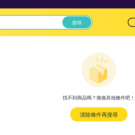
搜尋
找不到商品嗎？換換其他條件吧！
清除條件再搜尋