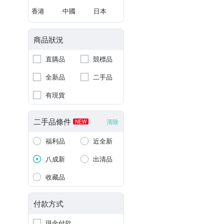
香港
中國
日本
商品狀況
直購品
競標品
全新品
二手品
有現貨
二手品條件
清除
NEW
福利品
近全新
八成新
出清品
收藏品
付款方式
現金付款