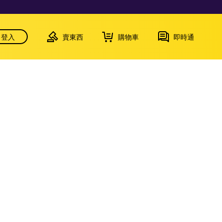
登入
賣東西
購物車
即時通