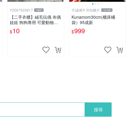
Y2067503817
不議價不另拍圖片
167
1114
【二手衣櫃】絨毛玩偶 布偶
Kunamom30cm(櫃床橘
娃娃 狗狗專用 可愛動物系
袋）95成新
列 耐咬耐磨玩具 玩偶 粉紅
10
999
$
$
熊寵物玩具 1120929
搜尋