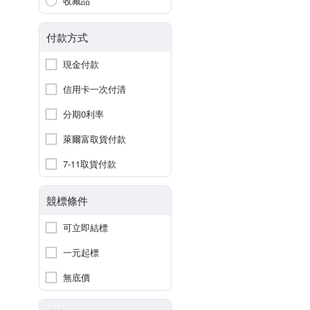
收藏品
付款方式
現金付款
信用卡一次付清
分期0利率
萊爾富取貨付款
7-11取貨付款
競標條件
可立即結標
一元起標
無底價