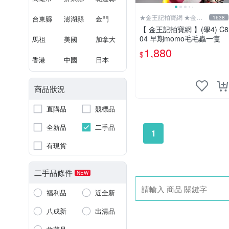
★金王記拍寶網 ★金王
台東縣
澎湖縣
金門
1638
記拍寶趣
【 金王記拍寶網 】(學4) C8
04 早期momo毛毛蟲一隻
馬祖
美國
加拿大
1,880
$
香港
中國
日本
商品狀況
直購品
競標品
全新品
二手品
1
有現貨
二手品條件
NEW
福利品
近全新
八成新
出清品