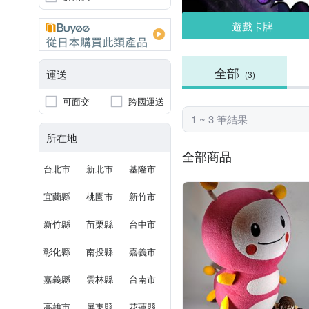
遊戲卡牌
全部
運送
(3)
可面交
跨國運送
1 ~ 3 筆結果
所在地
全部商品
台北市
新北市
基隆市
宜蘭縣
桃園市
新竹市
新竹縣
苗栗縣
台中市
彰化縣
南投縣
嘉義市
嘉義縣
雲林縣
台南市
高雄市
屏東縣
花蓮縣