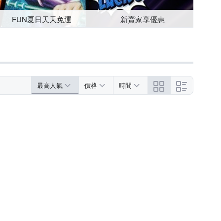
FUN夏日天天免運
新賣家享優惠
最高人氣
價格
時間