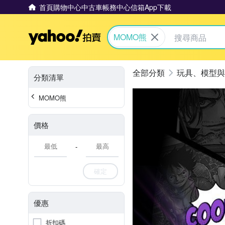
首頁
購物中心
中古車
帳務中心
信箱
App下載
Yahoo拍賣
MOMO熊
玩具、模型與
分類清單
MOMO熊
價格
-
確定
優惠
折扣碼