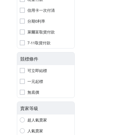
信用卡一次付清
分期0利率
萊爾富取貨付款
7-11取貨付款
競標條件
可立即結標
一元起標
無底價
賣家等級
超人氣賣家
人氣賣家