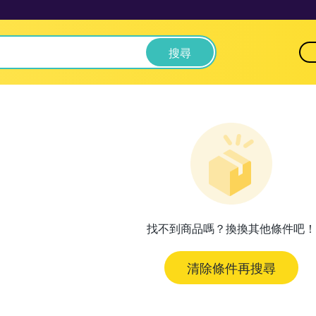
搜尋
找不到商品嗎？換換其他條件吧！
清除條件再搜尋