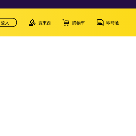
登入
賣東西
購物車
即時通