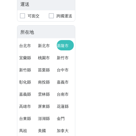
運送
可面交
跨國運送
所在地
台北市
新北市
基隆市
宜蘭縣
桃園市
新竹市
新竹縣
苗栗縣
台中市
彰化縣
南投縣
嘉義市
嘉義縣
雲林縣
台南市
高雄市
屏東縣
花蓮縣
台東縣
澎湖縣
金門
馬祖
美國
加拿大