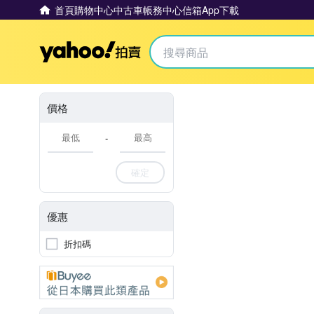
首頁
購物中心
中古車
帳務中心
信箱
App下載
Yahoo拍賣
價格
-
確定
優惠
折扣碼