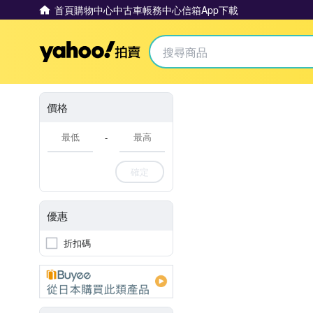
首頁
購物中心
中古車
帳務中心
信箱
App下載
Yahoo拍賣
價格
-
確定
優惠
折扣碼