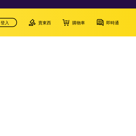
登入
賣東西
購物車
即時通