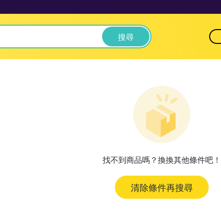
搜尋
找不到商品嗎？換換其他條件吧！
清除條件再搜尋