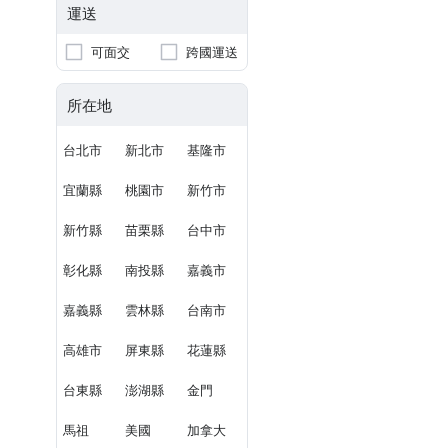
運送
可面交
跨國運送
所在地
台北市
新北市
基隆市
宜蘭縣
桃園市
新竹市
新竹縣
苗栗縣
台中市
彰化縣
南投縣
嘉義市
嘉義縣
雲林縣
台南市
高雄市
屏東縣
花蓮縣
台東縣
澎湖縣
金門
馬祖
美國
加拿大