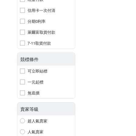
信用卡一次付清
分期0利率
萊爾富取貨付款
7-11取貨付款
競標條件
可立即結標
一元起標
無底價
賣家等級
超人氣賣家
人氣賣家