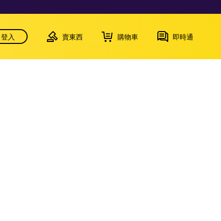
登入
賣東西
購物車
即時通