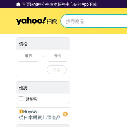
首頁
購物中心
中古車
帳務中心
信箱
App下載
Yahoo拍賣
價格
-
確定
優惠
折扣碼