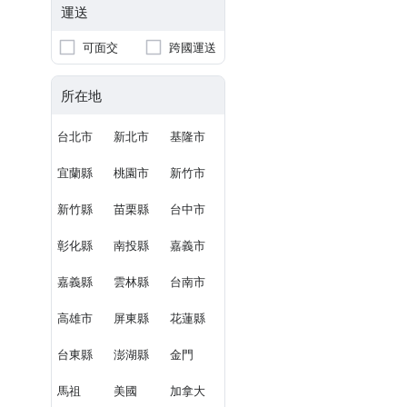
運送
可面交
跨國運送
所在地
台北市
新北市
基隆市
宜蘭縣
桃園市
新竹市
新竹縣
苗栗縣
台中市
彰化縣
南投縣
嘉義市
嘉義縣
雲林縣
台南市
高雄市
屏東縣
花蓮縣
台東縣
澎湖縣
金門
馬祖
美國
加拿大