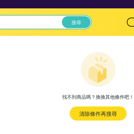
搜尋
找不到商品嗎？換換其他條件吧！
清除條件再搜尋