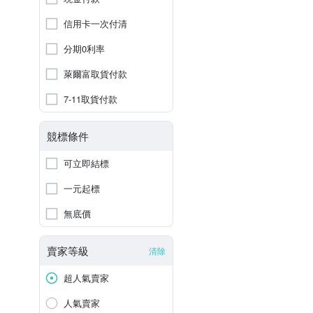
信用卡一次付清
分期0利率
萊爾富取貨付款
7-11取貨付款
競標條件
可立即結標
一元起標
無底價
賣家等級
清除
超人氣賣家
人氣賣家