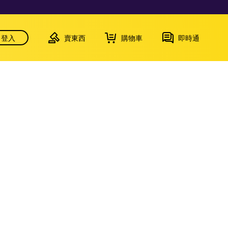
登入
賣東西
購物車
即時通