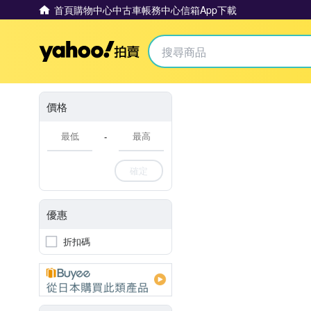
首頁
購物中心
中古車
帳務中心
信箱
App下載
Yahoo拍賣
價格
-
確定
優惠
折扣碼