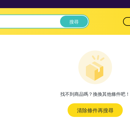
搜尋
找不到商品嗎？換換其他條件吧！
清除條件再搜尋