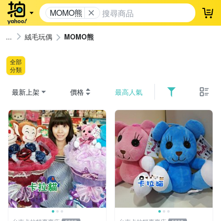
MOMO熊
登
絨毛玩偶
MOMO熊
全部
分類
最新上架
價格
最高人氣