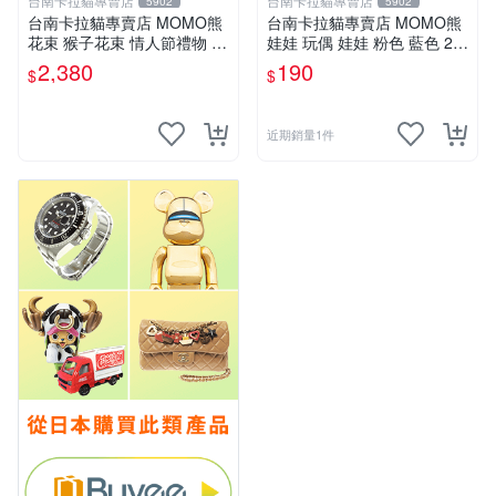
台南卡拉貓專賣店
台南卡拉貓專賣店
5902
5902
台南卡拉貓專賣店 MOMO熊
台南卡拉貓專賣店 MOMO熊
花束 猴子花束 情人節禮物 二
娃娃 玩偶 娃娃 粉色 藍色 2色
選一 可繡字 可今天寄明天到
分售
2,380
190
$
$
近期銷量1件