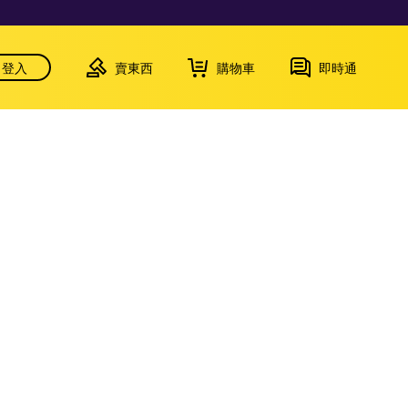
登入
賣東西
購物車
即時通