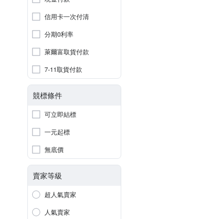
信用卡一次付清
分期0利率
萊爾富取貨付款
7-11取貨付款
競標條件
可立即結標
一元起標
無底價
賣家等級
超人氣賣家
人氣賣家