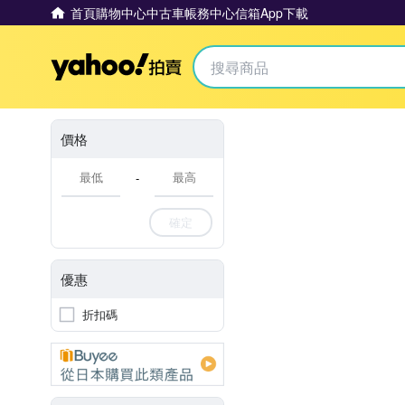
首頁
購物中心
中古車
帳務中心
信箱
App下載
Yahoo拍賣
價格
-
確定
優惠
折扣碼