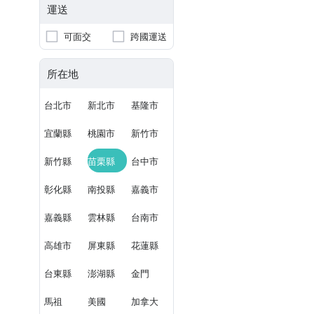
運送
可面交
跨國運送
所在地
台北市
新北市
基隆市
宜蘭縣
桃園市
新竹市
新竹縣
苗栗縣
台中市
彰化縣
南投縣
嘉義市
嘉義縣
雲林縣
台南市
高雄市
屏東縣
花蓮縣
台東縣
澎湖縣
金門
馬祖
美國
加拿大