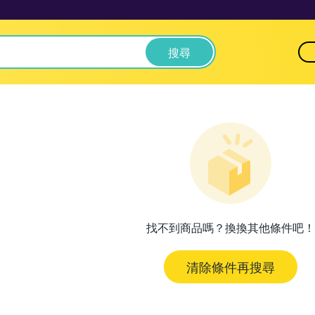
搜尋
找不到商品嗎？換換其他條件吧！
清除條件再搜尋