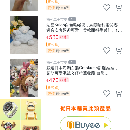
折扣碼
競標
剩4165天
福和二手市場
31
法國Kaloo白色毛絨熊，灰眼睛甜蜜笑容，
適合安撫逗趣可愛，柔軟面料手感佳。14
白色安撫熊 毛絨玩具 寶寶逗樂具
530
89折
$
折扣碼
競標
剩4165天
福和二手市場
31
嚴選日本海淘白熊Omokuma許願娃娃，
超萌可愛毛絨公仔推薦收藏 白熊
Omokuma 毛絨玩具 偽裝娃娃 玩具擺飾
470
88折
$
折扣碼
競標
剩4165天