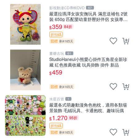
影視動漫CD專輯DVD
57
嚴選拉瑪澤女孩安撫玩具 滿意送補包 2號
裝 650g 匹配嬰幼童舒壓好伴侶 女孩專用
安心選擇 安撫玩偶 衝包 玩具
359
84折
$
折扣碼
競標
剩4165天
董爺古玩
61
StudioHaneul小熊愛心掛件五角星全新珍
藏 紅色推薦收藏 玩具掛飾 掛件 新品
459
$
競標
剩4165天
水星百貨
1
嚴選各式萌趣動漫角色抱枕，適用各類場
景裝飾 毛絨玩具、卡通抱枕、趣味玩偶
1,270
95折
$
折扣碼
競標
剩4165天