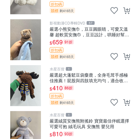
折扣碼
競標
剩4165天
影視動漫CD專輯DVD
57
嚴選小熊安撫巾，豆豆圓眼睛，可愛又溫
馨 超軟質安撫巾，豆豆設計，哄睡好幫手
約克豆豆眼安撫巾 數碼豆豆眼
659
91折
$
折扣碼
競標
剩4165天
水星百貨
1
嚴選超大蓬鬆豆袋麋鹿，全身毛茸手感極
佳推薦！屁股與四肢填充均勻，適合收藏
與孩童共賞。 麋鹿 豆袋 毛茸玩具
410
86折
$
折扣碼
競標
剩4165天
水星百貨
1
嚴選絨質安撫熊附搖鈴 寶寶最佳伴眠選擇
可愛可抱 絨毛玩具 安撫熊 嬰兒用
810
93折
$