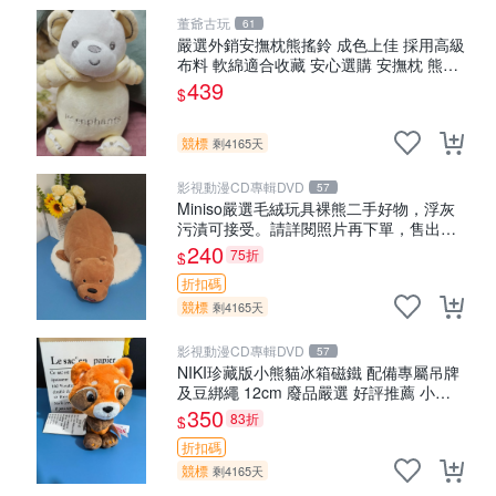
董爺古玩
61
嚴選外銷安撫枕熊搖鈴 成色上佳 採用高級
布料 軟綿適合收藏 安心選購 安撫枕 熊玩
具 搖鈴
439
$
競標
剩4165天
影視動漫CD專輯DVD
57
Miniso嚴選毛絨玩具裸熊二手好物，浮灰
污漬可接受。請詳閱照片再下單，售出不
退不換。全新品相收藏推薦。 裸熊 毛絨玩
240
75折
$
具 收藏
折扣碼
競標
剩4165天
影視動漫CD專輯DVD
57
NIKI珍藏版小熊貓冰箱磁鐵 配備專屬吊牌
及豆綁繩 12cm 廢品嚴選 好評推薦 小熊
貓冰箱貼 磁鐵掛件 冰箱飾品
350
83折
$
折扣碼
競標
剩4165天