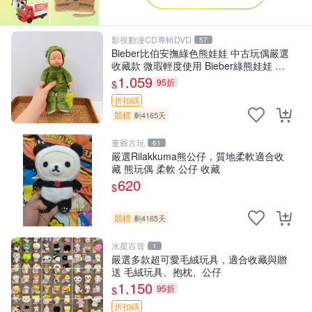
影視動漫CD專輯DVD
57
Bieber比伯安撫綠色熊娃娃 中古玩偶嚴選
收藏款 微瑕輕度使用 Bieber綠熊娃娃 中
古玩偶 微瑕
1,059
95折
$
折扣碼
競標
剩4165天
董爺古玩
61
嚴選Rilakkuma熊公仔，質地柔軟適合收
藏 熊玩偶 柔軟 公仔 收藏
620
$
競標
剩4165天
水星百貨
1
嚴選多款超可愛毛絨玩具，適合收藏與贈
送 毛絨玩具、抱枕、公仔
1,150
95折
$
折扣碼