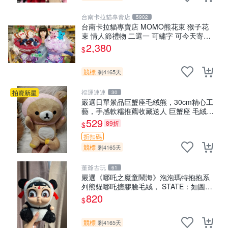
台南卡拉貓專賣店
5902
台南卡拉貓專賣店 MOMO熊花束 猴子花
束 情人節禮物 二選一 可繡字 可今天寄明
天到
2,380
$
競標
剩4165天
福運連連
拍賣新星
30
嚴選日單景品巨蟹座毛絨熊，30cm精心工
藝，手感軟糯推薦收藏送人 巨蟹座 毛絨玩
具 精緻做工
529
89折
$
折扣碼
競標
剩4165天
董爺古玩
61
嚴選《哪吒之魔童鬧海》泡泡瑪特抱抱系
列熊貓哪吒搪膠臉毛絨， STATE：如圖顯
示 哪吒 毛絨公仔 泡泡瑪特
820
$
競標
剩4165天