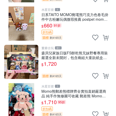
水星百貨
1
日系TAITO MOMO郵電熊巧克力色卷毛掛
件中古粉嫩玩偶微瑕推薦 postpet momo
郵電熊 中古玩偶
660
91折
$
折扣碼
競標
剩4165天
董爺古玩
61
森貝兒家族日版FS餅乾熊兄妹野餐專用裝
嚴選全新未開封，包含兩組大童款紙盒
裝，適合收藏與分享。 餅乾熊兄妹、野
1,720
$
餐、收藏
競標
剩4165天
水星百貨
1
Momo熊郵差熊標牌齊全實拍直銷嚴選商
品 純手作無修圖可收藏 郵差熊 Momo熊
標牌 商品
1,710
95折
$
折扣碼
競標
剩4165天