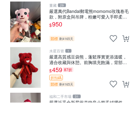
董藏
29
嚴選萬代Bandai郵電熊momomo玫瑰卷毛
款，附原盒與吊牌，粉嫩可愛入手即柔軟
～ 玫瑰卷毛 郵電熊 正品
950
$
競標
剩4165天
水星百貨
1
嚴選高質感豆袋熊，蓬鬆厚實更添溫暖，
適合收藏與休憩。前胸填充飽滿，背部亦
具優雅設計。 豆袋熊 保暖 溫柔 蓬松
459
87折
$
折扣碼
競標
剩4165天
福和二手市場
31
嚴選近乎全新星巴克錄音小熊毛絨擺件，
超級可愛宜贈送掛飾 錄音小熊 毛絨擺件
贈品
530
89折
$
折扣碼
競標
剩4165天