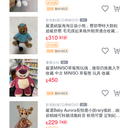
折扣碼
競標
剩4165天
影視動漫CD專輯DVD
57
嚴選絕版海淘豆袋小熊，臀部帶特大顆粒
超級舒壓 毛毛摸起來格外順滑適合收藏
100%棉質 豆袋枕 豆袋、抱枕、小熊
310
81折
$
折扣碼
競標
剩4165天
董爺古玩
61
嚴選MINISO草莓熊玩偶，微瑕仍推薦入手
收藏 中古 MINISO 草莓熊 玩具 收藏
450
$
競標
剩4165天
影視動漫CD專輯DVD
57
嚴選Baby Aurora長頸鹿小抓rary搖鈴，細
節精緻可聆聽清脆鈴音 軟萌可愛 定制紀念
金屬搖鈴 新手媽咪推薦 長頸鹿 抓rary 搖
229
74折
$
鈴