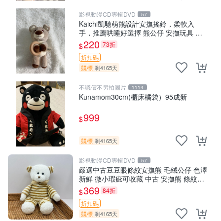
影視動漫CD專輯DVD
57
Kaichi凱馳萌熊設計安撫搖鈴，柔軟入
手，推薦哄睡好選擇 熊公仔 安撫玩具 喂
食環
220
73折
$
折扣碼
競標
剩4165天
不議價不另拍圖片
1114
Kunamom30cm(櫃床橘袋）95成新
999
$
競標
剩4165天
影視動漫CD專輯DVD
57
嚴選中古豆豆眼條紋安撫熊 毛絨公仔 色澤
新鮮 微小瑕疵可收藏 中古 安撫熊 條紋公
仔
369
84折
$
折扣碼
競標
剩4165天