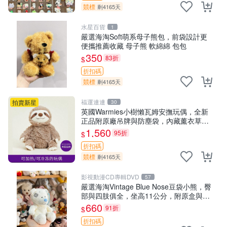
競標
剩4165天
水星百貨
1
嚴選海淘Soft萌系母子熊包，前袋設計更
便攜推薦收藏 母子熊 軟綿綿 包包
350
83折
$
折扣碼
競標
剩4165天
福運連連
拍賣新星
30
英國Warmies小樹懶瓦姆安撫玩偶，全新
正品附原廠吊牌與防塵袋，內藏薰衣草可
加熱，適合各個年齡層，冷暖兩用享受抱
1,560
95折
$
抱樂趣，不容錯過嚴選好物 溫暖 冷感
折扣碼
競標
剩4165天
影視動漫CD專輯DVD
57
嚴選海淘Vintage Blue Nose豆袋小熊，臀
部與四肢俱全，坐高11公分，附原盒與吊
牌收藏。藍鼻子小熊，值得擁有 玩具 憶熊
660
91折
$
折扣碼