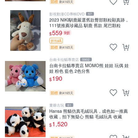
競標
剩4165天
影視動漫CD專輯DVD
57
2023 NIKI馴鹿嚴選舊款臀部顆粒顯真跡，
111號推薦珍藏品 馴鹿 舊款 尾巴顆粒
559
9折
$
折扣碼
競標
剩4165天
台南卡拉貓專賣店
5902
台南卡拉貓專賣店 MOMO熊 娃娃 玩偶 娃
娃 粉色 藍色 2色分售
190
$
競標
剩4165天
董爺古玩
61
Hansa 熊貓仿真毛絨玩具，成色如一推薦
收藏，拍下無疑心 熊貓 毛絨玩具 收藏
1,520
$