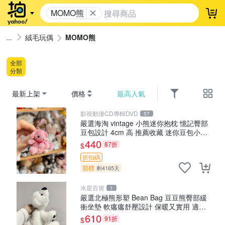
MOMO熊
登
絨毛玩偶
MOMO熊
全部
分類
最新上架
價格
最高人氣
影視動漫CD專輯DVD
57
嚴選海淘 vintage 小熊迷你抱枕 憶記臀部
豆包設計 4cm 高 推薦收藏 迷你豆包小
熊、高臀部、豆袋抱枕
440
87折
$
折扣碼
競標
剩4165天
水星百貨
1
嚴選北極熊形塑 Bean Bag 豆豆熊臀部緩
衝坐墊 軟癟癟舒壓設計 保暖又實用 適合
久坐放松 推薦居家使用 RUSS系列 豆豆熊
610
91折
$
屁屁坐墊 3D顆粒結構