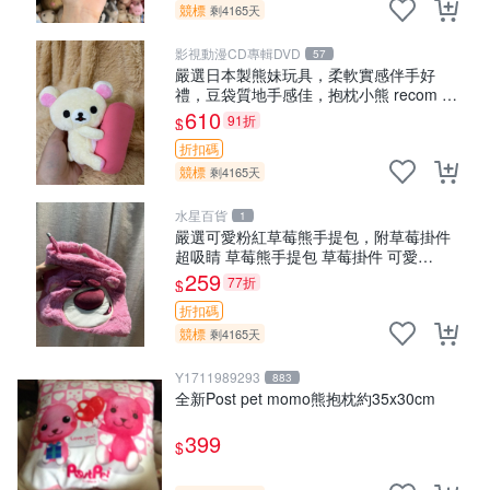
競標
剩4165天
影視動漫CD專輯DVD
57
嚴選日本製熊妹玩具，柔軟實感伴手好
禮，豆袋質地手感佳，抱枕小熊 recom 推
薦 白色豆袋 玩具
610
91折
$
折扣碼
競標
剩4165天
水星百貨
1
嚴選可愛粉紅草莓熊手提包，附草莓掛件
超吸睛 草莓熊手提包 草莓掛件 可愛
portunese
259
77折
$
折扣碼
競標
剩4165天
Y1711989293
883
全新Post pet momo熊抱枕約35x30cm
399
$