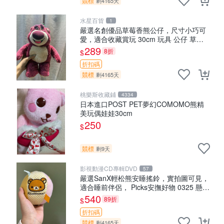
競標
剩4165天
水星百貨
1
嚴選名創優品草莓香熊公仔，尺寸小巧可
愛，適合收藏賞玩 30cm 玩具 公仔 草莓
熊
289
8折
$
折扣碼
競標
剩4165天
桃樂斯收藏鋪
4334
日本進口POST PET夢幻COMOMO熊精
美玩偶娃娃30cm
250
$
競標
剩9天
影視動漫CD專輯DVD
57
嚴選SanX輕松熊安睡搖鈴，實拍圖可見，
適合睡前伴侶， Picks安撫好物 0325 懸吊
電腦
540
89折
$
折扣碼
競標
剩4165天