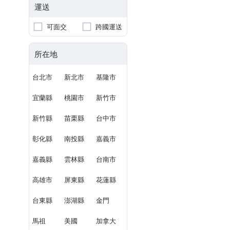
運送
可面交
跨國運送
所在地
台北市
新北市
基隆市
宜蘭縣
桃園市
新竹市
新竹縣
苗栗縣
台中市
彰化縣
南投縣
嘉義市
嘉義縣
雲林縣
台南市
高雄市
屏東縣
花蓮縣
台東縣
澎湖縣
金門
馬祖
美國
加拿大