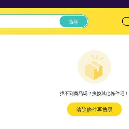
搜尋
找不到商品嗎？換換其他條件吧！
清除條件再搜尋