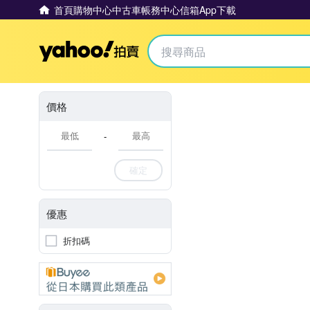
首頁
購物中心
中古車
帳務中心
信箱
App下載
Yahoo拍賣
價格
-
確定
優惠
折扣碼