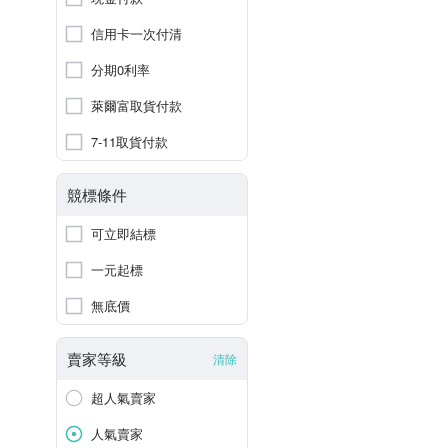
信用卡一次付清
分期0利率
萊爾富取貨付款
7-11取貨付款
競標條件
可立即結標
一元起標
無底價
賣家等級
清除
超人氣賣家
人氣賣家