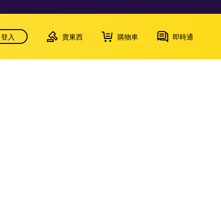
登入
賣東西
購物車
即時通