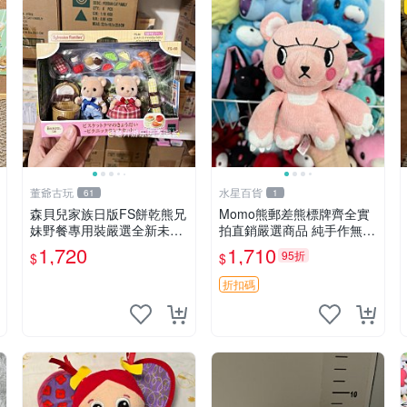
董爺古玩
水星百貨
61
1
森貝兒家族日版FS餅乾熊兄
Momo熊郵差熊標牌齊全實
妹野餐專用裝嚴選全新未開
拍直銷嚴選商品 純手作無修
封，包含兩組大童款紙盒
圖可收藏 郵差熊 Momo熊
1,720
1,710
95折
$
$
裝，適合收藏與分享。 餅乾
標牌 商品
熊兄妹、野餐、收藏
折扣碼