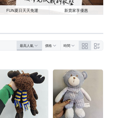
FUN夏日天天免運
新賣家享優惠
最高人氣
價格
時間