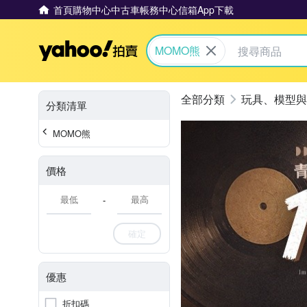
首頁
購物中心
中古車
帳務中心
信箱
App下載
Yahoo拍賣
MOMO熊
玩具、模型與
分類清單
MOMO熊
價格
-
確定
優惠
折扣碼