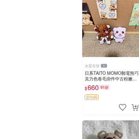
水星百貨
1
日系TAITO MOMO郵電熊巧
克力色卷毛掛件中古粉嫩玩
偶微瑕推薦 postpet momo
660
91折
$
郵電熊 中古玩偶
折扣碼