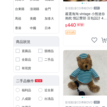
影視動漫CD專輯DVD
台東縣
澎湖縣
金門
57
嚴選海淘 vintage 小熊迷你
抱枕 憶記臀部 豆包設計 4c
馬祖
美國
加拿大
m 高 推薦收藏 迷你豆包小
440
87折
$
熊、高臀部、豆袋抱枕
香港
中國
日本
折扣碼
商品狀況
直購品
競標品
全新品
二手品
有現貨
二手品條件
NEW
福利品
近全新
八成新
出清品
影視動漫CD專輯DVD
57