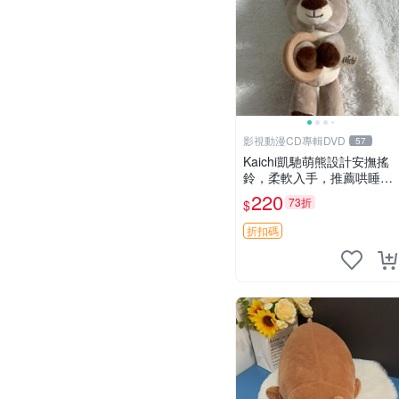
影視動漫CD專輯DVD
57
Kaichi凱馳萌熊設計安撫搖
鈴，柔軟入手，推薦哄睡好
選擇 熊公仔 安撫玩具 喂食
220
73折
$
環
折扣碼