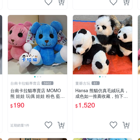
台南卡拉貓專賣店
董爺古玩
5902
61
台南卡拉貓專賣店 MOMO
Hansa 熊貓仿真毛絨玩具，
熊 娃娃 玩偶 娃娃 粉色 藍色
成色如一推薦收藏，拍下無
2色分售
疑心 熊貓 毛絨玩具 收藏
190
1,520
$
$
近期銷量1件