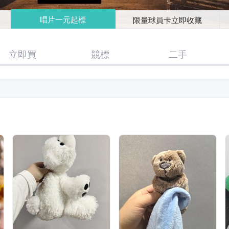
唱片一元起標
限量球員卡立即收藏
立即買
競標
二手