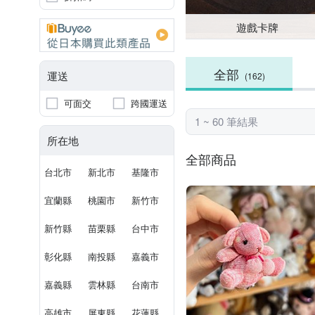
遊戲卡牌
全部
運送
(162)
可面交
跨國運送
1 ~ 60 筆結果
所在地
全部商品
台北市
新北市
基隆市
宜蘭縣
桃園市
新竹市
新竹縣
苗栗縣
台中市
彰化縣
南投縣
嘉義市
嘉義縣
雲林縣
台南市
高雄市
屏東縣
花蓮縣