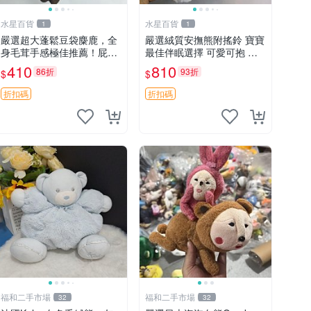
水星百貨
水星百貨
1
1
嚴選超大蓬鬆豆袋麋鹿，全
嚴選絨質安撫熊附搖鈴 寶寶
身毛茸手感極佳推薦！屁股
最佳伴眠選擇 可愛可抱 絨
與四肢填充均勻，適合收藏
毛玩具 安撫熊 嬰兒用
410
810
86折
93折
$
$
與孩童共賞。 麋鹿 豆袋 毛
茸玩具
折扣碼
折扣碼
福和二手市場
福和二手市場
32
32