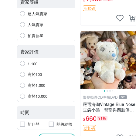
古玩偶 微瑕
賣家等級
折扣碼
超人氣賣家
人氣賣家
拍賣新星
賣家評價
1-100
高於100
高於1,000
高於10,000
影視動漫CD專輯DVD
57
嚴選海淘Vintage Blue Nose
豆袋小熊，臀部與四肢俱
時間
全，坐高11公分，附原盒與
660
91折
$
吊牌收藏。藍鼻子小熊，值
新刊登
即將結標
得擁有 玩具 憶熊
折扣碼