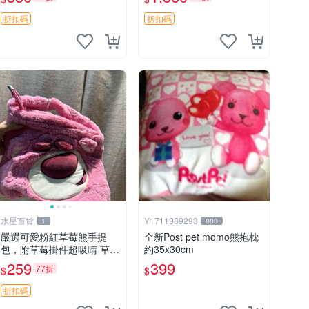
加熱，適合各個年齡層，冷
暖兩用享受抱抱樂趣，不容
折扣碼
折扣碼
錯過嚴選好物 溫暖 冷感
水星百貨
Y1711989293
1
883
嚴選可愛粉紅草莓熊手提
全新Post pet momo熊抱枕
包，附草莓掛件超吸睛 草莓
約35x30cm
熊手提包 草莓掛件 可愛port
259
399
77折
$
$
unese
折扣碼