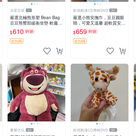
水星百貨
影視動漫CD專輯DVD
1
57
嚴選北極熊形塑 Bean Bag
嚴選小熊安撫巾，豆豆圓眼
豆豆熊臀部緩衝坐墊 軟癟癟
睛，可愛又溫馨 超軟質安撫
舒壓設計 保暖又實用 適合
巾，豆豆設計，哄睡好幫手
610
659
91折
91折
$
$
久坐放松 推薦居家使用 RU
約克豆豆眼安撫巾 數碼豆豆
SS系列 豆豆熊屁屁坐墊 3D
眼
折扣碼
折扣碼
顆粒結構
董爺古玩
影視動漫CD專輯DVD
61
57