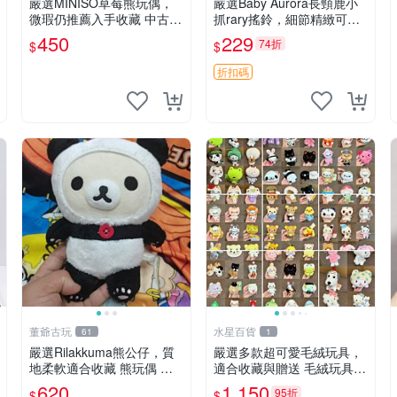
嚴選MINISO草莓熊玩偶，
嚴選Baby Aurora長頸鹿小
微瑕仍推薦入手收藏 中古 M
抓rary搖鈴，細節精緻可聆
INISO 草莓熊 玩具 收藏
聽清脆鈴音 軟萌可愛 定制
450
229
74折
$
$
紀念 金屬搖鈴 新手媽咪推
薦 長頸鹿 抓rary 搖鈴
折扣碼
董爺古玩
水星百貨
61
1
嚴選Rilakkuma熊公仔，質
嚴選多款超可愛毛絨玩具，
地柔軟適合收藏 熊玩偶 柔
適合收藏與贈送 毛絨玩具、
軟 公仔 收藏
抱枕、公仔
620
1,150
95折
$
$