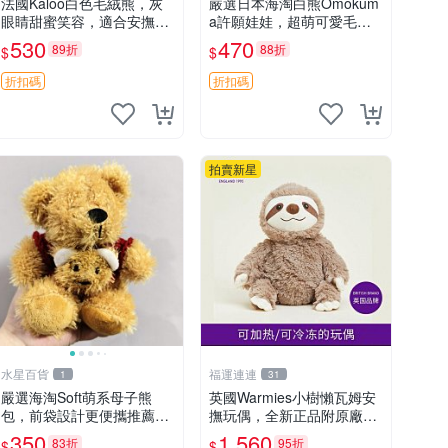
法國Kaloo白色毛絨熊，灰
嚴選日本海淘白熊Omokum
眼睛甜蜜笑容，適合安撫逗
a許願娃娃，超萌可愛毛絨
趣可愛，柔軟面料手感佳。
公仔推薦收藏 白熊 Omoku
530
470
89折
88折
$
$
14 白色安撫熊 毛絨玩具 寶
ma 毛絨玩具 偽裝娃娃 玩具
寶逗樂具
擺飾
折扣碼
折扣碼
拍賣新星
水星百貨
福運連連
1
31
嚴選海淘Soft萌系母子熊
英國Warmies小樹懶瓦姆安
包，前袋設計更便攜推薦收
撫玩偶，全新正品附原廠吊
藏 母子熊 軟綿綿 包包
牌與防塵袋，內藏薰衣草可
350
1,560
83折
95折
$
$