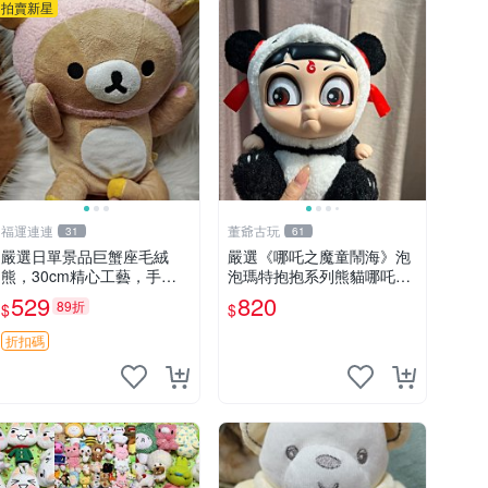
拍賣新星
福運連連
董爺古玩
31
61
嚴選日單景品巨蟹座毛絨
嚴選《哪吒之魔童鬧海》泡
熊，30cm精心工藝，手感
泡瑪特抱抱系列熊貓哪吒搪
軟糯推薦收藏送人 巨蟹座
膠臉毛絨， STATE：如圖顯
529
820
89折
$
$
毛絨玩具 精緻做工
示 哪吒 毛絨公仔 泡泡瑪特
折扣碼