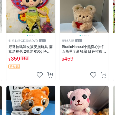
影視動漫CD專輯DVD
董爺古玩
57
61
嚴選拉瑪澤女孩安撫玩具 滿
StudioHaneul小熊愛心掛件
意送補包 2號裝 650g 匹配
五角星全新珍藏 紅色推薦收
嬰幼童舒壓好伴侶 女孩專用
藏 玩具掛飾 掛件 新品
359
459
84折
$
$
安心選擇 安撫玩偶 衝包 玩
具
折扣碼