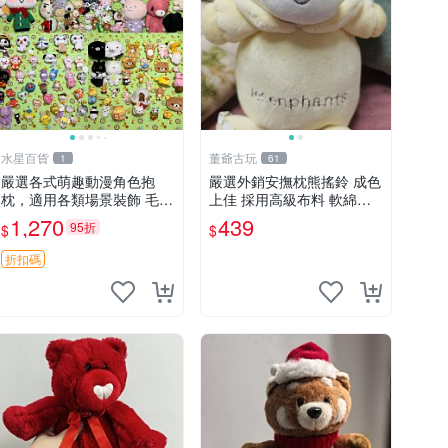
水星百貨
董爺古玩
1
61
嚴選各式萌趣動漫角色抱
嚴選外銷安撫枕熊搖鈴 成色
枕，適用各類場景裝飾 毛絨
上佳 採用高級布料 軟綿適
玩具、卡通抱枕、趣味玩偶
合收藏 安心選購 安撫枕 熊
1,270
439
95折
$
$
玩具 搖鈴
折扣碼