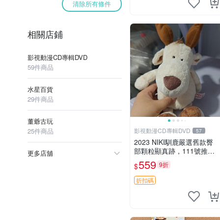
清除所有條件
相關店鋪
影視動漫CD專輯DVD
59件商品
水星百貨
29件商品
董爺古玩
25件商品
影視動漫CD專輯DVD
57
2023 NIKI馴鹿嚴選舊款臀
部顆粒顯真跡，111號推薦
更多店舖
珍藏品 馴鹿 舊款 尾巴顆粒
559
9折
$
折扣碼