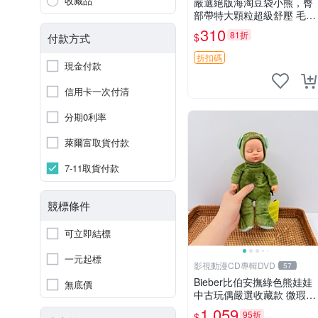
收藏品
嚴選絕版海淘豆袋小熊，臀
部帶特大顆粒超級舒壓 毛毛
摸起來格外順滑適合收藏 10
310
81折
$
付款方式
0%棉質 豆袋枕 豆袋、抱
枕、小熊
折扣碼
現金付款
信用卡一次付清
分期0利率
萊爾富取貨付款
7-11取貨付款
競標條件
可立即結標
一元起標
影視動漫CD專輯DVD
57
Bieber比伯安撫綠色熊娃娃
無底價
中古玩偶嚴選收藏款 微瑕輕
度使用 Bieber綠熊娃娃 中
1,059
95折
$