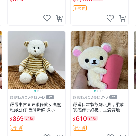
折扣碼
影視動漫CD專輯DVD
影視動漫CD專輯DVD
57
57
嚴選中古豆豆眼條紋安撫熊
嚴選日本製熊妹玩具，柔軟
毛絨公仔 色澤新鮮 微小瑕
實感伴手好禮，豆袋質地手
疵可收藏 中古 安撫熊 條紋
感佳，抱枕小熊 recom 推薦
369
610
84折
91折
$
$
公仔
白色豆袋 玩具
折扣碼
折扣碼