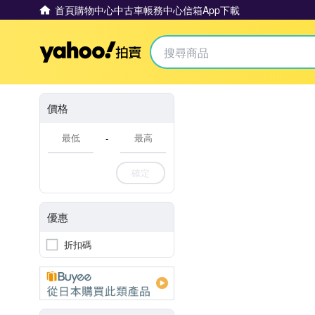
首頁
購物中心
中古車
帳務中心
信箱
App下載
Yahoo拍賣
價格
-
確定
優惠
折扣碼