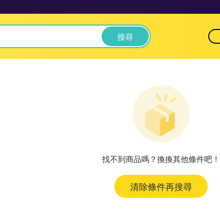
搜尋
找不到商品嗎？換換其他條件吧！
清除條件再搜尋