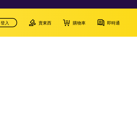
登入
賣東西
購物車
即時通