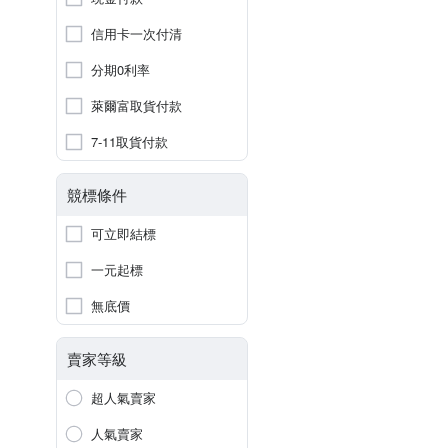
信用卡一次付清
分期0利率
萊爾富取貨付款
7-11取貨付款
競標條件
可立即結標
一元起標
無底價
賣家等級
超人氣賣家
人氣賣家