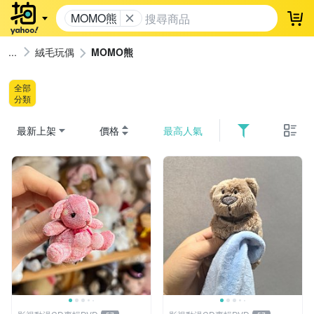
MOMO熊
登
絨毛玩偶
MOMO熊
全部
分類
最新上架
價格
最高人氣