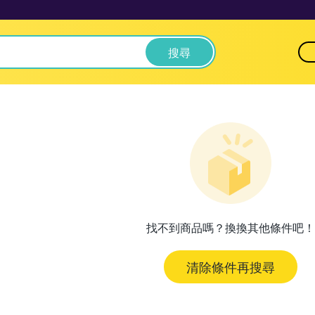
搜尋
找不到商品嗎？換換其他條件吧！
清除條件再搜尋