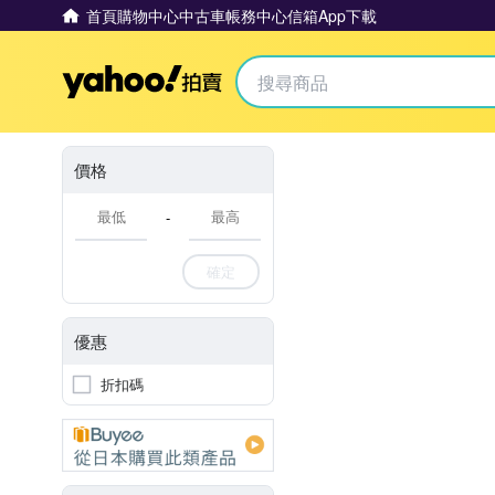
首頁
購物中心
中古車
帳務中心
信箱
App下載
Yahoo拍賣
價格
-
確定
優惠
折扣碼