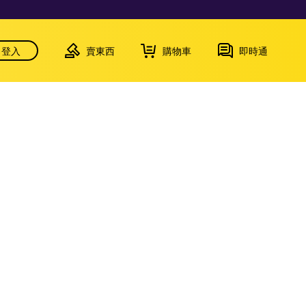
登入
賣東西
購物車
即時通