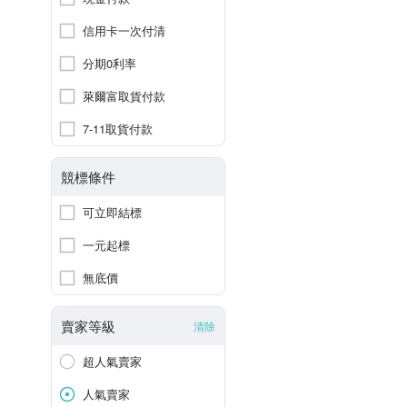
信用卡一次付清
分期0利率
萊爾富取貨付款
7-11取貨付款
競標條件
可立即結標
一元起標
無底價
賣家等級
清除
超人氣賣家
人氣賣家