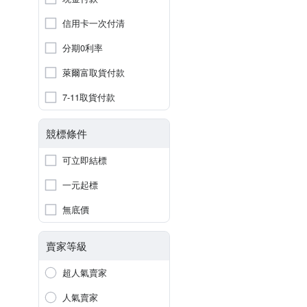
信用卡一次付清
分期0利率
萊爾富取貨付款
7-11取貨付款
競標條件
可立即結標
一元起標
無底價
賣家等級
超人氣賣家
人氣賣家