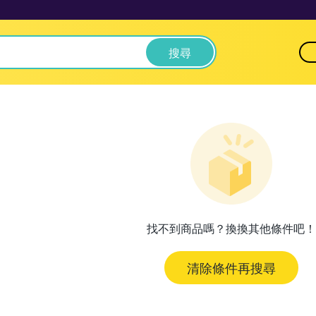
搜尋
找不到商品嗎？換換其他條件吧！
清除條件再搜尋