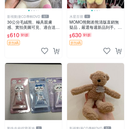
影視動漫CD專輯DVD
水星百貨
57
1
30公分毛絨熊、極具親膚
MOMO熊郵差熊清版直銷無
感、實拍美圖可見、適合送禮
疑品，嚴選每週新品到手。紅
收藏 毛絨熊 送禮 熊抱
薯啵啵鮮果間 郵差熊 清版 紅
610
630
91折
91折
$
$
薯啵啵間
折扣碼
折扣碼
劉先生的挖寶基地
影視動漫CD專輯DVD
1
57