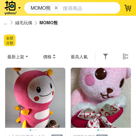
MOMO熊
登
絨毛玩偶
MOMO熊
全部
分類
最新上架
價格
最高人氣