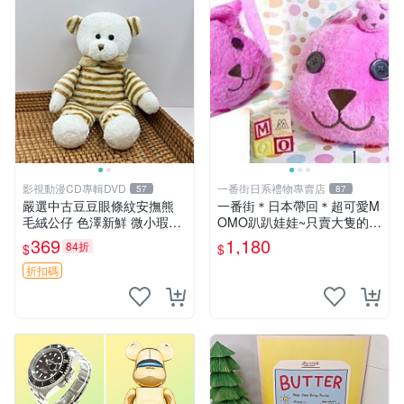
影視動漫CD專輯DVD
一番街日系禮物專賣店
57
87
嚴選中古豆豆眼條紋安撫熊
一番街＊日本帶回＊超可愛M
毛絨公仔 色澤新鮮 微小瑕疵
OMO趴趴娃娃~只賣大隻的1
可收藏 中古 安撫熊 條紋公仔
號~單隻價～生日禮物
369
1,180
84折
$
$
折扣碼