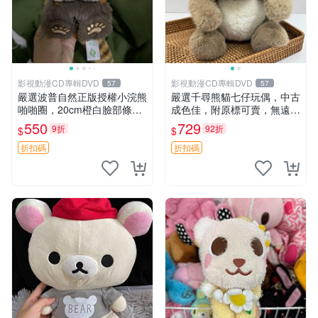
影視動漫CD專輯DVD
影視動漫CD專輯DVD
57
57
嚴選波普自然正版授權小浣熊
嚴選千尋熊貓七仔玩偶，中古
啪啪圈，20cm橙白臉部條紋
成色佳，附原標可賣，無遠方
清晰，毛絨超萌贈品推薦。
一手送第二天即達 中古玩偶
550
729
9折
92折
$
$
小浣熊 波普 圈環
熊貓七仔 千尋
折扣碼
折扣碼