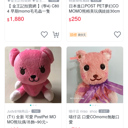
★金王記拍寶網 ★金王記
桃樂斯收藏鋪
1638
4334
拍寶趣
【 金王記拍寶網 】(學4) C80
日本進口POST PET夢幻CO
4 早期momo毛毛蟲一隻
MOMO熊精美玩偶娃娃30cm
1,880
250
$
$
競標
剩9天
Judy好物商品~
喵仔店 miao_shop
700
3167
(T1) 全新 可愛 PostPet MO
喵仔店 口愛COmomo無敵口
MO熊玩偶/吊飾~90元~
愛