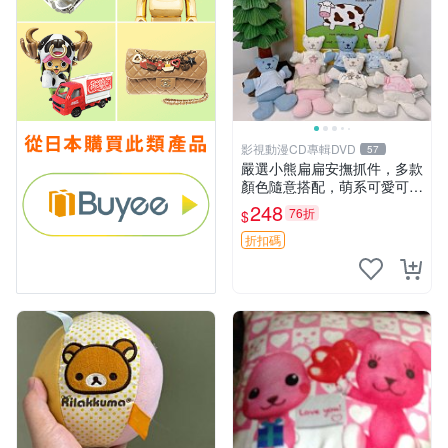
影視動漫CD專輯DVD
57
嚴選小熊扁扁安撫抓件，多款
顏色隨意搭配，萌系可愛可改
掛件 小熊安撫抓件 憶記 抓繩
248
76折
$
孩童掛件
折扣碼