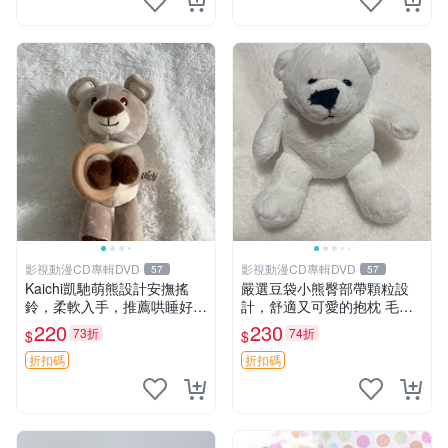
影視動漫CD專輯DVD
影視動漫CD專輯DVD
57
57
Kaichi凱馳萌熊設計安撫搖
嚴選豆袋小熊臀部帶顆粒設
鈴，柔軟入手，推薦哄睡好選
計，舒適又可愛的抱枕 毛絨
擇 熊公仔 安撫玩具 喂食環
抱枕、臀部按摩、坐墊
220
230
73折
74折
$
$
折扣碼
折扣碼