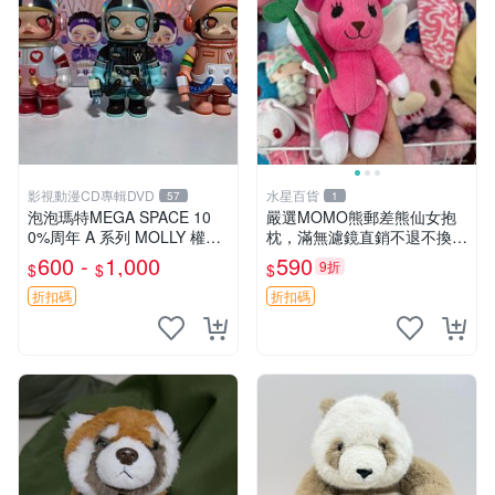
影視動漫CD專輯DVD
水星百貨
57
1
泡泡瑪特MEGA SPACE 10
嚴選MOMO熊郵差熊仙女抱
0%周年 A 系列 MOLLY 權威
枕，滿無濾鏡直銷不退不換
隱藏款 嚴選薄荷巧克力色 80
經典造型可愛必備 紅薯啵啵
600 -
1,000
590
9折
$
$
$
年代風味 權威推薦 合適收藏
間抱枕 抱枕 時尚
折扣碼
折扣碼