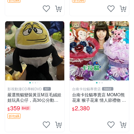
影視動漫CD專輯DVD
台南卡拉貓專賣店
57
5902
嚴選熊貓變裝黃豆M豆毛絨娃
台南卡拉貓專賣店 MOMO熊
娃玩具公仔，高30公分動漫
花束 猴子花束 情人節禮物 二
周邊 熊貓 變裝 公仔
選一 可繡字 可今天寄明天到
359
2,380
84折
$
$
折扣碼