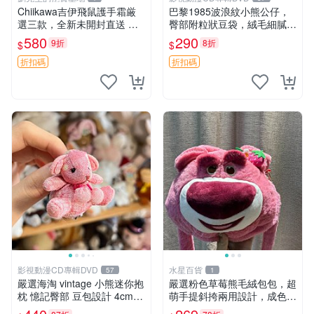
Chiikawa吉伊飛鼠護手霜厳
巴黎1985波浪紋小熊公仔，
選三款，全新未開封直送 飛
臀部附粒狀豆袋，絨毛細膩臉
鼠 護手霜 吉伊三款 新貨
部可愛，中古嚴選推薦 小熊
580
290
9折
8折
$
$
公仔 豆袋
折扣碼
折扣碼
影視動漫CD專輯DVD
水星百貨
57
1
嚴選海淘 vintage 小熊迷你抱
嚴選粉色草莓熊毛絨包包，超
枕 憶記臀部 豆包設計 4cm
萌手提斜挎兩用設計，成色上
高 推薦收藏 迷你豆包小熊、
佳容量大 粉紅草莓 毛絨包 超