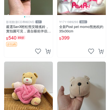
影視動漫CD專輯DVD
Y1711989293
57
883
嚴選SanX輕松熊安睡搖鈴，
全新Post pet momo熊抱枕約
實拍圖可見，適合睡前伴侶，
35x30cm
Picks安撫好物 0325 懸吊 電
540
399
89折
$
$
腦
折扣碼