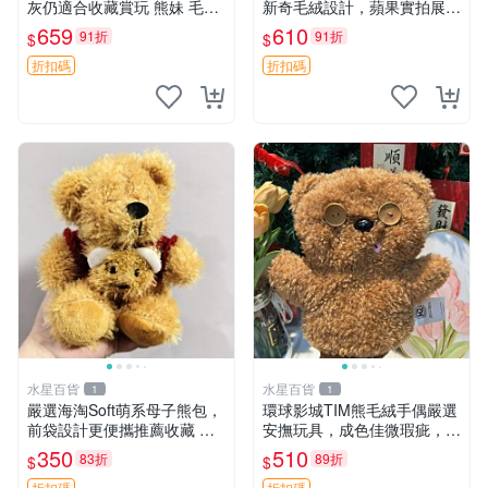
灰仍適合收藏賞玩 熊妹 毛絨
新奇毛絨設計，蘋果實拍展
玩具 浮雕熊
示，成色極佳 晚安香薰 馮娃
659
610
91折
91折
$
$
娃 毛絨玩偶
折扣碼
折扣碼
水星百貨
水星百貨
1
1
嚴選海淘Soft萌系母子熊包，
環球影城TIM熊毛絨手偶嚴選
前袋設計更便攜推薦收藏 母
安撫玩具，成色佳微瑕疵，贈
子熊 軟綿綿 包包
小禮物超值優惠 TIM熊 毛絨
350
510
83折
89折
$
$
手偶 安撫 toy 嚴選
折扣碼
折扣碼