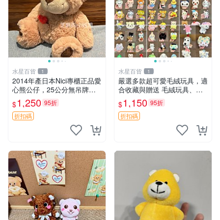
水星百貨
水星百貨
1
1
2014年產日本Nici專櫃正品愛
嚴選多款超可愛毛絨玩具，適
心熊公仔，25公分無吊牌全
合收藏與贈送 毛絨玩具、抱
新 愛心熊 公仔 熊抱玩偶
枕、公仔
1,250
1,150
95折
95折
$
$
折扣碼
折扣碼