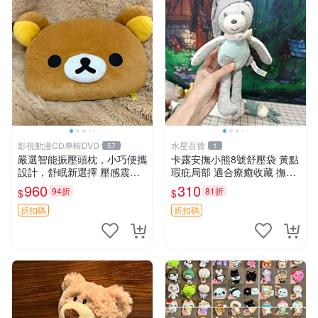
影視動漫CD專輯DVD
水星百貨
57
1
嚴選智能振壓頭枕，小巧便攜
卡露安撫小熊8號舒壓袋 黃點
設計，舒眠新選擇 壓感震動
瑕疪局部 適合療癒收藏 撫慰
頭枕 確切尺寸 小巧便攜
身心 美肌養護 放鬆好物
960
310
94折
81折
$
$
折扣碼
折扣碼