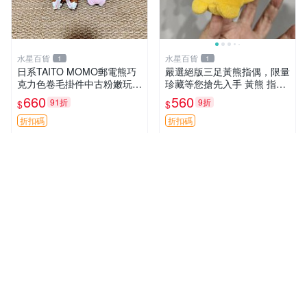
水星百貨
水星百貨
1
1
日系TAITO MOMO郵電熊巧
嚴選絕版三足黃熊指偶，限量
克力色卷毛掛件中古粉嫩玩偶
珍藏等您搶先入手 黃熊 指偶
微瑕推薦 postpet momo 郵
珍藏品
660
560
91折
9折
$
$
電熊 中古玩偶
折扣碼
折扣碼