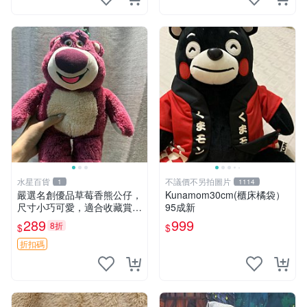
水星百貨
不議價不另拍圖片
1
1114
嚴選名創優品草莓香熊公仔，
Kunamom30cm(櫃床橘袋）
尺寸小巧可愛，適合收藏賞玩
95成新
30cm 玩具 公仔 草莓熊
289
999
8折
$
$
折扣碼