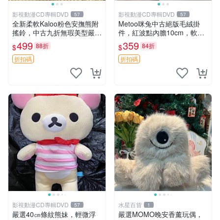
影視動漫CD專輯DVD
影視動漫CD專輯DVD
57
57
全新柔軟Kaloo粉色安撫熊附
Metoo咪兔中古絕版毛絨掛
搖鈴，中古九折無瑕美型嚴選
件，紅波點內膽10cm，軟糯
收藏 粉色 安撫 玩具
宜贈送收藏 咪熊 毛絨 掛件
499
359
88折
84折
$
$
折扣碼
折扣碼
影視動漫CD專輯DVD
水星百貨
57
1
嚴選40㎝條紋熊妹，輕微浮
嚴選MOMO晚安香薰玩偶，