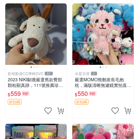
影視動漫CD專輯DVD
水星百貨
57
1
2023 NIKI馴鹿嚴選舊款臀部
嚴選MOMO熊郵差長毛抱
顆粒顯真跡，111號推薦珍藏
枕，滿版清晰無濾鏡實拍直
品 馴鹿 舊款 尾巴顆粒
銷。每周新品到貨，不容錯
559
550
9折
9折
$
$
過！ 郵差熊 長毛 抱枕
折扣碼
折扣碼