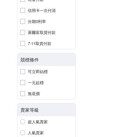
信用卡一次付清
分期0利率
萊爾富取貨付款
7-11取貨付款
競標條件
可立即結標
一元起標
無底價
賣家等級
超人氣賣家
人氣賣家