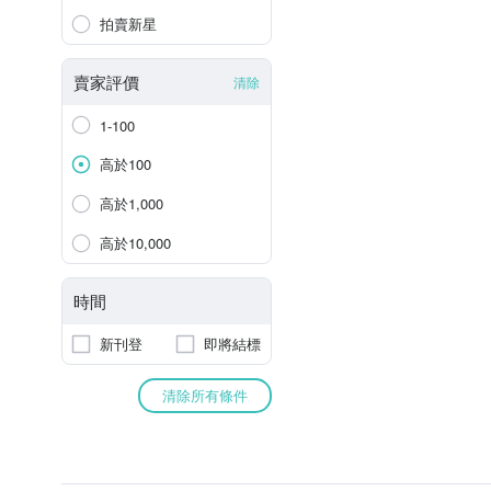
拍賣新星
賣家評價
清除
1-100
高於100
高於1,000
高於10,000
時間
新刊登
即將結標
清除所有條件