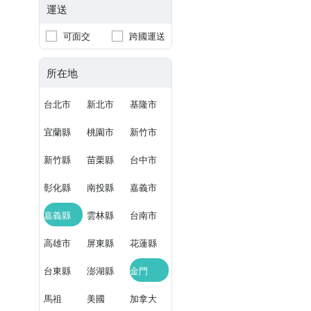
運送
可面交
跨國運送
所在地
台北市
新北市
基隆市
宜蘭縣
桃園市
新竹市
新竹縣
苗栗縣
台中市
彰化縣
南投縣
嘉義市
嘉義縣
雲林縣
台南市
高雄市
屏東縣
花蓮縣
台東縣
澎湖縣
金門
馬祖
美國
加拿大