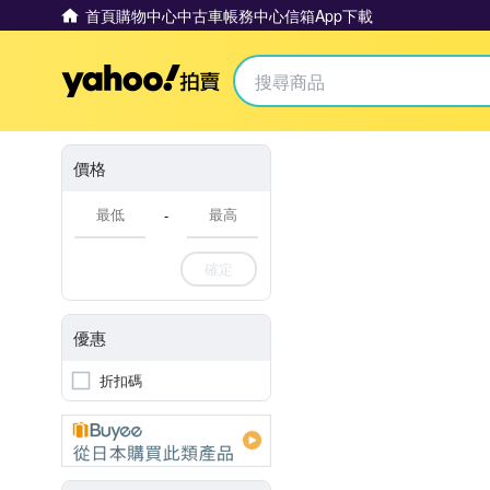
首頁
購物中心
中古車
帳務中心
信箱
App下載
Yahoo拍賣
價格
-
確定
優惠
折扣碼