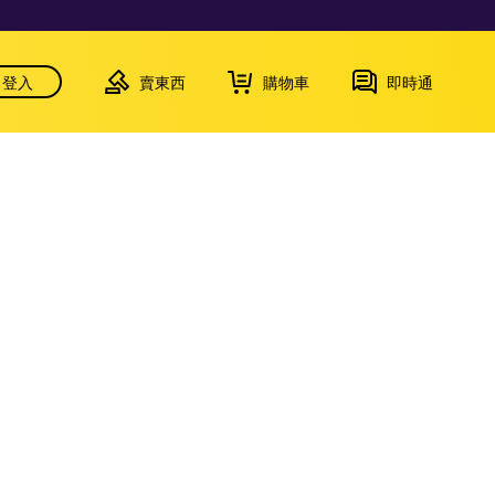
登入
賣東西
購物車
即時通