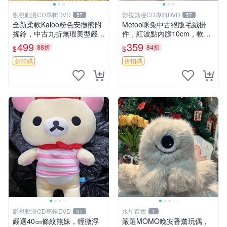
影視動漫CD專輯DVD
影視動漫CD專輯DVD
57
57
全新柔軟Kaloo粉色安撫熊附
Metoo咪兔中古絕版毛絨掛
搖鈴，中古九折無瑕美型嚴選
件，紅波點內膽10cm，軟糯
收藏 粉色 安撫 玩具
宜贈送收藏 咪熊 毛絨 掛件
499
359
88折
84折
$
$
折扣碼
折扣碼
影視動漫CD專輯DVD
水星百貨
57
1
嚴選40㎝條紋熊妹，輕微浮
嚴選MOMO晚安香薰玩偶，