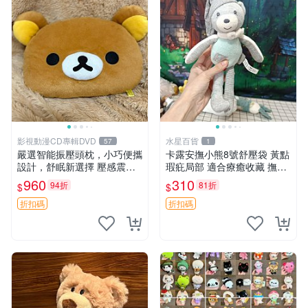
影視動漫CD專輯DVD
水星百貨
57
1
嚴選智能振壓頭枕，小巧便攜
卡露安撫小熊8號舒壓袋 黃點
設計，舒眠新選擇 壓感震動
瑕疪局部 適合療癒收藏 撫慰
頭枕 確切尺寸 小巧便攜
身心 美肌養護 放鬆好物
960
310
94折
81折
$
$
折扣碼
折扣碼