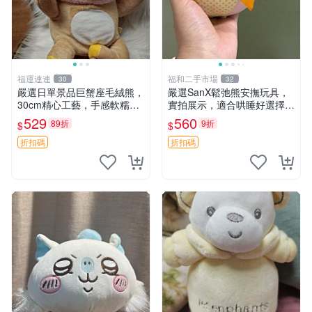
福運連連
福和二手市場
30
32
嚴選日單景品巨蟹座毛絨熊，
嚴選SanX鬆弛熊安撫玩具，
30cm精心工藝，手感軟糯推
實拍展示，適合哄睡好選擇
薦收藏送人 巨蟹座 毛絨玩具
電腦玩具 安撫用品
529
560
89折
9折
$
$
精緻做工
折扣碼
折扣碼