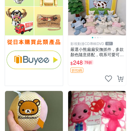
影視動漫CD專輯DVD
57
嚴選小熊扁扁安撫抓件，多款
顏色隨意搭配，萌系可愛可改
掛件 小熊安撫抓件 憶記 抓繩
248
76折
$
孩童掛件
折扣碼