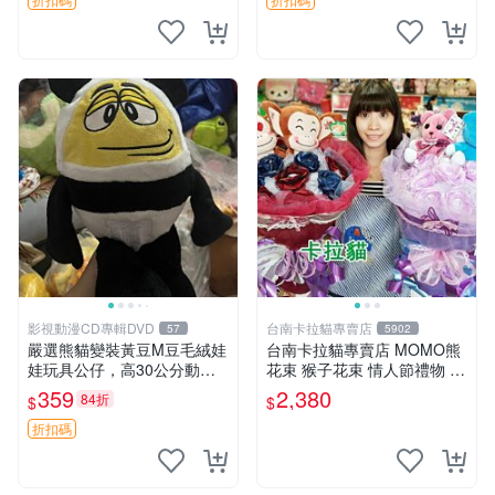
影視動漫CD專輯DVD
台南卡拉貓專賣店
57
5902
嚴選熊貓變裝黃豆M豆毛絨娃
台南卡拉貓專賣店 MOMO熊
娃玩具公仔，高30公分動漫
花束 猴子花束 情人節禮物 二
周邊 熊貓 變裝 公仔
選一 可繡字 可今天寄明天到
359
2,380
84折
$
$
折扣碼