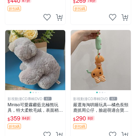
440
269
87折
78折
$
$
高臀部、豆袋抱枕
大容量
折扣碼
折扣碼
影視動漫CD專輯DVD
影視動漫CD專輯DVD
57
57
Miniso可愛霧霾藍北極熊玩
嚴選海淘哄睡玩具—橘色長頸
具，特大柔軟毛絨，表面稍有
鹿抓周公仔，臉超萌適合寶寶
使用痕跡，適合居家擺放 23
陪伴，中古略有使用痕跡 橘
359
290
84折
8折
$
$
CM 毛絨玩具 北極熊 魯班熊
色 長頸鹿 抓周
折扣碼
折扣碼