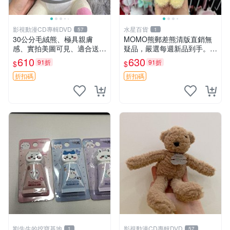
影視動漫CD專輯DVD
水星百貨
57
1
30公分毛絨熊、極具親膚
MOMO熊郵差熊清版直銷無
感、實拍美圖可見、適合送禮
疑品，嚴選每週新品到手。紅
收藏 毛絨熊 送禮 熊抱
薯啵啵鮮果間 郵差熊 清版 紅
610
630
91折
91折
$
$
薯啵啵間
折扣碼
折扣碼
劉先生的挖寶基地
影視動漫CD專輯DVD
1
57