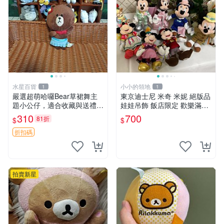
水星百貨
小小的領地
1
1
嚴選超萌哈囉Bear草裙舞主
東京迪士尼 米奇 米妮 絕版品
題小公仔，適合收藏與送禮 1
娃娃吊飾 飯店限定 歡樂滿人
00 克 哈囉Bear 草裙舞
間 復活節
310
700
81折
$
$
折扣碼
拍賣新星