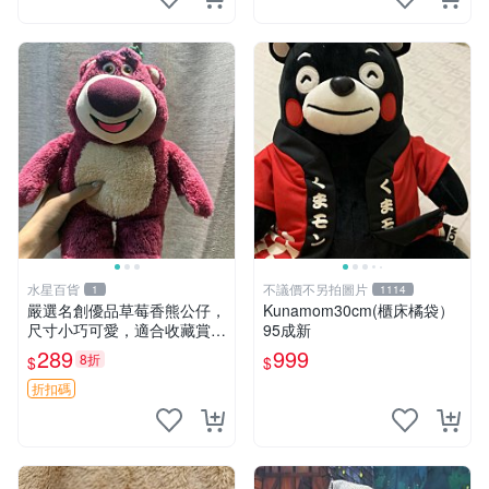
水星百貨
不議價不另拍圖片
1
1114
嚴選名創優品草莓香熊公仔，
Kunamom30cm(櫃床橘袋）
尺寸小巧可愛，適合收藏賞玩
95成新
30cm 玩具 公仔 草莓熊
289
999
8折
$
$
折扣碼