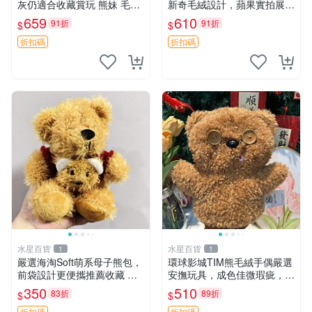
灰仍適合收藏賞玩 熊妹 毛絨
新奇毛絨設計，蘋果實拍展
玩具 浮雕熊
示，成色極佳 晚安香薰 馮娃
659
610
91折
91折
$
$
娃 毛絨玩偶
折扣碼
折扣碼
水星百貨
水星百貨
1
1
嚴選海淘Soft萌系母子熊包，
環球影城TIM熊毛絨手偶嚴選
前袋設計更便攜推薦收藏 母
安撫玩具，成色佳微瑕疵，贈
子熊 軟綿綿 包包
小禮物超值優惠 TIM熊 毛絨
350
510
83折
89折
$
$
手偶 安撫 toy 嚴選
折扣碼
折扣碼