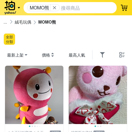
MOMO熊
登
絨毛玩偶
MOMO熊
全部
分類
最新上架
價格
最高人氣