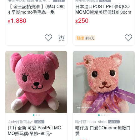
★金王記拍寶網 ★金王記
桃樂斯收藏鋪
1638
4334
拍寶趣
【 金王記拍寶網 】(學4) C80
日本進口POST PET夢幻CO
4 早期momo毛毛蟲一隻
MOMO熊精美玩偶娃娃30cm
1,880
250
$
$
競標
剩9天
Judy好物商品~
喵仔店 miao_shop
700
3167
(T1) 全新 可愛 PostPet MO
喵仔店 口愛COmomo無敵口
MO熊玩偶/吊飾~90元~
愛