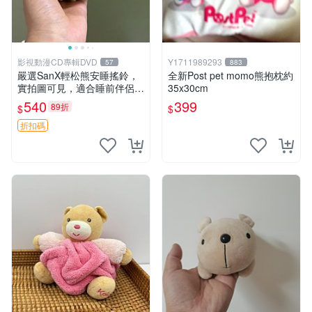
影視動漫CD專輯DVD
Y1711989293
57
883
嚴選SanX輕松熊安睡搖鈴，
全新Post pet momo熊抱枕約
實拍圖可見，適合睡前伴侶，
35x30cm
Picks安撫好物 0325 懸吊 電
540
399
89折
$
$
腦
折扣碼