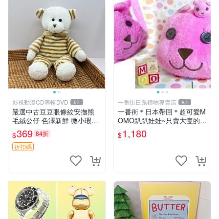
影視動漫CD專輯DVD
一番街日系禮物專賣店
57
87
嚴選中古豆豆眼條紋安撫熊
一番街＊日本帶回＊超可愛M
毛絨公仔 色澤新鮮 微小瑕疵
OMO趴趴娃娃~只賣大隻的1
可收藏 中古 安撫熊 條紋公仔
號~單隻價～生日禮物
369
1,180
84折
$
$
折扣碼