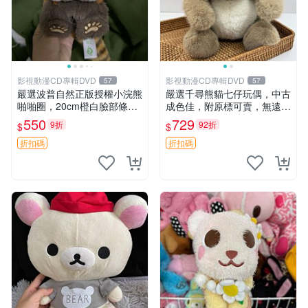
影視動漫CD專輯DVD
影視動漫CD專輯DVD
57
57
嚴選波普自然正版授權小浣熊
嚴選千尋熊貓七仔玩偶，中古
啪啪圈，20cm橙白臉部條紋
成色佳，附原標可賣，無遠方
清晰，毛絨超萌贈品推薦。
一手送第二天即達 中古玩偶
550
729
9折
92折
$
$
小浣熊 波普 圈環
熊貓七仔 千尋
折扣碼
折扣碼