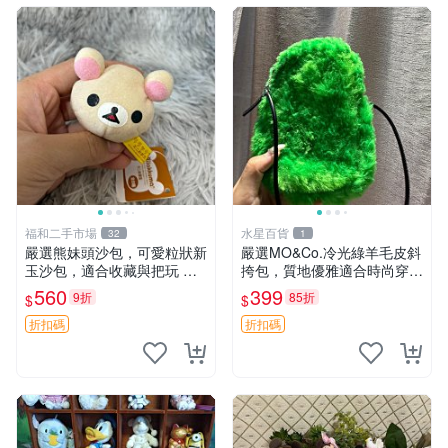
福和二手市場
水星百貨
32
1
嚴選熊妹頭沙包，可愛粒狀新
嚴選MO&Co.冷光綠羊毛皮斜
玉沙包，適合收藏與把玩 熊
挎包，質地優雅適合時尚穿搭
妹 沙包 玉石
冷光綠 皮包 斜挎包
560
399
9折
85折
$
$
折扣碼
折扣碼