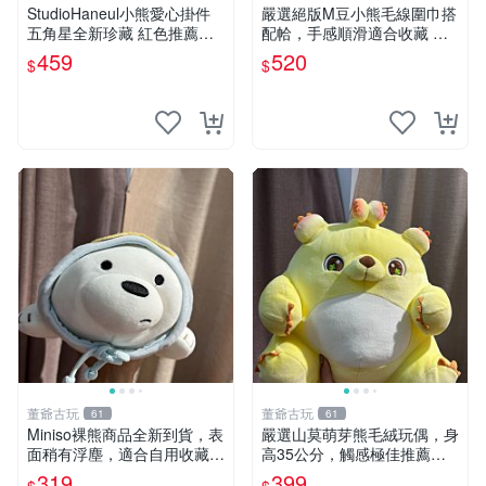
StudioHaneul小熊愛心掛件
嚴選絕版M豆小熊毛線圍巾搭
五角星全新珍藏 紅色推薦收
配帢，手感順滑適合收藏 絕
藏 玩具掛飾 掛件 新品
版M豆小熊、圍巾、毛線帢
459
520
$
$
經典好搭
董爺古玩
董爺古玩
61
61
Miniso裸熊商品全新到貨，表
嚴選山莫萌芽熊毛絨玩偶，身
面稍有浮塵，適合自用收藏嚴
高35公分，觸感極佳推薦收
選款。 裸熊 商品 裸熊玩偶
藏 萌芽熊 毛絨玩偶 串珠玩偶
319
399