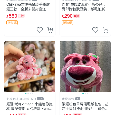
Chiikawa吉伊飛鼠護手霜厳
巴黎1985波浪紋小熊公仔，
選三款，全新未開封直送 飛
臀部附粒狀豆袋，絨毛細膩臉
鼠 護手霜 吉伊三款 新貨
部可愛，中古嚴選推薦 小熊
580
290
9折
8折
$
$
公仔 豆袋
折扣碼
折扣碼
影視動漫CD專輯DVD
水星百貨
57
1
嚴選海淘 vintage 小熊迷你抱
嚴選粉色草莓熊毛絨包包，超
枕 憶記臀部 豆包設計 4cm
萌手提斜挎兩用設計，成色上
高 推薦收藏 迷你豆包小熊、
佳容量大 粉紅草莓 毛絨包 超