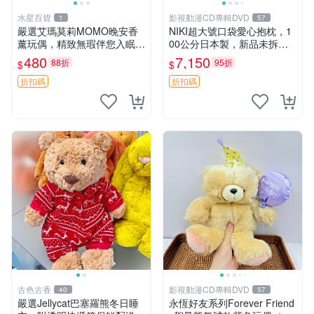
水星百貨
影視動漫CD專輯DVD
1
57
嚴選艾瑪莫莉MOMO晚安香
NIKI超大號口袋愛心抱枕，1
薰玩偶，精致無瑕伴您入眠
00公分日本製，新品未拆封
晚安精靈 香薰玩具 玩偶收藏
胖嘟嘟收藏推薦 愛心抱枕 日
480
7,150
88折
95折
$
$
本 抱枕
折扣碼
折扣碼
古色古香
影視動漫CD專輯DVD
40
57
嚴選Jellycat巴塞羅熊冬日睡
永恆好友系列Forever Friend