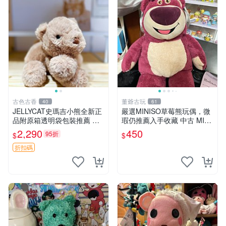
古色古香
董爺古玩
40
61
JELLYCAT史瑪吉小熊全新正
嚴選MINISO草莓熊玩偶，微
品附原箱透明袋包裝推薦 透
瑕仍推薦入手收藏 中古 MINI
明袋 包裝盒 史瑪吉小熊
SO 草莓熊 玩具 收藏
2,290
450
95折
$
$
折扣碼