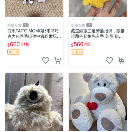
水星百貨
水星百貨
1
1
日系TAITO MOMO郵電熊巧
嚴選絕版三足黃熊指偶，限量
克力色卷毛掛件中古粉嫩玩偶
珍藏等您搶先入手 黃熊 指偶
微瑕推薦 postpet momo 郵
珍藏品
660
560
91折
9折
$
$
電熊 中古玩偶
折扣碼
折扣碼