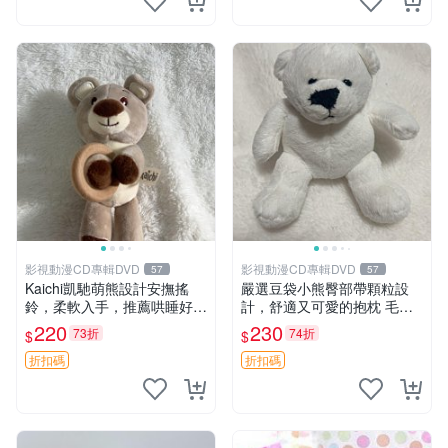
影視動漫CD專輯DVD
影視動漫CD專輯DVD
57
57
Kaichi凱馳萌熊設計安撫搖
嚴選豆袋小熊臀部帶顆粒設
鈴，柔軟入手，推薦哄睡好選
計，舒適又可愛的抱枕 毛絨
擇 熊公仔 安撫玩具 喂食環
抱枕、臀部按摩、坐墊
220
230
73折
74折
$
$
折扣碼
折扣碼