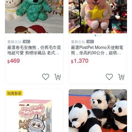
董爺古玩
董爺古玩
61
61
嚴選卷毛安撫熊，仿舊毛巾質
嚴選PostPet Momo天使郵電
地超可愛 剪標珍藏品 老式毛
熊，坐高約30公分，超萌可
巾質地 安撫熊 款式
愛收藏首選 天使郵電熊 Mom
469
1,370
$
$
o熊 玩具
拍賣新星