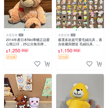
水星百貨
水星百貨
1
1
2014年產日本Nici專櫃正品愛
嚴選多款超可愛毛絨玩具，適
心熊公仔，25公分無吊牌全
合收藏與贈送 毛絨玩具、抱
新 愛心熊 公仔 熊抱玩偶
枕、公仔
1,250
1,150
95折
95折
$
$
折扣碼
折扣碼