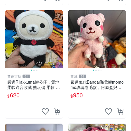
董爺古玩
董藏
61
29
嚴選Rilakkuma熊公仔，質地
嚴選萬代Bandai郵電熊momo
柔軟適合收藏 熊玩偶 柔軟 公
mo玫瑰卷毛款，附原盒與吊
仔 收藏
牌，粉嫩可愛入手即柔軟～
620
950
$
$
玫瑰卷毛 郵電熊 正品