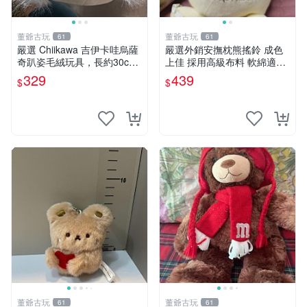
董爺古玩
董爺古玩
61
61
嚴選 Chiikawa 吉伊卡哇烏薩
嚴選外銷安撫枕熊搖鈴 成色
奇趴姿毛絨玩具，長約30c
上佳 採用高級布料 軟綿適合
m，質地超軟適合收藏 烏薩
收藏 安心選購 安撫枕 熊玩具
329
439
$
$
奇 Chiikawa 毛絨 超軟
搖鈴
董爺古玩
董爺古玩
61
61