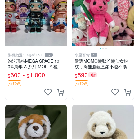
影視動漫CD專輯DVD
水星百貨
57
1
泡泡瑪特MEGA SPACE 10
嚴選MOMO熊郵差熊仙女抱
0%周年 A 系列 MOLLY 權威
枕，滿無濾鏡直銷不退不換
隱藏款 嚴選薄荷巧克力色 80
經典造型可愛必備 紅薯啵啵
600 -
1,000
590
9折
$
$
$
年代風味 權威推薦 合適收藏
間抱枕 抱枕 時尚
折扣碼
折扣碼