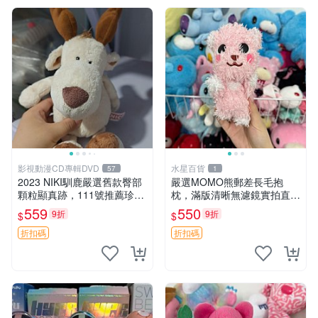
影視動漫CD專輯DVD
水星百貨
57
1
2023 NIKI馴鹿嚴選舊款臀部
嚴選MOMO熊郵差長毛抱
顆粒顯真跡，111號推薦珍藏
枕，滿版清晰無濾鏡實拍直
品 馴鹿 舊款 尾巴顆粒
銷。每周新品到貨，不容錯
559
550
9折
9折
$
$
過！ 郵差熊 長毛 抱枕
折扣碼
折扣碼