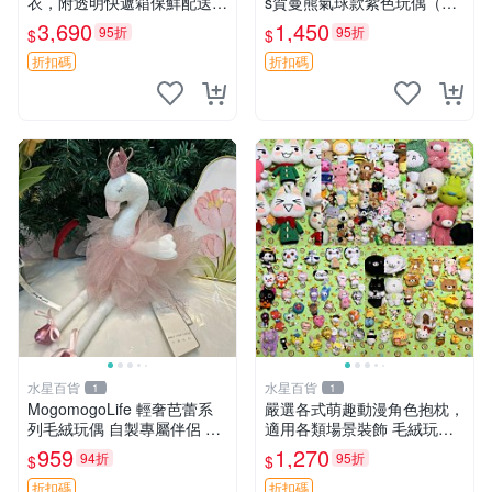
衣，附透明快遞箱保鮮配送，
s賀曼熊氣球款紫色玩偶（鼻
童趣可愛可收藏 巴塞羅熊 睡
子稍有磨損） 中古玩具 氣球
3,690
1,450
95折
95折
$
$
衣 透明袋
熊 玩偶
折扣碼
折扣碼
水星百貨
水星百貨
1
1
MogomogoLife 輕奢芭蕾系
嚴選各式萌趣動漫角色抱枕，
列毛絨玩偶 自製專屬伴侶 帶
適用各類場景裝飾 毛絨玩
標牌全新成色 芭蕾系列 毛絨
具、卡通抱枕、趣味玩偶
959
1,270
94折
95折
$
$
玩偶 安撫玩具 新款上架
折扣碼
折扣碼