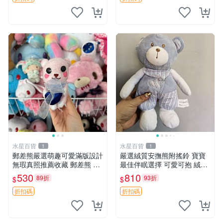
水星百貨
水星百貨
1
1
郵差熊嚴選萌趣可愛滿版設計
嚴選絨質安撫熊附搖鈴 寶寶
無瑕真照推薦收藏 郵差熊 熊
最佳伴眠選擇 可愛可抱 絨毛
抱枕 紅薯啵啵間
玩具 安撫熊 嬰兒用
530
810
89折
93折
$
$
折扣碼
折扣碼