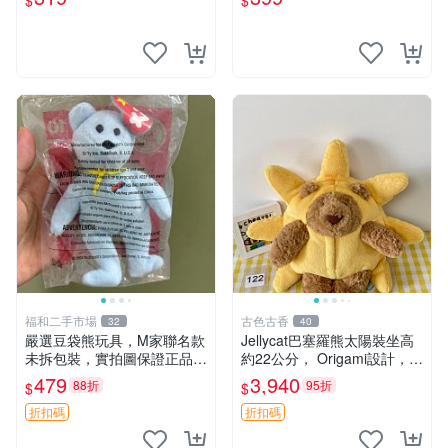
$
$
福和二手市場
古色古香
32
40
嚴選豆袋熊玩具，M家聯名款
Jellycat巴塞羅熊太陽裝坐高
未拆包裝，實拍圖保證正品
約22公分， Origami設計，來
豆袋玩具 嚴選 M家 豆袋熊
自越南。嚴選 Recommendat
479
3,940
88折
95折
$
$
ion！巴塞羅、 Origami熊、J
elly
折扣碼
折扣碼