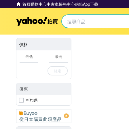
首頁
購物中心
中古車
帳務中心
信箱
App下載
Yahoo拍賣
價格
-
確定
優惠
折扣碼