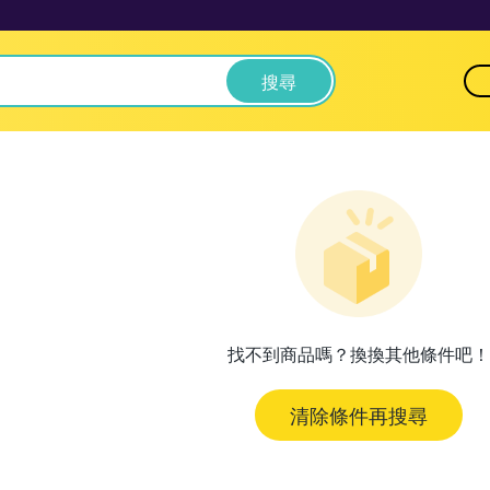
搜尋
找不到商品嗎？換換其他條件吧！
清除條件再搜尋