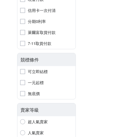
信用卡一次付清
分期0利率
萊爾富取貨付款
7-11取貨付款
競標條件
可立即結標
一元起標
無底價
賣家等級
超人氣賣家
人氣賣家