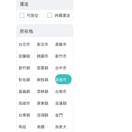
運送
可面交
跨國運送
所在地
台北市
新北市
基隆市
宜蘭縣
桃園市
新竹市
新竹縣
苗栗縣
台中市
彰化縣
南投縣
嘉義市
嘉義縣
雲林縣
台南市
高雄市
屏東縣
花蓮縣
台東縣
澎湖縣
金門
馬祖
美國
加拿大