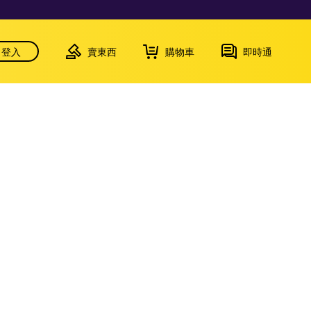
登入
賣東西
購物車
即時通