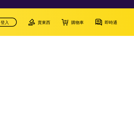
登入
賣東西
購物車
即時通