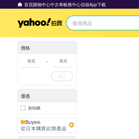
首頁
購物中心
中古車
帳務中心
信箱
App下載
Yahoo拍賣
價格
-
確定
優惠
折扣碼