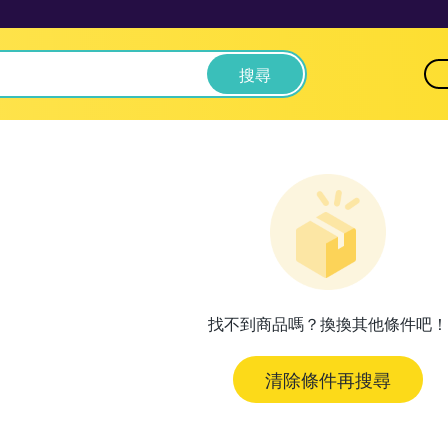
搜尋
找不到商品嗎？換換其他條件吧！
清除條件再搜尋