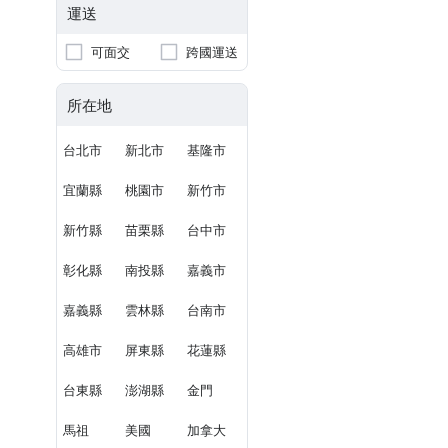
運送
可面交
跨國運送
所在地
台北市
新北市
基隆市
宜蘭縣
桃園市
新竹市
新竹縣
苗栗縣
台中市
彰化縣
南投縣
嘉義市
嘉義縣
雲林縣
台南市
高雄市
屏東縣
花蓮縣
台東縣
澎湖縣
金門
馬祖
美國
加拿大