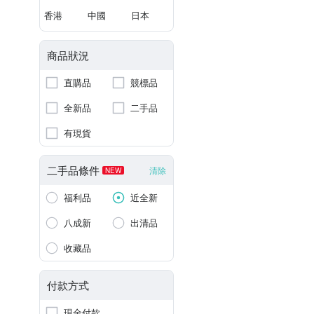
香港
中國
日本
商品狀況
直購品
競標品
全新品
二手品
有現貨
二手品條件
清除
NEW
福利品
近全新
八成新
出清品
收藏品
付款方式
現金付款