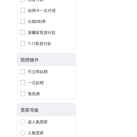
信用卡一次付清
分期0利率
萊爾富取貨付款
7-11取貨付款
競標條件
可立即結標
一元起標
無底價
賣家等級
超人氣賣家
人氣賣家