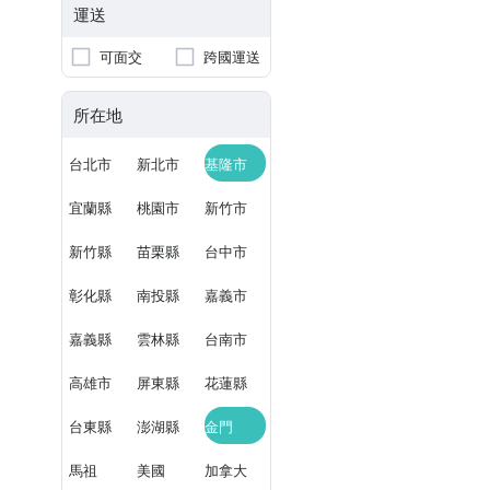
運送
可面交
跨國運送
所在地
台北市
新北市
基隆市
宜蘭縣
桃園市
新竹市
新竹縣
苗栗縣
台中市
彰化縣
南投縣
嘉義市
嘉義縣
雲林縣
台南市
高雄市
屏東縣
花蓮縣
台東縣
澎湖縣
金門
馬祖
美國
加拿大