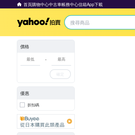
首頁
購物中心
中古車
帳務中心
信箱
App下載
Yahoo拍賣
價格
-
確定
優惠
折扣碼