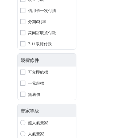
信用卡一次付清
分期0利率
萊爾富取貨付款
7-11取貨付款
競標條件
可立即結標
一元起標
無底價
賣家等級
超人氣賣家
人氣賣家