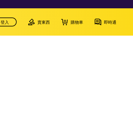
登入
賣東西
購物車
即時通