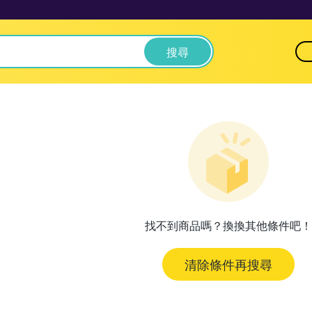
搜尋
找不到商品嗎？換換其他條件吧！
清除條件再搜尋