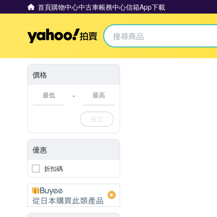
首頁
購物中心
中古車
帳務中心
信箱
App下載
Yahoo拍賣
價格
-
確定
優惠
折扣碼