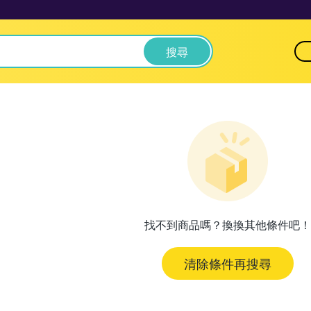
搜尋
找不到商品嗎？換換其他條件吧！
清除條件再搜尋