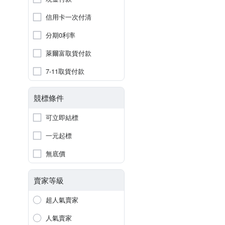
信用卡一次付清
分期0利率
萊爾富取貨付款
7-11取貨付款
競標條件
可立即結標
一元起標
無底價
賣家等級
超人氣賣家
人氣賣家