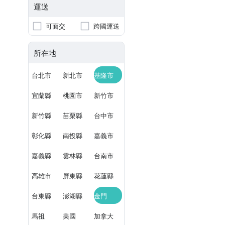
運送
可面交
跨國運送
所在地
台北市
新北市
基隆市
宜蘭縣
桃園市
新竹市
新竹縣
苗栗縣
台中市
彰化縣
南投縣
嘉義市
嘉義縣
雲林縣
台南市
高雄市
屏東縣
花蓮縣
台東縣
澎湖縣
金門
馬祖
美國
加拿大