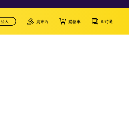
登入
賣東西
購物車
即時通