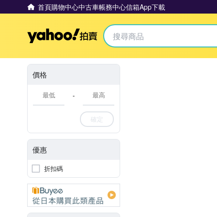
首頁
購物中心
中古車
帳務中心
信箱
App下載
Yahoo拍賣
價格
-
確定
優惠
折扣碼