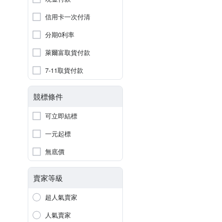
信用卡一次付清
分期0利率
萊爾富取貨付款
7-11取貨付款
競標條件
可立即結標
一元起標
無底價
賣家等級
超人氣賣家
人氣賣家