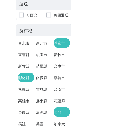
運送
可面交
跨國運送
所在地
台北市
新北市
基隆市
宜蘭縣
桃園市
新竹市
新竹縣
苗栗縣
台中市
彰化縣
南投縣
嘉義市
嘉義縣
雲林縣
台南市
高雄市
屏東縣
花蓮縣
台東縣
澎湖縣
金門
馬祖
美國
加拿大