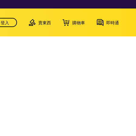
登入
賣東西
購物車
即時通