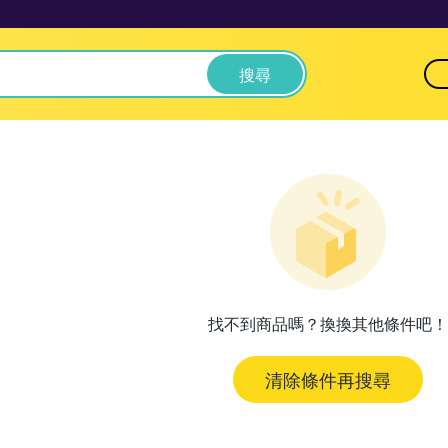
搜尋
找不到商品嗎？換換其他條件吧！
清除條件再搜尋