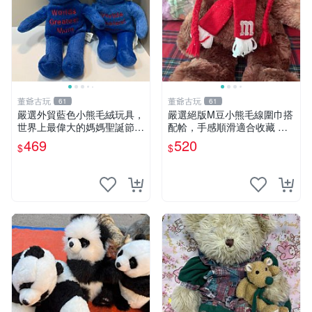
董爺古玩
董爺古玩
61
61
嚴選外貿藍色小熊毛絨玩具，
嚴選絕版M豆小熊毛線圍巾搭
世界上最偉大的媽媽聖誕節推
配帢，手感順滑適合收藏 絕
薦禮物 五角星 兒童玩具 母親
版M豆小熊、圍巾、毛線帢
469
520
$
$
節
經典好搭