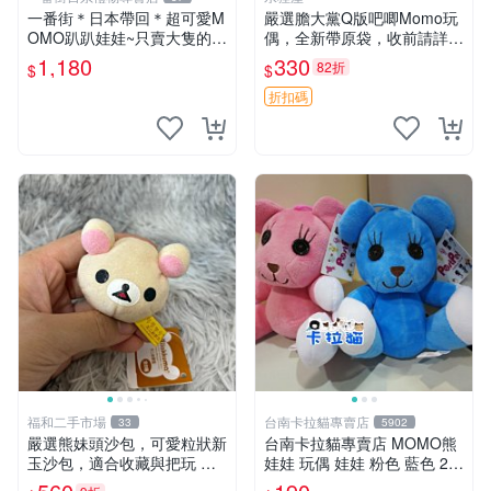
一番街＊日本帶回＊超可愛M
嚴選膽大黨Q版吧唧Momo玩
OMO趴趴娃娃~只賣大隻的1
偶，全新帶原袋，收前請詳讀
號~單隻價～生日禮物
收物須知。非偏遠地區同城可
1,180
330
82折
$
$
取。 膽大黨 Q版 陳冠希 妙Q
玩偶
折扣碼
福和二手市場
台南卡拉貓專賣店
33
5902
嚴選熊妹頭沙包，可愛粒狀新
台南卡拉貓專賣店 MOMO熊
玉沙包，適合收藏與把玩 熊
娃娃 玩偶 娃娃 粉色 藍色 2色
妹 沙包 玉石
分售