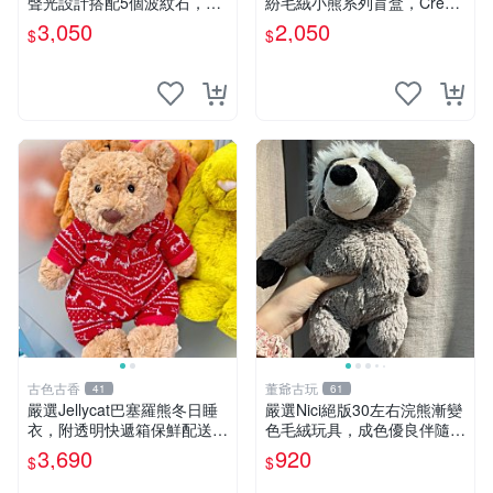
聲光設計搭配5個波紋石，成
紛毛絨小熊系列盲盒，Crea
色完美如圖。爽快附電池，讓
my櫻花巧藝盲盒 隱藏款Crea
3,050
2,050
$
$
愛心不打折扣。 光之美少女
my櫻花巧藝 嬰熊盲盒娃娃 樂
毛芙倫熊 波紋石 有聲光
趣盲盒
古色古香
董爺古玩
41
61
嚴選Jellycat巴塞羅熊冬日睡
嚴選Nici絕版30左右浣熊漸變
衣，附透明快遞箱保鮮配送，
色毛絨玩具，成色優良伴隨原
童趣可愛可收藏 巴塞羅熊 睡
廠牌標 浣熊 玩具 毛絨
3,690
920
$
$
衣 透明袋