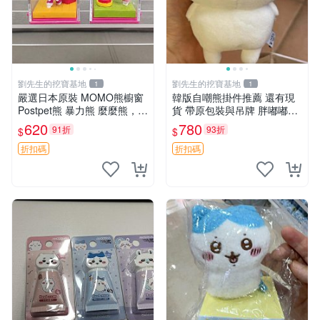
劉先生的挖寶基地
劉先生的挖寶基地
1
1
嚴選日本原裝 MOMO熊櫥窗
韓版自嘲熊掛件推薦 還有現
Postpet熊 暴力熊 麼麼熊，實
貨 帶原包裝與吊牌 胖嘟嘟超
物精緻收藏無損，二手誠意出
可愛 毛絨手感佳 小熊掛件 自
620
780
91折
93折
$
$
售 暴力熊 MOMO熊 日本版
嘲抱枕 小熊抱枕
櫥趣熊熊偶
折扣碼
折扣碼