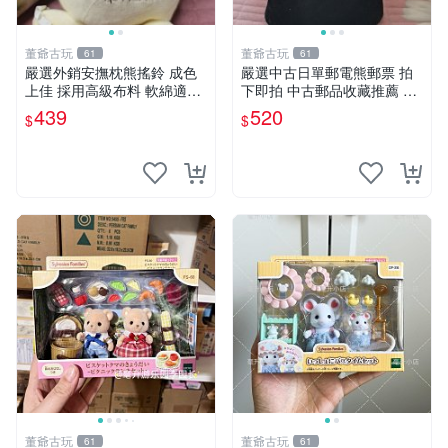
董爺古玩
董爺古玩
61
61
嚴選外銷安撫枕熊搖鈴 成色
嚴選中古日單郵電熊郵票 拍
上佳 採用高級布料 軟綿適合
下即拍 中古郵品收藏推薦 郵
收藏 安心選購 安撫枕 熊玩具
票 郵電熊 日本
439
520
$
$
搖鈴
董爺古玩
董爺古玩
61
61