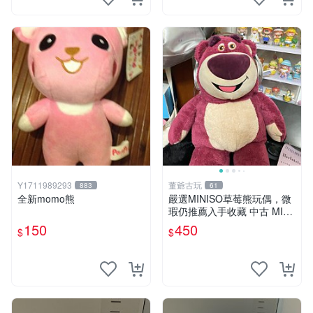
Y1711989293
董爺古玩
883
61
全新momo熊
嚴選MINISO草莓熊玩偶，微
瑕仍推薦入手收藏 中古 MINI
SO 草莓熊 玩具 收藏
150
450
$
$