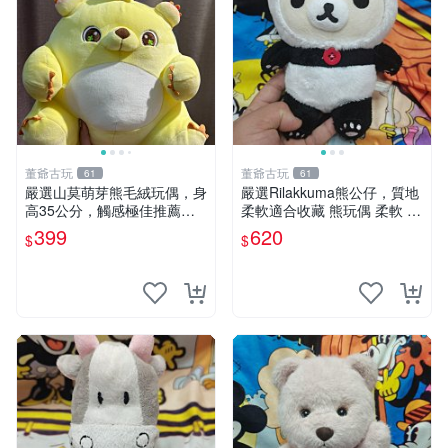
董爺古玩
董爺古玩
61
61
嚴選山莫萌芽熊毛絨玩偶，身
嚴選Rilakkuma熊公仔，質地
高35公分，觸感極佳推薦收
柔軟適合收藏 熊玩偶 柔軟 公
藏 萌芽熊 毛絨玩偶 串珠玩偶
仔 收藏
399
620
$
$