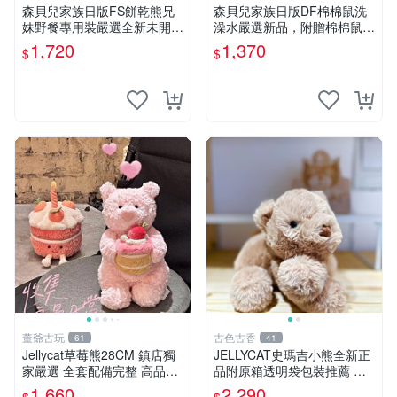
森貝兒家族日版FS餅乾熊兄
森貝兒家族日版DF棉棉鼠洗
妹野餐專用裝嚴選全新未開
澡水嚴選新品，附贈棉棉鼠媽
封，包含兩組大童款紙盒裝，
媽與嬰兒及配件。-paper盒
1,720
1,370
$
$
適合收藏與分享。 餅乾熊兄
裝，輕便設計方便攜帶。 棉
妹、野餐、收藏
棉鼠 棉玩 公仔
董爺古玩
古色古香
61
41
Jellycat草莓熊28CM 鎮店獨
JELLYCAT史瑪吉小熊全新正
家嚴選 全套配備完整 高品質
品附原箱透明袋包裝推薦 透
收藏好物 紋章 玩具熊 定制熊
明袋 包裝盒 史瑪吉小熊
1,660
2,290