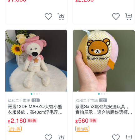
$
$
福和二手市場
福和二手市場
33
33
嚴選13DE MARZO大號小熊
嚴選SanX鬆弛熊安撫玩具，
衣服裝飾，高40cm浮毛浮
實拍展示，適合哄睡好選擇
灰，詳觀後再拍。二手收藏請
電腦玩具 安撫用品
2,160
560
95折
9折
$
$
珍惜。 13DE MARZO 二手
小熊 衣服裝飾
折扣碼
折扣碼