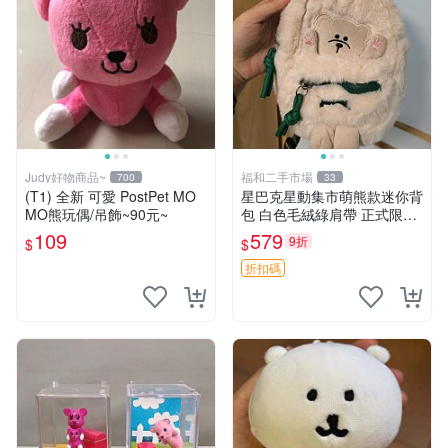
Judy好物商品~
福和二手市場
700
33
(T1) 全新 可愛 PostPet MO
星巴克星動集市萌熊款迷你背
MO熊玩偶/吊飾~90元~
包 白色毛絨綠肩帶 正式限量
版 新品 上市未拆封 尺寸約20
109
579
9折
$
$
公分 超適合收藏 迷你背包 毛
絨玩具 背包配件
折扣碼