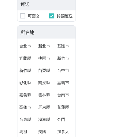
運送
可面交
跨國運送
所在地
台北市
新北市
基隆市
宜蘭縣
桃園市
新竹市
新竹縣
苗栗縣
台中市
彰化縣
南投縣
嘉義市
嘉義縣
雲林縣
台南市
高雄市
屏東縣
花蓮縣
台東縣
澎湖縣
金門
馬祖
美國
加拿大