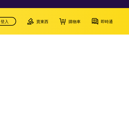
登入
賣東西
購物車
即時通