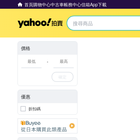
首頁
購物中心
中古車
帳務中心
信箱
App下載
Yahoo拍賣
價格
-
確定
優惠
折扣碼