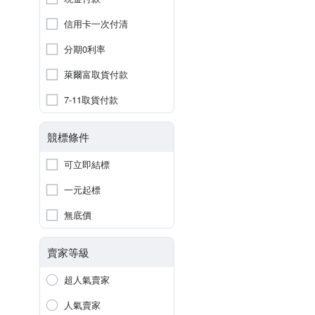
信用卡一次付清
分期0利率
萊爾富取貨付款
7-11取貨付款
競標條件
可立即結標
一元起標
無底價
賣家等級
超人氣賣家
人氣賣家