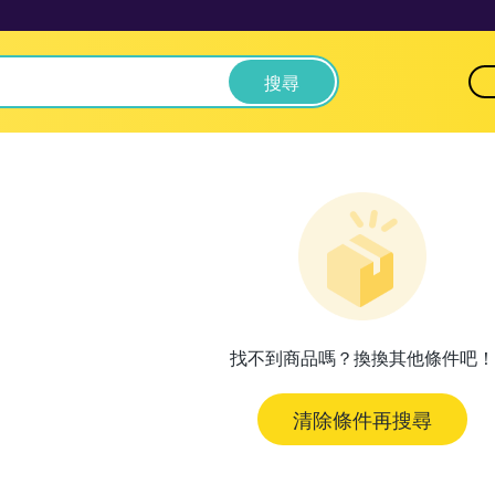
搜尋
找不到商品嗎？換換其他條件吧！
清除條件再搜尋