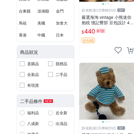
影視動漫CD專輯DVD
台東縣
澎湖縣
金門
57
嚴選海淘 vintage 小熊迷你
抱枕 憶記臀部 豆包設計 4c
馬祖
美國
加拿大
m 高 推薦收藏 迷你豆包小
440
87折
$
熊、高臀部、豆袋抱枕
香港
中國
日本
折扣碼
商品狀況
直購品
競標品
全新品
二手品
有現貨
二手品條件
NEW
福利品
近全新
八成新
出清品
影視動漫CD專輯DVD
57