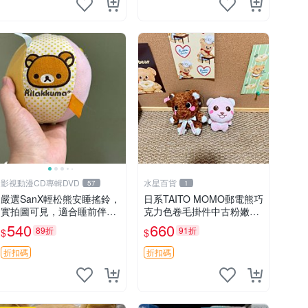
影視動漫CD專輯DVD
水星百貨
57
1
嚴選SanX輕松熊安睡搖鈴，
日系TAITO MOMO郵電熊巧
實拍圖可見，適合睡前伴
克力色卷毛掛件中古粉嫩玩
侶， Picks安撫好物 0325
偶微瑕推薦 postpet momo
540
660
89折
91折
$
$
懸吊 電腦
郵電熊 中古玩偶
折扣碼
折扣碼