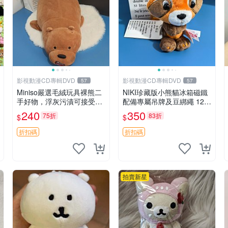
影視動漫CD專輯DVD
影視動漫CD專輯DVD
57
57
Miniso嚴選毛絨玩具裸熊二
NIKI珍藏版小熊貓冰箱磁鐵
手好物，浮灰污漬可接受。
配備專屬吊牌及豆綁繩 12c
請詳閱照片再下單，售出不
m 廢品嚴選 好評推薦 小熊
240
350
75折
83折
$
$
退不換。全新品相收藏推
貓冰箱貼 磁鐵掛件 冰箱飾
薦。 裸熊 毛絨玩具 收藏
品
折扣碼
折扣碼
拍賣新星