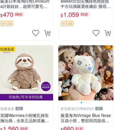
嚴選日本海淘白熊Omokum
Bieber比伯安撫綠色熊娃娃
a許願娃娃，超萌可愛毛絨
中古玩偶嚴選收藏款 微瑕輕
公仔推薦收藏 白熊 Omoku
度使用 Bieber綠熊娃娃 中
470
1,059
88折
95折
$
$
ma 毛絨玩具 偽裝娃娃 玩具
古玩偶 微瑕
擺飾
折扣碼
折扣碼
拍賣新星
福運連連
影視動漫CD專輯DVD
30
57
英國Warmies小樹懶瓦姆安
嚴選海淘Vintage Blue Nose
撫玩偶，全新正品附原廠吊
豆袋小熊，臀部與四肢俱
牌與防塵袋，內藏薰衣草可
全，坐高11公分，附原盒與
1,560
660
95折
91折
$
$