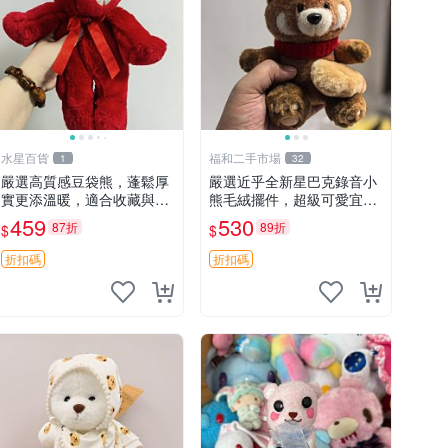
水星百貨
福和二手市場
1
32
嚴選高質感豆袋熊，蓬鬆厚
嚴選近乎全新星巴克錄音小
實更添溫暖，適合收藏與休
熊毛絨擺件，超級可愛宜贈
憩。前胸填充飽滿，背部亦
送掛飾 錄音小熊 毛絨擺件
459
530
87折
89折
$
$
具優雅設計。 豆袋熊 保暖
贈品
溫柔 蓬松
折扣碼
折扣碼