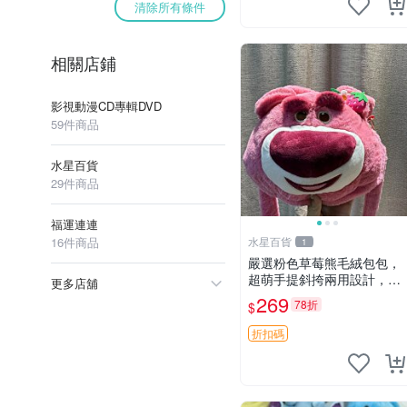
清除所有條件
相關店鋪
影視動漫CD專輯DVD
59件商品
水星百貨
29件商品
福運連連
16件商品
水星百貨
1
嚴選粉色草莓熊毛絨包包，
超萌手提斜挎兩用設計，成
更多店舖
色上佳容量大 粉紅草莓 毛
269
78折
$
絨包 超大容量
折扣碼