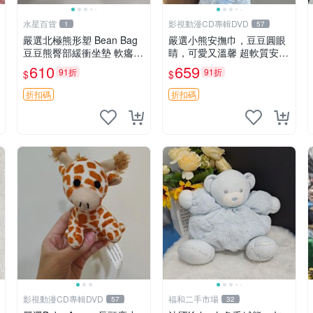
水星百貨
影視動漫CD專輯DVD
1
57
嚴選北極熊形塑 Bean Bag
嚴選小熊安撫巾，豆豆圓眼
豆豆熊臀部緩衝坐墊 軟癟癟
睛，可愛又溫馨 超軟質安撫
舒壓設計 保暖又實用 適合
巾，豆豆設計，哄睡好幫手
610
659
91折
91折
$
$
久坐放松 推薦居家使用 RU
約克豆豆眼安撫巾 數碼豆豆
SS系列 豆豆熊屁屁坐墊 3D
眼
折扣碼
折扣碼
顆粒結構
影視動漫CD專輯DVD
福和二手市場
57
32