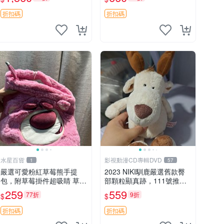
加熱，適合各個年齡層，冷
吊牌收藏。藍鼻子小熊，值
暖兩用享受抱抱樂趣，不容
得擁有 玩具 憶熊
折扣碼
折扣碼
錯過嚴選好物 溫暖 冷感
水星百貨
影視動漫CD專輯DVD
1
57
嚴選可愛粉紅草莓熊手提
2023 NIKI馴鹿嚴選舊款臀
包，附草莓掛件超吸睛 草莓
部顆粒顯真跡，111號推薦
熊手提包 草莓掛件 可愛port
珍藏品 馴鹿 舊款 尾巴顆粒
259
559
77折
9折
$
$
unese
折扣碼
折扣碼