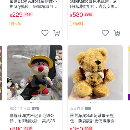
嚴選Baby Aurora長頸鹿小
法國Kaloo白色毛絨熊，灰
抓rary搖鈴，細節精緻可聆
眼睛甜蜜笑容，適合安撫逗
聽清脆鈴音 軟萌可愛 定制
趣可愛，柔軟面料手感佳。
229
530
74折
89折
$
$
紀念 金屬搖鈴 新手媽咪推
14 白色安撫熊 毛絨玩具 寶
薦 長頸鹿 抓rary 搖鈴
寶逗樂具
折扣碼
折扣碼
福和二手市場
水星百貨
32
1
摩爾莊園艾米記者毛絨公
嚴選海淘Soft萌系母子熊
仔，附腳標設計，高約25公
包，前袋設計更便攜推薦收
分，全新未拆封，限量珍
藏 母子熊 軟綿綿 包包
880
350
94折
83折
$
$