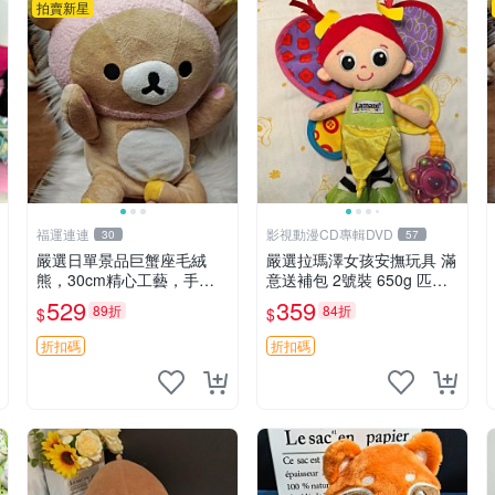
拍賣新星
福運連連
影視動漫CD專輯DVD
30
57
嚴選日單景品巨蟹座毛絨
嚴選拉瑪澤女孩安撫玩具 滿
熊，30cm精心工藝，手感
意送補包 2號裝 650g 匹配
軟糯推薦收藏送人 巨蟹座
嬰幼童舒壓好伴侶 女孩專用
529
359
89折
84折
$
$
毛絨玩具 精緻做工
安心選擇 安撫玩偶 衝包 玩
具
折扣碼
折扣碼