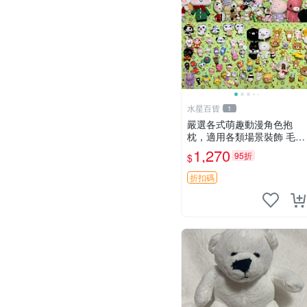
水星百貨
1
嚴選各式萌趣動漫角色抱
枕，適用各類場景裝飾 毛絨
玩具、卡通抱枕、趣味玩偶
1,270
95折
$
折扣碼