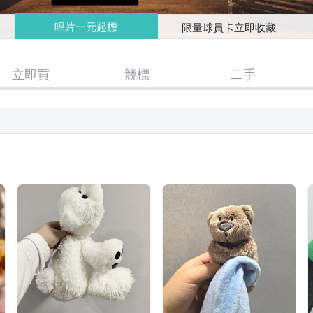
唱片一元起標
限量球員卡立即收藏
立即買
競標
二手