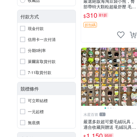
收藏品
嚴選絕版海淘豆袋小熊，臀
部帶特大顆粒超級舒壓 毛毛
摸起來格外順滑適合收藏 10
310
81折
$
付款方式
0%棉質 豆袋枕 豆袋、抱
枕、小熊
折扣碼
現金付款
信用卡一次付清
分期0利率
萊爾富取貨付款
7-11取貨付款
競標條件
可立即結標
一元起標
水星百貨
1
嚴選多款超可愛毛絨玩具，
無底價
適合收藏與贈送 毛絨玩具、
抱枕、公仔
1,150
95折
$