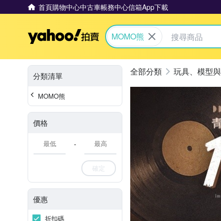
首頁
購物中心
中古車
帳務中心
信箱
App下載
Yahoo拍賣
MOMO熊
玩具、模型與
分類清單
MOMO熊
價格
-
確定
優惠
折扣碼