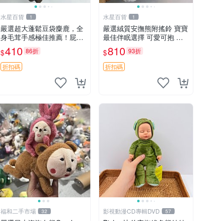
水星百貨
水星百貨
1
1
嚴選超大蓬鬆豆袋麋鹿，全
嚴選絨質安撫熊附搖鈴 寶寶
身毛茸手感極佳推薦！屁股
最佳伴眠選擇 可愛可抱 絨
與四肢填充均勻，適合收藏
毛玩具 安撫熊 嬰兒用
410
810
86折
93折
$
$
與孩童共賞。 麋鹿 豆袋 毛
茸玩具
折扣碼
折扣碼
福和二手市場
影視動漫CD專輯DVD
32
57