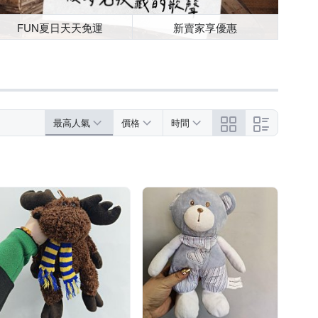
FUN夏日天天免運
新賣家享優惠
最高人氣
價格
時間