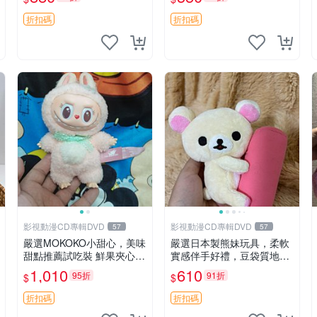
藏。艾米記者 毛絨公仔 超
萌玩偶
折扣碼
折扣碼
影視動漫CD專輯DVD
影視動漫CD專輯DVD
57
57
嚴選MOKOKO小甜心，美味
嚴選日本製熊妹玩具，柔軟
甜點推薦試吃裝 鮮果夾心糖
實感伴手好禮，豆袋質地手
果，甜蜜滋味享不停 薄荷草
感佳，抱枕小熊 recom 推薦
1,010
610
95折
91折
$
$
莓 奶油心 60粒 mini小甜心
白色豆袋 玩具
糖果，水果味夾心零食裝 心
折扣碼
折扣碼
形糖果 60