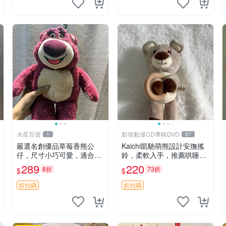
水星百貨
影視動漫CD專輯DVD
1
57
嚴選名創優品草莓香熊公
Kaichi凱馳萌熊設計安撫搖
仔，尺寸小巧可愛，適合收
鈴，柔軟入手，推薦哄睡好
藏賞玩 30cm 玩具 公仔 草
選擇 熊公仔 安撫玩具 喂食
289
220
8折
73折
$
$
莓熊
環
折扣碼
折扣碼