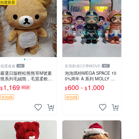
拍賣新星
福運連連
影視動漫CD專輯DVD
30
57
嚴選日版輕松熊熊哥M號素
泡泡瑪特MEGA SPACE 10
熊系列毛絨熊，毛質柔軟，
0%周年 A 系列 MOLLY 權
精緻可愛，尺寸35cm，保
威隱藏款 嚴選薄荷巧克力色
1,169
600 -
1,000
95折
$
$
$
存狀態優異。收藏或贈送皆
80年代風味 權威推薦 合適
為佳選。 中古 毛絨熊 毛玩
收藏
折扣碼
折扣碼
偶