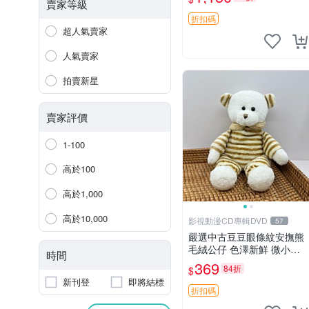
賣家等級
折扣碼
超人氣賣家
人氣賣家
拍賣新星
賣家評價
1-100
高於100
高於1,000
高於10,000
影視動漫CD專輯DVD
57
嚴選中古豆豆眼條紋安撫熊
毛絨公仔 色澤新鮮 微小瑕
時間
疵可收藏 中古 安撫熊 條紋
369
84折
$
公仔
新刊登
即將結標
折扣碼