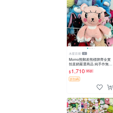
水星百貨
1
Momo熊郵差熊標牌齊全實
拍直銷嚴選商品 純手作無修
圖可收藏 郵差熊 Momo熊
1,710
95折
$
標牌 商品
折扣碼